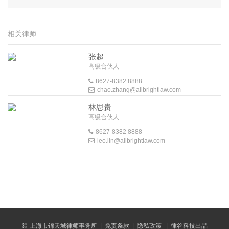
相关律师
张超
高级合伙人
8627-8382 8888
chao.zhang@allbrightlaw.com
林思贵
高级合伙人
8627-8382 8888
leo.lin@allbrightlaw.com
上海市锦天城律师事务所
|
免责条款
|
隐私政策
|
律谷科技出品