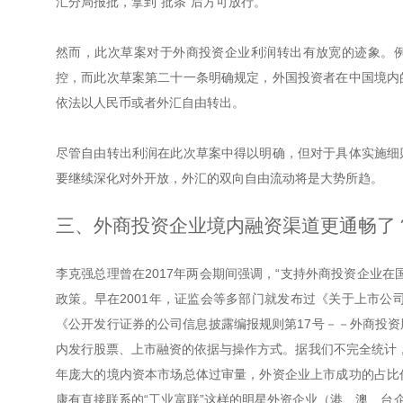
汇分局报批，拿到“批条”后方可放行。
然而，此次草案对于外商投资企业利润转出有放宽的迹象。例
控，而此次草案第二十一条明确规定，外国投资者在中国境内
依法以人民币或者外汇自由转出。
尽管自由转出利润在此次草案中得以明确，但对于具体实施细
要继续深化对外开放，外汇的双向自由流动将是大势所趋。
三、外商投资企业境内融资渠道更通畅了
李克强总理曾在2017年两会期间强调，“支持外商投资企业
政策。早在2001年，证监会等多部门就发布过《关于上市公
《公开发行证券的公司信息披露编报规则第17号－－外商投
内发行股票、上市融资的依据与操作方式。据我们不完全统计，从
年庞大的境内资本市场总体过审量，外资企业上市成功的占比
康有直接联系的“工业富联”这样的明星外资企业（港、澳、台