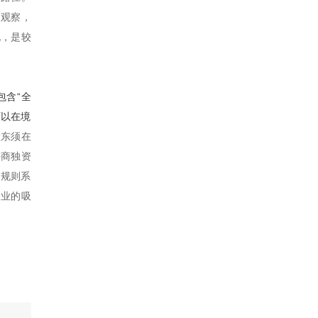
的观察，
说，是较
包含“全
可以在境
股东须在
外商独资
市规则系
企业的吸