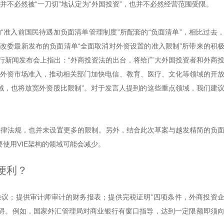
并不必然被“一刀切”地认定为“外国投资”，也并不必然经营范围受限。
“准入前国民待遇加负面清单管理制度”所配套的“负面清单”，相比过去
发改委最新发布的负面清单“全面取消对外资设置的准入限制”所带来的积
例行新闻发布会上指出：“外商投资法的出台，将给广大外国投资者和外商
宽外资市场准入，推动相关部门加快电信、教育、医疗、文化等领域的开
域，也将放宽外资股比限制”。对于发言人提到的这些重点领域，我们建
法律法规，也并未设置更多的限制。另外，结合此次草案与越发精简的负
使用VIE架构的领域可能会减少。
便利？
决议；提供审计师审计的财务报表；提供完税证明”四项条件，外商投资
碍。例如，国家外汇管理局对商业银行有窗口指导，达到一定限额即须