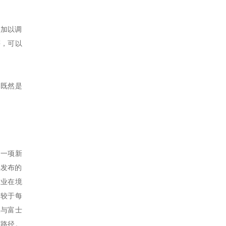
令加以调
等，可以
到既然是
是一项新
年发布的
企业在境
相较于每
像与富士
市路径。