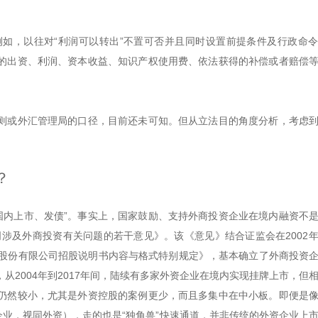
如，以往对“利润可以转出”不置可否并且同时设置前提条件及行政命
的出资、利润、资本收益、知识产权使用费、依法获得的补偿或者赔偿
则或外汇管理局的口径，目前还未可知。但从立法目的角度分析，考虑
？
在国内上市、发债”。事实上，国家鼓励、支持外商投资企业在境内融资不
司涉及外商投资有关问题的若干意见》。该《意见》结合证监会在2002
资股份有限公司招股说明书内容与格式特别规定》，基本确立了外商投资
2004年到2017年间，陆续有多家外资企业在境内实现挂牌上市，但
仍然较小，尤其是外资控股的案例更少，而且多集中在中小板。即便是
企业，视同外资），走的也是“独角兽”快速通道，并非传统的外资企业上