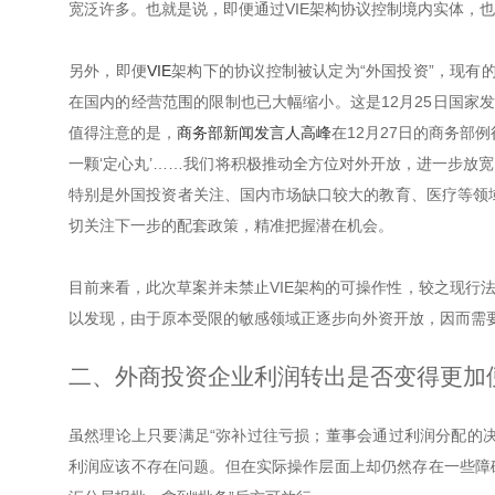
宽泛许多。也就是说，即便通过VIE架构协议控制境内实体，也
另外，即便
VIE
架构下的协议控制被认定为“外国投资”，现有的
在国内的经营范围的限制也已大幅缩小。这是12月25日国家
值得注意的是，
商务部新闻发言人高峰
在12月27日的商务部
一颗‘定心丸’……我们将积极推动全方位对外开放，进一步放
特别是外国投资者关注、国内市场缺口较大的教育、医疗等领
切关注下一步的配套政策，精准把握潜在机会。
目前来看，此次草案并未禁止VIE架构的可操作性，较之现行
以发现，由于原本受限的敏感领域正逐步向外资开放，因而需要
二、外商投资企业利润转出是否变得更加
虽然理论上只要满足“弥补过往亏损；董事会通过利润分配的
利润应该不存在问题。但在实际操作层面上却仍然存在一些障