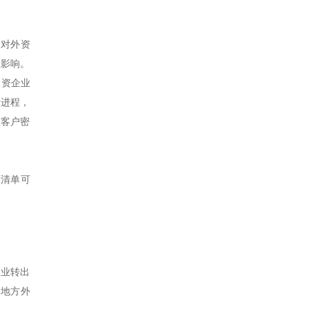
，对外资
极影响。
投资企业
放进程，
议客户密
面清单可
企业转出
向地方外