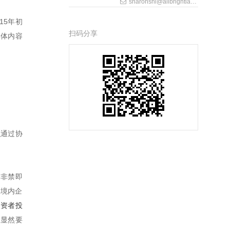
sharonshi@allbrightlaw.com
15年初
扫码分享
具体内容
织通过协
“非禁即
购境内企
投资者投
，显然要