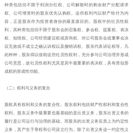
种类包括但不限于利润分红权、公司解散时的剩余财产分配请求
权、公司增资时的股东优先认购权。这些权利均以财产给付为内
容，正是股东作为投资者身份的最直接目的。股权中的社员性权
利，其种类包括但不限于股东会的召集权、参会权、提案权、表决
权、知情权、公司经营建议权或质询权、对公司股东会或董事会决
议无效或不成立之确认诉权以及撤销诉权、股东代表诉讼权等。凡
此种种，股东得以借助这些社员性权利，充分参与公司治理并形成
公司意思，故社员性权利尤其是其中最重要的表决权，具有类似形
成权的形成性功能。
（二）权利与义务的复合
股权具有权利和义务的复合性。股东权利包括财产性权利和复合性
权利。股东义务中最重要也最基础的是出资义务，股东出资义务的
履行是公司运行与治理的基础。而股东的出资义务实质上为约定性
义务，其产生于章程和公司设立行为。除了出资义务这一约定性义