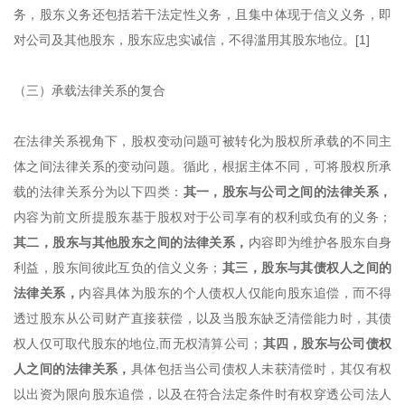
务，股东义务还包括若干法定性义务，且集中体现于信义义务，即
对公司及其他股东，股东应忠实诚信，不得滥用其股东地位。[1]
（三）承载法律关系的复合
在法律关系视角下，股权变动问题可被转化为股权所承载的不同主
体之间法律关系的变动问题。循此，根据主体不同，可将股权所承
载的法律关系分为以下四类：
其一，股东与公司之间的法律关系，
内容为前文所提股东基于股权对于公司享有的权利或负有的义务；
其二，股东与其他股东之间的法律关系，
内容即为维护各股东自身
利益，股东间彼此互负的信义义务；
其三，股东与其债权人之间的
法律关系，
内容具体为股东的个人债权人仅能向股东追偿，而不得
透过股东从公司财产直接获偿，以及当股东缺乏清偿能力时，其债
权人仅可取代股东的地位,而无权清算公司；
其
四，股东与公司债权
人之间的法律关系，
具体包括当公司债权人未获清偿时，其仅有权
以出资为限向股东追偿，以及在符合法定条件时有权穿透公司法人