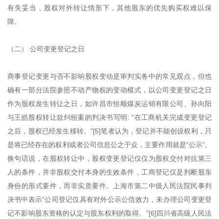
有失妥当，股权对外转让情形下，其他股东的优先购买权难以保
障。
（二） 公司变更登记之日
商事登记变更与否不影响股权变动是审判实务中的常见观点，但也
确有一部分法院参照不动产物权的变动模式，以公司变更登记之日
作为股权发生转让之日，如许昌市恒顺煤炭运销有限公司、孙向阳
与王皓股权转让款纠纷案的判决书写明: “在工商机关完成变更登记
之后，股权已经发生移转。”[5]笔者认为，登记并不能创设权利，只
是将已经存在的权利或者公司信息公之于众，主要作用就是“公示”。
换句话说，在股权转让中，股权变更登记仅仅为股权交付对抗第三
人的条件，并非股权交付本身的生效条件，工商登记仅是判断股东
身份的形式要件，而非实质要件。上海市第二中级人民法院民事判
决书中表示“公司登记仅具有对外公示公信效力，未办理公司变更登
记不影响股东资格的认定与股东权利的取得。”[6]四川省高级人民法