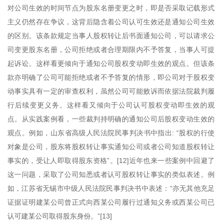
对公司生效的时间节点为股东名册变更之时，即是否采取记载形式
主义仍然存在争议，这背后隐含着公司认可生效还是通知公司生效
的区别。该条款规定当事人股权转让后书面通知公司，可以请求公
司变更股东名册，公司拒绝或者合理期限内不予答复，当事人可提
起诉讼。这样看更倾向于通知公司股权变动即生效的观点。但该条
款亦明确了公司可能拒绝或者不予答复的情形，即公司对于股权变
动事实具有一定的审查权利，虽然公司可能败诉而依据法院裁判履
行后续变更义务。这样看又倾向于公司认可股权变动即生效的观
点。从实践案例看，一些裁判持明确的通知公司后股权变动生效的
观点。例如，山东省高级人民法院民事判决书中指出: “股权的行使
对象是公司，股东将股权转让事实通知公司或者公司知道股权转让
事实的，受让人即取得股东资格”。[12]近年也来一些案例中回避了
这一问题，采取了公司知悉或者认可股权转让事实的类似表述。例
如，江苏省无锡市中级人民法院民事判决书中表述：“亦无其他充足
证据证明建某公司曾正式向西某公司履行过通知义务或西某公司已
认可建某公司取得股东身份。”[13]