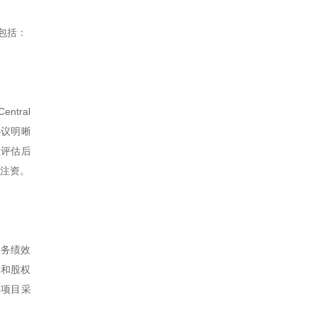
包括：
tral
协议明晰
业评估后
目注资。
服务绩效
权和股权
许项目采