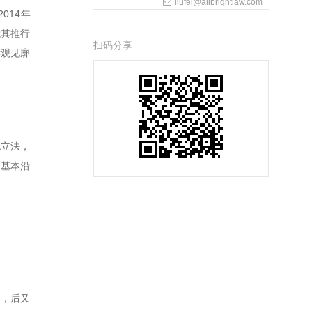
liufei@allbrightlaw.com
014年
就其推行
扫码分享
远观见廓
无立法，
则基本沿
版），后又