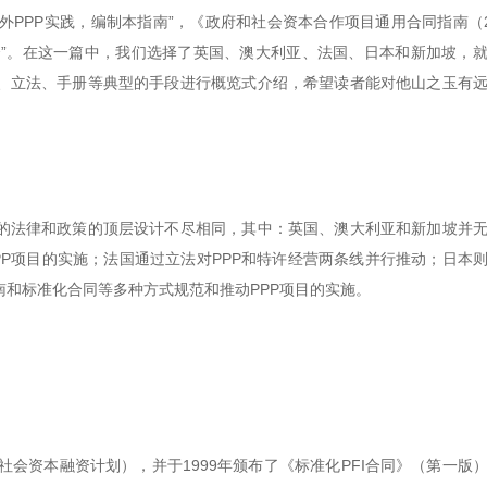
内外PPP实践，编制本指南”，《政府和社会资本合作项目通用合同指南（2
合”。在这一篇中，我们选择了英国、澳大利亚、法国、日本和新加坡，
南、立法、手册等典型的手段进行概览式介绍，希望读者能对他山之玉有
P的法律和政策的顶层设计不尽相同，其中：英国、澳大利亚和新加坡并
P项目的实施；法国通过立法对PPP和特许经营两条线并行推动；日本
和标准化合同等多种方式规范和推动PPP项目的实施。
nitiative，社会资本融资计划），并于1999年颁布了《标准化PFI合同》（第一