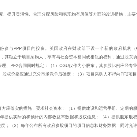
透明度、提升灵活性、合理分配风险和实现物有所值等方面的改进措施，主要
参与PPP项目的投资。英国政府在财政部下设一个新的政府机构（Cen
府出资人职能，其独立于项目采购人，享有与社会资本相同或相似的权利，通过股东
理。PF2合同同时规定：（1）CGU仅作为小股东，其参股比例应经专
（2）股权价格应通过充分市场竞争后确定；（3）项目采购人不得向PF2项
府方应落实的措施，要求社会资本：（1）提供建设和运营手册、定期的
半年提供实际的和预计的内部收益率数据和股权信息；（4）提供股东股
进度；（2）每年公布所有政府参股项目的项目信息和财务数据；同时允