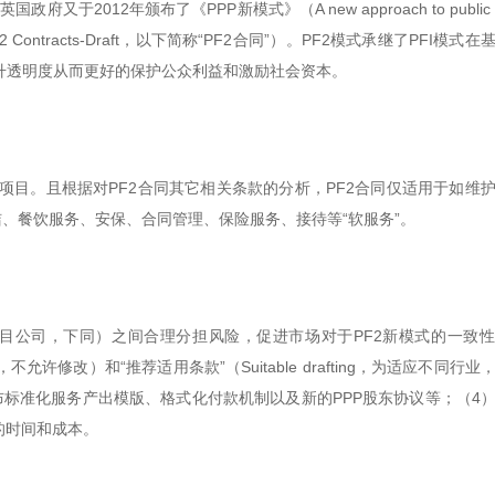
于2012年颁布了《PPP新模式》（A new approach to public pr
of PF2 Contracts-Draft，以下简称“PF2合同”）。PF2模式承继了PFI模式
升透明度从而更好的保护公众利益和激励社会资本。
的项目。且根据对PF2合同其它相关条款的分析，PF2合同仅适用于如维
洁、餐饮服务、安保、合同管理、保险服务、接待等“软服务”。
项目公司，下同）之间合理分担风险，促进市场对于PF2新模式的一致
ng，不允许修改）和“推荐适用条款”（Suitable drafting，为适应不同行
标准化服务产出模版、格式化付款机制以及新的PPP股东协议等；（4
的时间和成本。