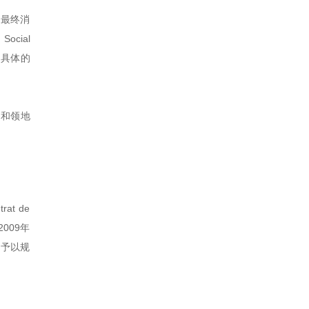
向最终消
cial
定了具体的
州和领地
t de
009年
）予以规