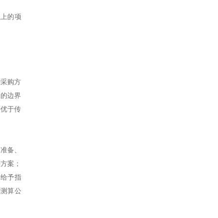
以上的项
PP采购方
目的边界
否优于传
目准备、
决方案；
案例给予指
用于测算公