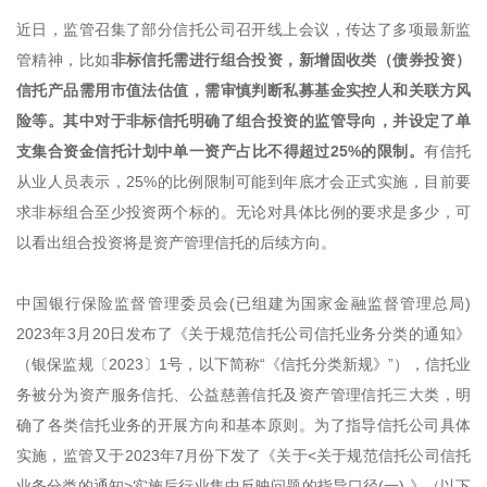
近日，监管召集了部分信托公司召开线上会议，传达了多项最新监
管精神，比如
非标信托需进行组合投资，新增固收类（债券投资）
信托产品需用市值法估值，需审慎判断私募基金实控人和关联方风
险等。其中对于非标信托明确了组合投资的监管导向，并设定了单
支集合资金信托计划中单一资产占比不得超过25%的限制。
有信托
从业人员表示，25%的比例限制可能到年底才会正式实施，目前要
求非标组合至少投资两个标的。无论对具体比例的要求是多少，可
以看出组合投资将是资产管理信托的后续方向。
中国银行保险监督管理委员会(已组建为国家金融监督管理总局)
2023年3月20日发布了《关于规范信托公司信托业务分类的通知》
（银保监规〔2023〕1号，以下简称“《信托分类新规》”），信托业
务被分为资产服务信托、公益慈善信托及资产管理信托三大类，明
确了各类信托业务的开展方向和基本原则。为了指导信托公司具体
实施，监管又于2023年7月份下发了《关于<关于规范信托公司信托
业务分类的通知>实施后行业集中反映问题的指导口径(一) 》（以下