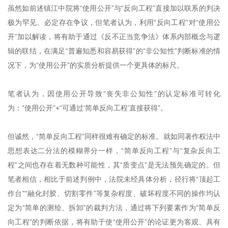
虽然如前述镇江中院将“使用公开”与“反向工程”直接加以联系的判决
极为罕见、必定存在争议，但笔者认为，利用“反向工程”对“使用公
开”加以解读，将有助于通过《反不正当竞争法》体系内部概念与逻
辑的联结，在满足“普遍知悉和容易获得”的“非公知性”判断标准的情
况下，为“使用公开”的实质分析提供一个更具体的标尺。
笔者认为，因使用公开导致“丧失非公知性”的认定标准可转化
为：“使用公开”+“可通过‘简单反向工程’直接获得”。
但诚然，“简单反向工程”同样很难有确定的标准。就如同著作权法中
思想表达二分法的模糊界分一样，“简单反向工程”与“复杂反向工
程”之间也存在着无数种可能性，其“质变点”是无法预先确定的。但
笔者相信，相比于前述判例中，法院未经具体分析，径行将“顶起工
作台”“融化封胶、切割零件”等复杂程度、破坏程度不同的操作均认
定为“简单的测绘、拆卸”的裁判方法，通过将下列要素作为“简单反
向工程”的判断依据，将有助于使“使用公开”的论证更为客观、具有