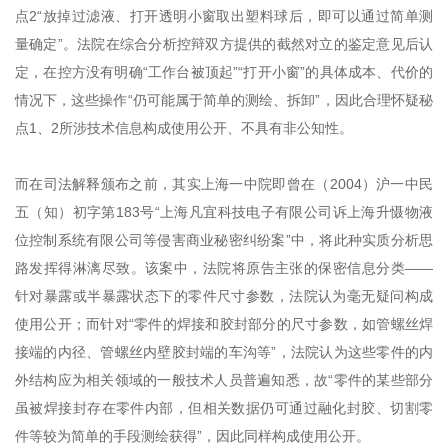
点2“放掉过滤液、打开透明小窗取出塑料球后，即可以通过简单测
量确定”。法院在综合分析控辩双方提供的截然对立的鉴定意见后认
定，在控方没有明确“工作台被顶起”“打开小窗”的具体成本、代价的
情况下，这些操作“仍可能属于简单的测绘、拆卸”，因此合理怀疑秘
点1、2所涉技术信息构成使用公开、不具有非公知性。
而在司法解释颁布之前，其实上海一中院即曾在（2004）沪一中民
五（知）初字第183号“上海凡宜科技电子有限公司诉上海升慑物液
位控制系统有限公司等侵害商业秘密纠纷案”中，将此种实质分析思
路发挥得淋漓尽致。该案中，法院将原告主张的保密信息分类——
针对暴露或半暴露状态下的零件尺寸参数，法院认为毫无疑问构成
使用公开；而针对“零件的焊接和胶封部分的尺寸参数，如管螺丝焊
接端的内径、管螺丝内壁胶封端的车沟等”，法院认为这些零件的内
外结构应为相关领域的一般技术人员普遍知悉，故“零件的某些部分
虽被焊接封存在零件内部，但相关数据仍可通过融化封胶、切割零
件等较为简单的手段测绘获得”，因此同样构成使用公开。