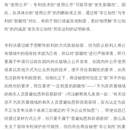
有“使用公开”：专利技术的“使用公开”可能导致“丧失新颖性”。因
此，在具体分析“使用公开”的判断标准之前，通过将“非公知性”与专
利的“新颖性”对比，有助于我们借鉴其他制度，更好地理解“非公知
性”的内涵及“丧失非公知性”所应达到的证明标准。
专利法通过赋予垄断性权利的方式鼓励创新，但为防止权利人将公
有领域中的现有技术据为己有，所以对“新颖性”进行严格审查，即只
要属于申请日以前在国内外出版物上公开发表、在国内外公开使用
或者以其他方式为公众所知的技术，便不符合新颖性的要求，从而
无法获得专利权授权。但相比之下，商业秘密对信息之“新”并不作如
此绝对的要求，而仅要求“一定程度的新颖性”——“不为其所属领域
的相关人员普遍知悉和容易获得”（司法解释第九条第一款：“有关信
息不为其所属领域的相关人员普遍知悉和容易获得，应当认定为反
不正当竞争法第十条第三款规定的‘不为公众所知悉’”）。即使信息已
经通过某种方式公开，但只要不属于“普遍知悉和容易获得”，那么虽
失去了获得专利保护的可能性，但仍符合商业秘密“非公知性”的要