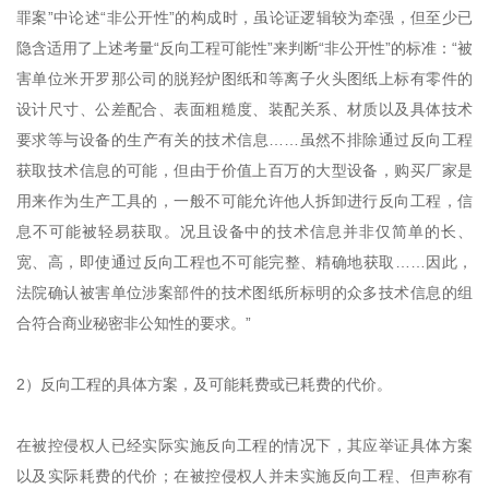
罪案”中论述“非公开性”的构成时，虽论证逻辑较为牵强，但至少已
隐含适用了上述考量“反向工程可能性”来判断“非公开性”的标准：“被
害单位米开罗那公司的脱羟炉图纸和等离子火头图纸上标有零件的
设计尺寸、公差配合、表面粗糙度、装配关系、材质以及具体技术
要求等与设备的生产有关的技术信息……虽然不排除通过反向工程
获取技术信息的可能，但由于价值上百万的大型设备，购买厂家是
用来作为生产工具的，一般不可能允许他人拆卸进行反向工程，信
息不可能被轻易获取。况且设备中的技术信息并非仅简单的长、
宽、高，即使通过反向工程也不可能完整、精确地获取……因此，
法院确认被害单位涉案部件的技术图纸所标明的众多技术信息的组
合符合商业秘密非公知性的要求。”
2）反向工程的具体方案，及可能耗费或已耗费的代价。
在被控侵权人已经实际实施反向工程的情况下，其应举证具体方案
以及实际耗费的代价；在被控侵权人并未实施反向工程、但声称有