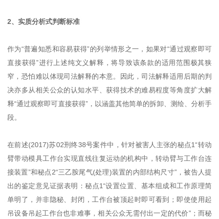
2、实质分析式判断标准
作为“普遍知悉和容易获得”的列举情形之一，如果对“通过观察即可
直接获得”进行上述纯文义解释，将导致该条款的适用范围极其狭
窄，恐怕难以体现司法解释的本意。因此，司法解释适用后期的判
决亦多从相关公众的认知水平、获得技术的难易程度等角度扩大解
释“通过观察即可直接获得”，以涵盖其他简单的拆卸、测绘、分析手
段。
在前述(2017)苏02刑终38号案件中，针对被害人主张的秘点1“转动
臂带动模具工作台实现直线往复运动的机构中，转动臂与工作台连
接装置”和秘点2“三乙胺尾气(处理)装置的内部结构尺寸”，被告人提
出的鉴定意见证据表明：秘点1“设置位置、基本组成和工作原理简
单明了，并非隐秘、封闭，工作台被顶起时即可看到；即使使用起
吊设备吊起工作台也非难事，相关公众无需付出一定的代价”；而秘