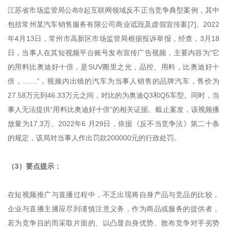
江苏省市场监管局公布8起互联网领域反不正当竞争典型案例，其中
包括常州某汽车销售服务有限公司商业诋毁及虚假宣传案[7]。2022
年4月13日，常州市高新区市场监管局根据投诉举报，经查，3月18
日，当事人在其短视频平台账号发布宣传广告视频，主要内容为“它
的用料比奥迪好十倍，是SUV圈里之光，品控、用料，比奥迪好十
倍，……”，视频内出镜的汽车为当事人销售的品牌汽车，售价为
27.58万元到46.33万元之间，对比的为奥迪Q3和Q5车型。同时，当
事人无法提供“用料比奥迪好十倍”的相关证据。截止案发，该视频播
放量为17.3万。2022年6 月29日，依据《反不当竞争法》第二十条
的规定，该局对当事人作出罚款200000元的行政处罚。
（3）要点提示：
在短视频推广与直播过程中，不乏出现将自身产品与竞品的比较，
企业与直播主播应尽到谨慎注意义务，作为商品或服务的提供者，
若为竞争目的而采取片面的、以凸显自身优势、散布竞争对手劣势