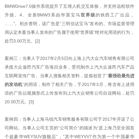
BMWDrive7.0操作系统提升了五维人机交互体验，并支持远程软件
升级。4、全新BMW3系由华晨宝马
世界级
的铁西工厂出品，
……”。初步查明，该广告是“三明信达宝马”发布的。市场监督管理
局认定本案当事人发布的广告属于使用“世界级”绝对化用语的行为，
处罚3.00万元。[2]
案例三：当事人于2017年2月5日向上海上汽大众汽车销售有限公司
承揽大众途昂汽车广告项目业务，受托制作上汽大众途昂汽车产品
互联网宣传广告。当事人搜集相关资料，提炼创意了“
最强劲最先进
的发动机
”的用语，制作了相关广告，于2017年3月，将含有上述用
语的广告以视频形式上传发布到上汽大众销售公司自设网站，处罚
20.00万元。[3]
案例四：当事人上海马锐汽车销售服务有限公司于2017年开设了公
司网站。当事人公司主页的“公司简介”的描述为“是上海乃至全国首
个超豪华WEYSUV旗舰店”，“其中WEYVV7作为第一个中国豪华