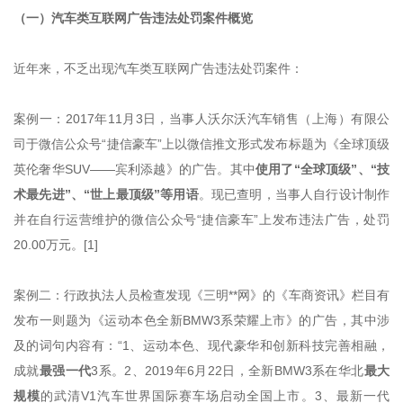
（一）汽车类互联网广告违法处罚案件概览
近年来，不乏出现汽车类互联网广告违法处罚案件：
案例一：2017年11月3日，当事人沃尔沃汽车销售（上海）有限公
司于微信公众号“捷信豪车”上以微信推文形式发布标题为《全球顶级
英伦奢华SUV——宾利添越》的广告。其中
使用了“全球顶级”、“技
术最先进”、“世上最顶级”等用语
。现已查明，当事人自行设计制作
并在自行运营维护的微信公众号“捷信豪车”上发布违法广告，处罚
20.00万元。[1]
案例二：行政执法人员检查发现《三明**网》的《车商资讯》栏目有
发布一则题为《运动本色全新BMW3系荣耀上市》的广告，其中涉
及的词句内容有：“1、运动本色、现代豪华和创新科技完善相融，
成就
最强一代
3系。2、2019年6月22日，全新BMW3系在华北
最大
规模
的武清V1汽车世界国际赛车场启动全国上市。3、最新一代