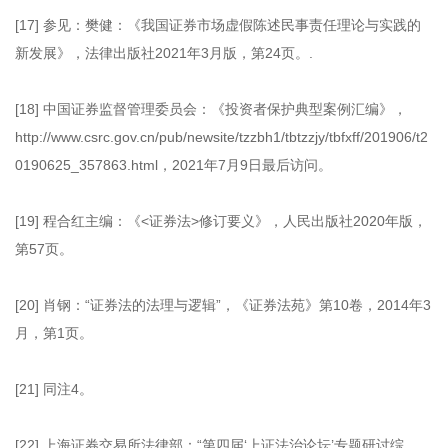
[17] 参见：樊健：《我国证券市场虚假陈述民事责任理论与实践的
新发展》，法律出版社2021年3月版，第24页。.
[18] 中国证券监督管理委员会：《投资者保护典型案例汇编》，
http://www.csrc.gov.cn/pub/newsite/tzzbh1/tbtzzjy/tbfxff/201906/t2
0190625_357863.html，2021年7月9日最后访问。
[19] 程合红主编：《<证券法>修订要义》，人民出版社2020年版，
第57页。
[20] 肖钢：“证券法的法理与逻辑”，《证券法苑》第10卷，2014年3
月，第1页。
[21] 同注4。
[22] 上海证券交易所法律部：“第四届‘上证法治论坛’专题研讨综