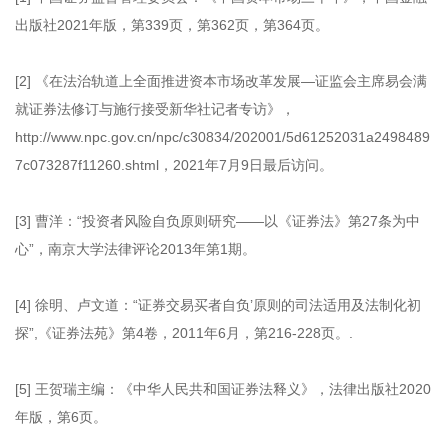
出版社2021年版，第339页，第362页，第364页。
[2] 《在法治轨道上全面推进资本市场改革发展—证监会主席易会满
就证券法修订与施行接受新华社记者专访》，
http://www.npc.gov.cn/npc/c30834/202001/5d61252031a2498489
7c073287f11260.shtml，2021年7月9日最后访问。
[3] 曹洋：“投资者风险自负原则研究——以《证券法》第27条为中
心”，南京大学法律评论2013年第1期。
[4] 徐明、卢文道：“证券交易买者自负’原则的司法适用及法制化初
探”,《证券法苑》第4卷，2011年6月，第216-228页。.
[5] 王贺瑞主编：《中华人民共和国证券法释义》，法律出版社2020
年版，第6页。