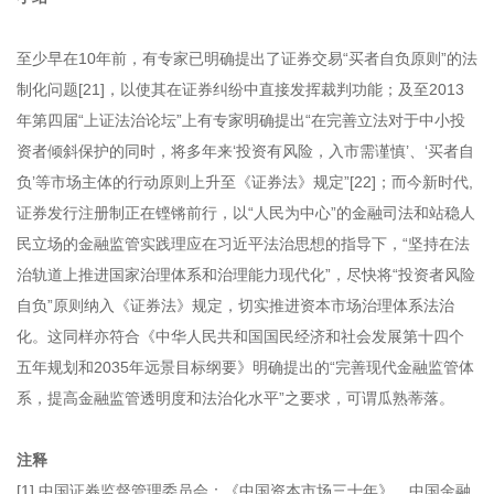
至少早在10年前，有专家已明确提出了证券交易“买者自负原则”的法
制化问题[21]，以使其在证券纠纷中直接发挥裁判功能；及至2013
年第四届“上证法治论坛”上有专家明确提出“在完善立法对于中小投
资者倾斜保护的同时，将多年来‘投资有风险，入市需谨慎’、‘买者自
负’等市场主体的行动原则上升至《证券法》规定”[22]；而今新时代,
证券发行注册制正在铿锵前行，以“人民为中心”的金融司法和站稳人
民立场的金融监管实践理应在习近平法治思想的指导下，“坚持在法
治轨道上推进国家治理体系和治理能力现代化”，尽快将“投资者风险
自负”原则纳入《证券法》规定，切实推进资本市场治理体系法治
化。这同样亦符合《中华人民共和国国民经济和社会发展第十四个
五年规划和2035年远景目标纲要》明确提出的“完善现代金融监管体
系，提高金融监管透明度和法治化水平”之要求，可谓瓜熟蒂落。
注释
[1] 中国证券监督管理委员会：《中国资本市场三十年》，中国金融