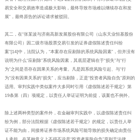
易安全和交易效率造成极大影响，最终导致市场难以继续存在和发
展”，最终原告的诉讼请求被驳回。
其二，在“张某波与济南高新发展股份有限公司（山东天业恒基股份
有限公司）因二级市场股票交易引发的证券虚假陈述责任纠纷
案”[14]中，法院认为，“本案存在应剔除的系统风险因素”，但并没有
说明为什么“应剔除”系统风险因素，其底层逻辑在于“损失”与“行
为”之间是否存在因果关系的考量。凡是因系统风险引起、与“行
为”没有因果关系的“损失”，应当剔除，正是“投资者风险自负”原则的
适用。审判实践中类似案件大多同时引用《虚假陈述若干规定》第
19条第（四）项规定，以责任人举证证明为前提，该案也不例外。
除上述两种类型的案件外，在金融审判实践中，以虚假陈述责任纠
纷为例，部分法院根据《虚假陈述若干规定》的规定，以责任人举
证不能为由，间接将证券市场系统风险可能导致的损失确定由责任
人承担，在某种意义上不得不说是“投资者风险自负”原则于法律