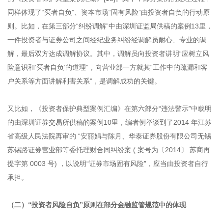
同样体现了“买者自负”、资本市场“固有风险”由投资者自负的行动原
则。比如，在第三部分“纠纷调解”中由深圳证监局供稿的案例13里，
一件投资者与证券公司之间经纪业务纠纷经调解员耐心、专业的调
解，最后双方达成调解协议。其中，调解员向投资者讲明“应树立风
险意识和‘买者自负’的道理”，向营业部一方就其“工作中的疏漏和客
户关系等方面讲解利害关系”，是调解成功的关键。
又比如，《投资者保护典型案例汇编》在第六部分“违法警示”中载明
的由深圳证券交易所供稿的案例10里，编者例举谈到了2014 年江苏
省高级人民法院再审的 “安丽娟与陈月、华泰证券股份有限公司无锡
苏锡路证券营业部等委托理财合同纠纷案 ( 案号为〔2014〕 苏商再
提字第 0003 号) ，以说明“证券市场固有风险”，应当由投资者自行
承担。
（二）“投资者风险自负”原则在部分金融监管规范中的体现