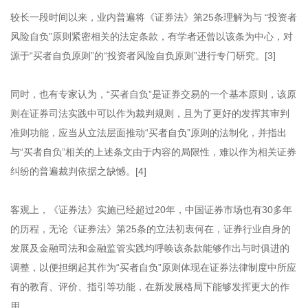
较长一段时间以来，业内普遍将《证券法》第25条理解为与 “投资者
风险自负”原则紧密相关的法定条款，有学者还曾以该条为中心，对
源于“买者自负原则”的“投资者风险自负原则”进行专门研究。[3]
同时，也有专家认为，“买者自负”是证券交易的一个基本原则，该原
则在证券司法实践中可以作为裁判规则，且为了更好的发挥其审判
准则功能，应当从立法层面推动“买者自负”原则的法制化，并指出
与“买者自负”相关的上述条文由于内容的局限性，难以作为相关证券
纠纷的普遍裁判依据之缺憾。[4]
客观上，《证券法》实施已经超过20年，中国证券市场也有30多年
的历程，无论《证券法》第25条的立法初衷何在，证券行业自身的
发展及金融司法和金融监管实践均呼唤该条款能够作出与时俱进的
调整，以便担纲起其作为“买者自负”原则体现在证券法律制度中所应
有的教育、评价、指引等功能，在新发展格局下能够发挥更大的作
用。