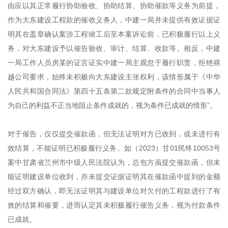
由应以其正常履行协助验收、协助结算、协助催款等义务为前提，
作为大东建设工程款的催收义务人，中建一局并未提供有效证据证
明其在盖章确认案涉工程竣工后至本案诉讼前，已积极履行以上义
务，对大东建设予以催告验收、审计、结算、收款等。相反，中建
一局工作人员房某的证言证实中建一局主观怠于履行职责，拒绝祺
越公司要求，始终未积极向大东建设主张权利，该情形属于《中华
人民共和国合同法》第四十五条第二款规定附条件的合同中当事人
为自己的利益不正当地阻止条件成就的，视为条件已成就的情形”。
对于催告，仅仅提交催款函，但无法证明对方已收到，或未进行有
效结算，不能证明已积极履行义务。如（2023）甘01民终10053号
案中甘肃省兰州市中级人民法院认为，总包方虽提交催款函，但未
能证明建设单位收到，亦未提交证据证明其在催款函中提到的金额
经过双方确认，即无法证明其与建设单位对欠付的工程款进行了有
效的结算和催要，进而认定其未积极履行催告义务，视为付款条件
已成就。