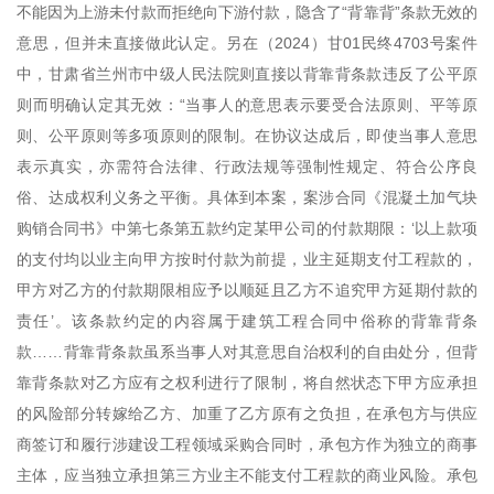
不能因为上游未付款而拒绝向下游付款，隐含了“背靠背”条款无效的
意思，但并未直接做此认定。另在（2024）甘01民终4703号案件
中，甘肃省兰州市中级人民法院则直接以背靠背条款违反了公平原
则而明确认定其无效：“当事人的意思表示要受合法原则、平等原
则、公平原则等多项原则的限制。在协议达成后，即使当事人意思
表示真实，亦需符合法律、行政法规等强制性规定、符合公序良
俗、达成权利义务之平衡。具体到本案，案涉合同《混凝土加气块
购销合同书》中第七条第五款约定某甲公司的付款期限：‘以上款项
的支付均以业主向甲方按时付款为前提，业主延期支付工程款的，
甲方对乙方的付款期限相应予以顺延且乙方不追究甲方延期付款的
责任’。该条款约定的内容属于建筑工程合同中俗称的背靠背条
款……背靠背条款虽系当事人对其意思自治权利的自由处分，但背
靠背条款对乙方应有之权利进行了限制，将自然状态下甲方应承担
的风险部分转嫁给乙方、加重了乙方原有之负担，在承包方与供应
商签订和履行涉建设工程领域采购合同时，承包方作为独立的商事
主体，应当独立承担第三方业主不能支付工程款的商业风险。承包