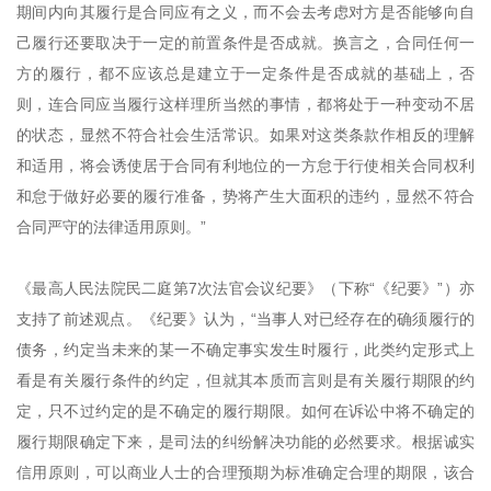
期间内向其履行是合同应有之义，而不会去考虑对方是否能够向自
己履行还要取决于一定的前置条件是否成就。换言之，合同任何一
方的履行，都不应该总是建立于一定条件是否成就的基础上，否
则，连合同应当履行这样理所当然的事情，都将处于一种变动不居
的状态，显然不符合社会生活常识。如果对这类条款作相反的理解
和适用，将会诱使居于合同有利地位的一方怠于行使相关合同权利
和怠于做好必要的履行准备，势将产生大面积的违约，显然不符合
合同严守的法律适用原则。”
《最高人民法院民二庭第7次法官会议纪要》（下称“《纪要》”）亦
支持了前述观点。《纪要》认为，“当事人对已经存在的确须履行的
债务，约定当未来的某一不确定事实发生时履行，此类约定形式上
看是有关履行条件的约定，但就其本质而言则是有关履行期限的约
定，只不过约定的是不确定的履行期限。如何在诉讼中将不确定的
履行期限确定下来，是司法的纠纷解决功能的必然要求。根据诚实
信用原则，可以商业人士的合理预期为标准确定合理的期限，该合