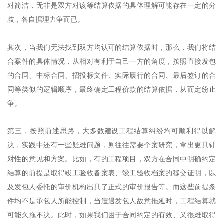
对简洁，无非是双方对该等结算依据的具体理解可能存在一定的分
歧，各自据理力争而已。
其次，当我们无法找到双方均认可的结算依据时，那么，我们将结
合案件的具体情况，从相对有利于自己一方的角度，按照直接发包
的合同、中标合同、招投标文件、实际履行的合同、最后签订的合
同等类似的逻辑顺序，最终确定工程价款的结算依据，从而定纷止
争。
第三，按照前述思路，大多数建设工程结算纠纷均可顺利得以解
决，实践中还有一些疑难问题，则往往需要个案研究，拿出更具针
对性的意见和方案。比如，有的工程项目，双方在合同中明确约定
结算的前提是取得竣工验收备案表、竣工验收档案的移交证明，以
及发包人委托的审价机构出具了正式的审价报告等。而这些前提条
件均不是承包人所能控制，当遭遇发包人故意拖延时，工程结算就
可能久拖不决。此时，如果我们困于合同约定的有效、又很难取得