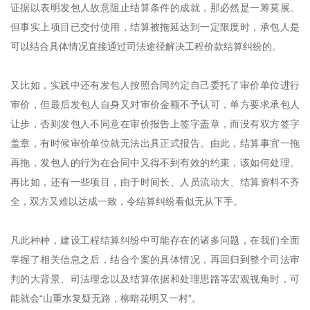
证据以表明发包人故意阻止结算条件的成就，那必然是一筹莫展。
但事实上项目已交付使用，结算被拖延达到一定限度时，承包人是
可以结合具体情况直接通过司法途径解决工程价款结算纠纷的。
又比如，实践中还有发包人按照合同约定自己委托了审价单位进行
审价，但最后发包人自身又对审价金额不予认可，单方要求承包人
让步，否则发包人不同意在审价报告上签字盖章，而没有双方签字
盖章，有时候审价单位就无法出具正式报告。由此，结算事宜一拖
再拖，发包人的行为在合同中又得不到有效的约束，该如何处理。
再比如，还有一些项目，由于时间长、人员流动大、结算资料不齐
全，双方又难以达成一致，令结算纠纷看似无从下手。
凡此种种，建设工程结算纠纷中可能存在的诸多问题，在我们全面
掌握了相关信息之后，结合个案的具体情况，再回归到整个司法审
判的大背景、司法理念以及结算依据和处理思路等宏观视角时，可
能就会“山重水复疑无路，柳暗花明又一村”。