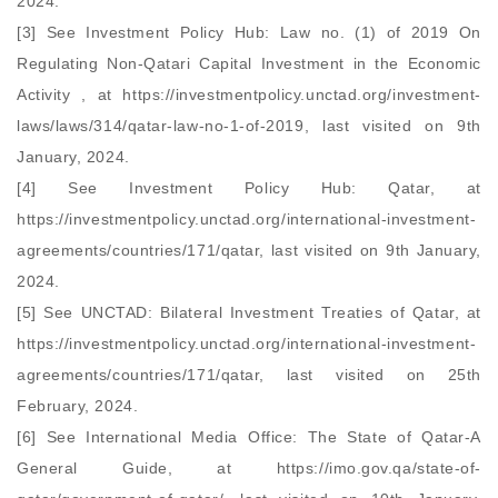
2024.
[3] See Investment Policy Hub: Law no. (1) of 2019 On
Regulating Non-Qatari Capital Investment in the Economic
Activity , at https://investmentpolicy.unctad.org/investment-
laws/laws/314/qatar-law-no-1-of-2019, last visited on 9th
January, 2024.
[4] See Investment Policy Hub: Qatar, at
https://investmentpolicy.unctad.org/international-investment-
agreements/countries/171/qatar, last visited on 9th January,
2024.
[5] See UNCTAD: Bilateral Investment Treaties of Qatar, at
https://investmentpolicy.unctad.org/international-investment-
agreements/countries/171/qatar, last visited on 25th
February, 2024.
[6] See International Media Office: The State of Qatar-A
General Guide, at https://imo.gov.qa/state-of-