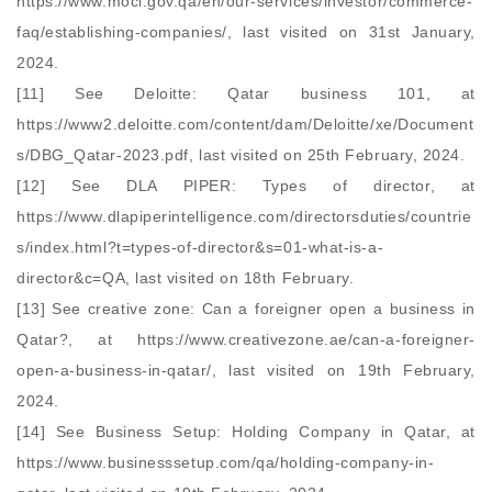
https://www.moci.gov.qa/en/our-services/investor/commerce-
faq/establishing-companies/, last visited on 31st January,
2024.
[11] See Deloitte: Qatar business 101, at
https://www2.deloitte.com/content/dam/Deloitte/xe/Document
s/DBG_Qatar-2023.pdf, last visited on 25th February, 2024.
[12] See DLA PIPER: Types of director, at
https://www.dlapiperintelligence.com/directorsduties/countrie
s/index.html?t=types-of-director&s=01-what-is-a-
director&c=QA, last visited on 18th February.
[13] See creative zone: Can a foreigner open a business in
Qatar?, at https://www.creativezone.ae/can-a-foreigner-
open-a-business-in-qatar/, last visited on 19th February,
2024.
[14] See Business Setup: Holding Company in Qatar, at
https://www.businesssetup.com/qa/holding-company-in-