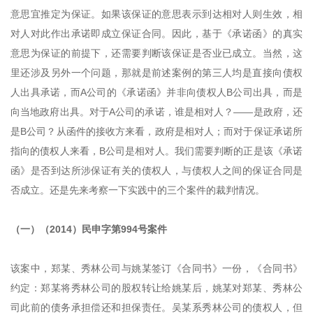
意思宜推定为保证。如果该保证的意思表示到达相对人则生效，相
对人对此作出承诺即成立保证合同。因此，基于《承诺函》的真实
意思为保证的前提下，还需要判断该保证是否业已成立。当然，这
里还涉及另外一个问题，那就是前述案例的第三人均是直接向债权
人出具承诺，而A公司的《承诺函》并非向债权人B公司出具，而是
向当地政府出具。对于A公司的承诺，谁是相对人？——是政府，还
是B公司？从函件的接收方来看，政府是相对人；而对于保证承诺所
指向的债权人来看，B公司是相对人。我们需要判断的正是该《承诺
函》是否到达所涉保证有关的债权人，与债权人之间的保证合同是
否成立。还是先来考察一下实践中的三个案件的裁判情况。
（一）（2014）民申字第994号案件
该案中，郑某、秀林公司与姚某签订《合同书》一份，《合同书》
约定：郑某将秀林公司的股权转让给姚某后，姚某对郑某、秀林公
司此前的债务承担偿还和担保责任。吴某系秀林公司的债权人，但