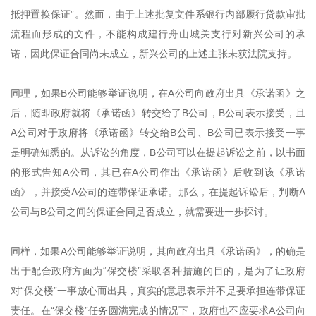
抵押置换保证”。然而，由于上述批复文件系银行内部履行贷款审批
流程而形成的文件，不能构成建行舟山城关支行对新兴公司的承
诺，因此保证合同尚未成立，新兴公司的上述主张未获法院支持。
同理，如果B公司能够举证说明，在A公司向政府出具《承诺函》之
后，随即政府就将《承诺函》转交给了B公司，B公司表示接受，且
A公司对于政府将《承诺函》转交给B公司、B公司已表示接受一事
是明确知悉的。从诉讼的角度，B公司可以在提起诉讼之前，以书面
的形式告知A公司，其已在A公司作出《承诺函》后收到该《承诺
函》，并接受A公司的连带保证承诺。那么，在提起诉讼后，判断A
公司与B公司之间的保证合同是否成立，就需要进一步探讨。
同样，如果A公司能够举证说明，其向政府出具《承诺函》，的确是
出于配合政府方面为“保交楼”采取各种措施的目的，是为了让政府
对“保交楼”一事放心而出具，真实的意思表示并不是要承担连带保证
责任。在“保交楼”任务圆满完成的情况下，政府也不应要求A公司向