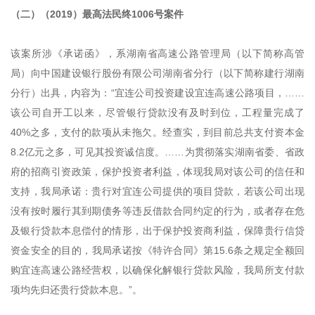
（二）（2019）最高法民终1006号案件
该案所涉《承诺函》，系湖南省高速公路管理局（以下简称高管
局）向中国建设银行股份有限公司湖南省分行（以下简称建行湖南
分行）出具，内容为：“宜连公司投资建设宜连高速公路项目，……
该公司自开工以来，尽管银行贷款没有及时到位，工程量完成了
40%之多，支付的款项从未拖欠。经查实，到目前总共支付资本金
8.2亿元之多，可见其投资诚信度。……为贯彻落实湖南省委、省政
府的招商引资政策，保护投资者利益，体现我局对该公司的信任和
支持，我局承诺：贵行对宜连公司提供的项目贷款，若该公司出现
没有按时履行其到期债务等违反借款合同约定的行为，或者存在危
及银行贷款本息偿付的情形，出于保护投资商利益，保障贵行信贷
资金安全的目的，我局承诺按《特许合同》第15.6条之规定全额回
购宜连高速公路经营权，以确保化解银行贷款风险，我局所支付款
项均先归还贵行贷款本息。”。