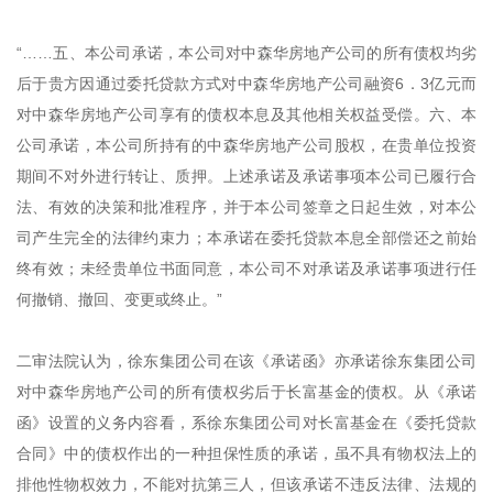
“……五、本公司承诺，本公司对中森华房地产公司的所有债权均劣
后于贵方因通过委托贷款方式对中森华房地产公司融资6．3亿元而
对中森华房地产公司享有的债权本息及其他相关权益受偿。六、本
公司承诺，本公司所持有的中森华房地产公司股权，在贵单位投资
期间不对外进行转让、质押。上述承诺及承诺事项本公司已履行合
法、有效的决策和批准程序，并于本公司签章之日起生效，对本公
司产生完全的法律约束力；本承诺在委托贷款本息全部偿还之前始
终有效；未经贵单位书面同意，本公司不对承诺及承诺事项进行任
何撤销、撤回、变更或终止。”
二审法院认为，徐东集团公司在该《承诺函》亦承诺徐东集团公司
对中森华房地产公司的所有债权劣后于长富基金的债权。从《承诺
函》设置的义务内容看，系徐东集团公司对长富基金在《委托贷款
合同》中的债权作出的一种担保性质的承诺，虽不具有物权法上的
排他性物权效力，不能对抗第三人，但该承诺不违反法律、法规的