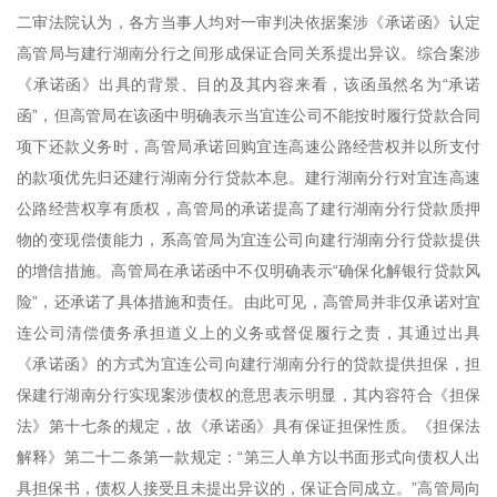
二审法院认为，各方当事人均对一审判决依据案涉《承诺函》认定
高管局与建行湖南分行之间形成保证合同关系提出异议。综合案涉
《承诺函》出具的背景、目的及其内容来看，该函虽然名为“承诺
函”，但高管局在该函中明确表示当宜连公司不能按时履行贷款合同
项下还款义务时，高管局承诺回购宜连高速公路经营权并以所支付
的款项优先归还建行湖南分行贷款本息。建行湖南分行对宜连高速
公路经营权享有质权，高管局的承诺提高了建行湖南分行贷款质押
物的变现偿债能力，系高管局为宜连公司向建行湖南分行贷款提供
的增信措施。高管局在承诺函中不仅明确表示“确保化解银行贷款风
险”，还承诺了具体措施和责任。由此可见，高管局并非仅承诺对宜
连公司清偿债务承担道义上的义务或督促履行之责，其通过出具
《承诺函》的方式为宜连公司向建行湖南分行的贷款提供担保，担
保建行湖南分行实现案涉债权的意思表示明显，其内容符合《担保
法》第十七条的规定，故《承诺函》具有保证担保性质。《担保法
解释》第二十二条第一款规定：“第三人单方以书面形式向债权人出
具担保书，债权人接受且未提出异议的，保证合同成立。”高管局向