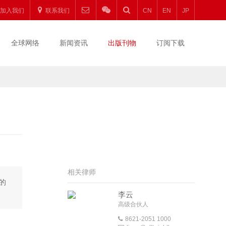
加入我们
联系我们
CN
EN
JP
全球网络
新闻资讯
出版刊物
订阅下载
相关律师
的
李云
高级合伙人
8621-2051 1000