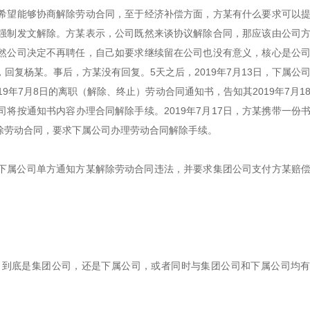
希望能够协商解除劳动合同，至于经济补偿方面，方某有什么要求可以
强制发文解除。方某表示，公司既然来谈协议解除合同，那应该由公司
然公司决定不再聘任，自己如要求继续留在公司也没有意义，核心是公
复杨某。事后，方某没有回复。5天之后，2019年7月13日，下属公
9年7月8日的离职（解除、终止）劳动合同通知书，告知其2019年7月1
将按通知书内容办理合同解除手续。2019年7月17日，方某携带一份
除劳动合同，要求下属公司办理劳动合同解除手续。
通过下属公司单方通知方某解除劳动合同违法，并要求集团公司支付方某赔
，到底是集团公司，还是下属公司，或者同时与集团公司和下属公司均