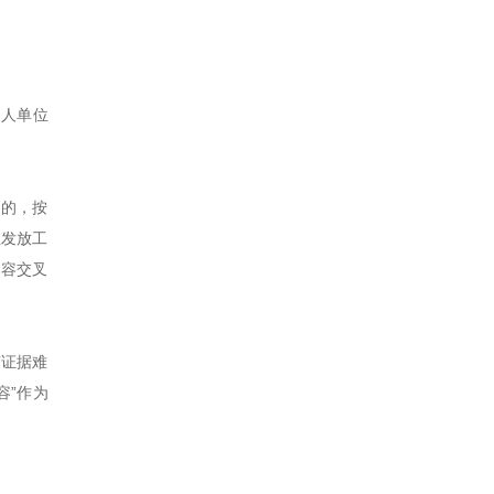
用人单位
同的，按
位发放工
内容交叉
有证据难
容”作为