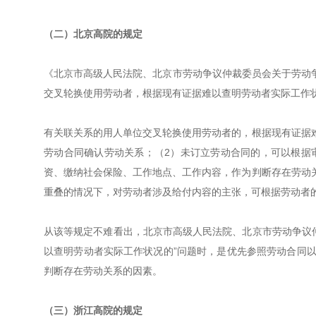
（二）北京高院的规定
《北京市高级人民法院、北京市劳动争议仲裁委员会关于劳动争
交叉轮换使用劳动者，根据现有证据难以查明劳动者实际工作
有关联关系的用人单位交叉轮换使用劳动者的，根据现有证据
劳动合同确认劳动关系；（2）未订立劳动合同的，可以根据
资、缴纳社会保险、工作地点、工作内容，作为判断存在劳动
重叠的情况下，对劳动者涉及给付内容的主张，可根据劳动者
从该等规定不难看出，北京市高级人民法院、北京市劳动争议
以查明劳动者实际工作状况的”问题时，是优先参照劳动合同以
判断存在劳动关系的因素。
（三）浙江高院的规定