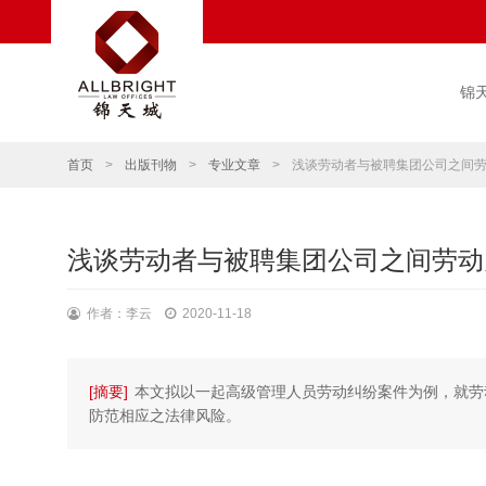
锦
首页
>
出版刊物
>
专业文章
>
浅谈劳动者与被聘集团公司之间
浅谈劳动者与被聘集团公司之间劳动
作者：李云
2020-11-18
[摘要]
本文拟以一起高级管理人员劳动纠纷案件为例，就劳
防范相应之法律风险。