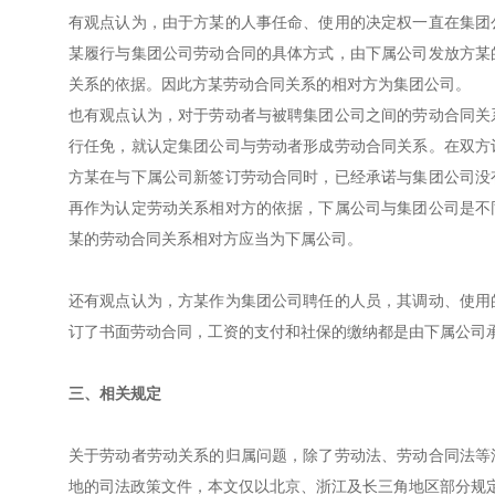
有观点认为，由于方某的人事任命、使用的决定权一直在集团
某履行与集团公司劳动合同的具体方式，由下属公司发放方某
关系的依据。因此方某劳动合同关系的相对方为集团公司。
也有观点认为，对于劳动者与被聘集团公司之间的劳动合同关
行任免，就认定集团公司与劳动者形成劳动合同关系。在双方
方某在与下属公司新签订劳动合同时，已经承诺与集团公司没
再作为认定劳动关系相对方的依据，下属公司与集团公司是不
某的劳动合同关系相对方应当为下属公司。
还有观点认为，方某作为集团公司聘任的人员，其调动、使用
订了书面劳动合同，工资的支付和社保的缴纳都是由下属公司
三、相关规定
关于劳动者劳动关系的归属问题，除了劳动法、劳动合同法等
地的司法政策文件，本文仅以北京、浙江及长三角地区部分规