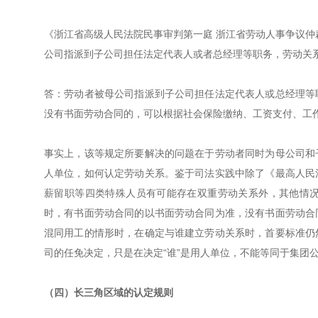
《浙江省高级人民法院民事审判第一庭 浙江省劳动人事争议仲
公司指派到子公司担任法定代表人或者总经理等职务，劳动关
答：劳动者被母公司指派到子公司担任法定代表人或总经理等
没有书面劳动合同的，可以根据社会保险缴纳、工资支付、工作
事实上，该等规定所要解决的问题在于劳动者同时为母公司和
人单位，如何认定劳动关系。鉴于司法实践中除了《最高人民
薪留职等四类特殊人员有可能存在双重劳动关系外，其他情
时，有书面劳动合同的以书面劳动合同为准，没有书面劳动合
混同用工的情形时，在确定与谁建立劳动关系时，首要标准仍
司的任免决定，只是在决定“谁”是用人单位，不能等同于集团
（四）长三角区域的认定规则