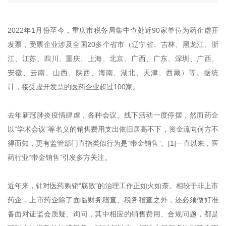
2022年1月份至今，重庆市税务局集中查处近90家单位为药企虚开
发票，受票企业涉及全国20多个省市（辽宁省、吉林、黑龙江、浙
江、江苏、四川、重庆、上海、北京、广西、广东、深圳、广西、
安徽、云南、山西、陕西、海南、湖北、天津、西藏）等。据统
计，接受虚开发票的医药企业超过100家。
去年新冠肺炎疫情肆虐，各种会议、线下活动一度停摆，然而药企
以“学术会议”等名义的销售费用支出依旧居高不下，资金流向何方不
得而知，更有监管部门直指类似行为是“带金销售”。[1]一直以来，医
药行业“带金销售”引发多方关注。
近年来，针对医药购销“腐败”的治理工作正如火如荼。相较于非上市
药企，上市药企除了面临财务稽查、税务稽查之外，还必须做好准
备面对证监会质疑、询问，其中相应的销售费用、合规问题，都是