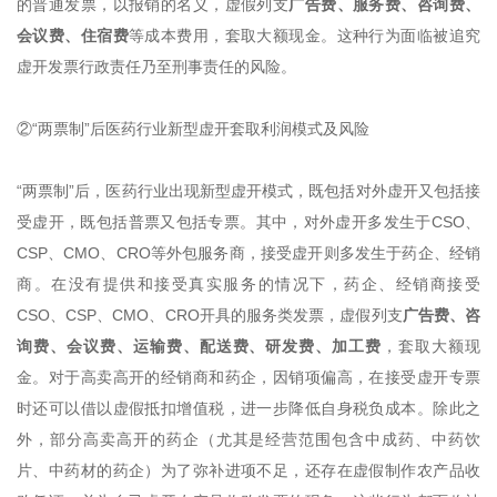
的普通发票，以报销的名义，虚假列支
广告费、服务费、咨询费、
会议费、住宿费
等成本费用，套取大额现金。这种行为面临被追究
虚开发票行政责任乃至刑事责任的风险。
②“两票制”后医药行业新型虚开套取利润模式及风险
“两票制”后，医药行业出现新型虚开模式，既包括对外虚开又包括接
受虚开，既包括普票又包括专票。其中，对外虚开多发生于CSO、
CSP、CMO、CRO等外包服务商，接受虚开则多发生于药企、经销
商。在没有提供和接受真实服务的情况下，药企、经销商接受
CSO、CSP、CMO、CRO开具的服务类发票，虚假列支
广告费、咨
询费、会议费、运输费、配送费、研发费、加工费
，套取大额现
金。对于高卖高开的经销商和药企，因销项偏高，在接受虚开专票
时还可以借以虚假抵扣增值税，进一步降低自身税负成本。除此之
外，部分高卖高开的药企（尤其是经营范围包含中成药、中药饮
片、中药材的药企）为了弥补进项不足，还存在虚假制作农产品收