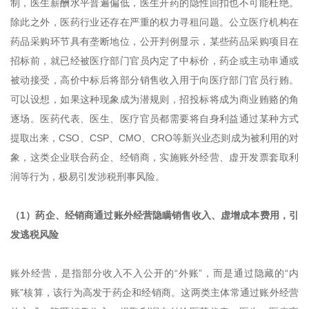
制，医生薪酬水平普遍偏低，医生开药的隐性回扣也不可能杜绝。
除此之外，医药行业还存在严重的权力寻租问题。公立医疗机构在
药品采购环节具有垄断地位，公开判例显示，某些药品采购项目在
招标前，就已经被医疗部门官员内定了中标价，药企或主动串通或
被动接受，高价中标后将部分销售收入用于向医疗部门官员行贿。
可以设想，如果这种现象成为潜规则，招投标将成为商业贿赂的角
逐场。医药代表、医生、医疗官员都需要将自身利益通过某种方式
提取出来，CSO、CSP、CMO、CRO等新兴业态则成为被利用的对
象，这类企业联合药企、经销商，实施账外经营、虚开发票套取利
润等行为，极易引发涉税刑事风险。
（1）药企、经销商通过账外经营隐瞒销售收入、虚增成本费用，引
发逃税风险
账外经营，是指部分收入不入公开的“外账”，而是通过隐藏的“内
账”核算，该行为高发于药企和经销商。这两类主体常通过账外经营