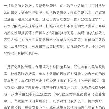
一是盘活历史数据，实现分类管理。使用数字化票据工具可以终结
杂乱票据，提高管理效率；盘活历史票据，降低合规风险；通过发
票查重，避免资金风险。通过分类管理发票，提升票据管理水平，
在发票的底层合规系统中，杜绝不合理和不合规的发票类目，形成
内部良性票据循环；缓解财务部门的执行问题，实现由传统低效的
咨询方式（如向员工重复解释不允许录入的规定等）向借助高效数
据化工具的转变；对发票重点类目控制，优化财务管理，提升公司
的数据化财税管理水平。
二是强化风险管理，利用规则引擎防范风险。通过特有的风险规则
库、外部风险数据库，建立大数据的风险规则引擎，结合当前的监
管重热点，重点防范与企业有经济往来的上游企业的合规问题，落
实数据化票据管理责任，能够提前预警虚开风险，大幅降低虚受风
险，减少单位犯罪的主观故意；为有效应对和查处税务（虚受发
票）、市场监管（商业贿赂）、刑事舞弊（职务侵占、挪用资金、
串通招投标、经营同业业务）等各类重点违法行为提供强有力的数