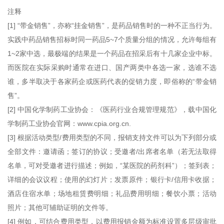
注释
[1] “带金销售”，亦称“挂金销售”，是药品销售时的一种不正当行为。
实践中药品销售招标时同一药品5~7个质量分组的情况，允许每组有
1~2家中选，最极端的结果是一个药品在招采后有十几家企业中标。
而医院在实际采购时通常在进口、国产两类中各选一家，选谁不选
谁，多半取决于各家药企或医药代表的促销力度，即俗称的“带金销
售”。
[2] 中国化学制药工业协会：《医药行业合规管理规范》，载中国化
学制药工业协会官网：www.cpia.org.cn.
[3] 根据活动类型/费用类型的不同，报销支持文件可以为下列部分或
全部文件：邀请函；签订的协议；受邀者/出席者名单（若无法取得
名单，可对受邀者进行描述；例如，“某医院的药剂科”）；签到表；
详细的会议议程；使用的幻灯片；发票原件；银行卡/信用卡收据；
酒店住宿水单；场地租赁费明细；礼品费用明细；餐饮小票；活动
照片；其他可辅助证明的文件等。
[4] 例如，可结合费用类型，以费用报销金额为标准设置多层级审批