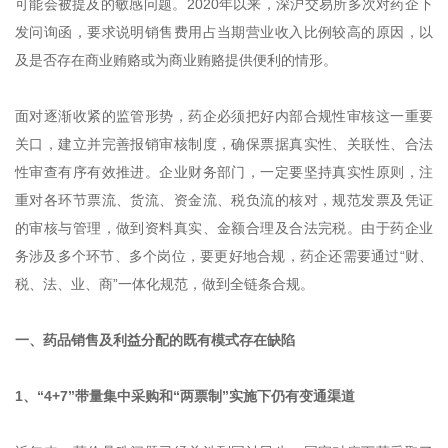
可能会被提及的敏感问题。2020年以来，深沪交易所多次对药企下
发问询函，要求说明销售费用占当期营业收入比例较高的原因，以
及是否存在商业贿赂或为商业贿赂提供便利的情形。
面对逐渐收紧的监管形势，药企必须把好内部合规性审核这一重要
关口，建立并完善报销审核制度，确保票据真实性、关联性、合法
性审查有序有效推进。企业财务部门，一定要坚持真实性原则，注
重对各环节票流、货流、资金流、税负流的核对，规范发票及凭证
的审核与管理，做到资料真实、金额合理及合法完税。由于药企业
务涉及多个环节、多个岗位，要更好地合规，药企还需要通过“财、
税、法、业、商”一体化规范，做到全链条合规。
一、药品销售及利益分配的既有模式存在缺陷
1、“4+7”带量集中采购和“两票制”实施下仍有变通渠道