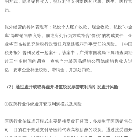
的方式，隐匿销售收入，提取利润支付给医药代表、医生、医疗官
员。
账外经营的具体表现有：私设个人账户收款、现金收款、私设“小金
库”隐匿销售收入等。前述所列行为方式符合“偷税”的构成要件，企
业将面临被追究偷税行政责任乃至逃税罪刑事责任的风险。《中国
税务报》曾刊发过一起案件，该案中，广州市国税局下属稽查局经
过三年多时间的调查，查实当地某药品经销公司隐瞒销售收入过
亿，要求企业补缴税款、滞纳金，并加处罚款。
（2）通过虚开或取得虚开增值税发票套取利润引发虚开风险
①医药行业传统虚开套取利润模式及风险
医药行业传统虚开模式主要是接受虚开普票，多发生于医药销售公
司，目的在于规避支付给医药代表高额薪酬的税负。通过接受虚开