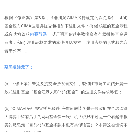
根据《修正案》第3条，除非满足CIMA另行规定的豁免条件，4(4)
基金应向CIMA注册并提交包括如下注册文件：(i) 经核证的基金章程
或合伙协议的
内容节选
，以证明基金过半数投资者有权撤换基金运
营者；和(ii) 注册表格要求的其他信息/材料（注册表格的形式和内容
暂未公布）。
敲黑板注意了：
(a) 《修正案》未提及提交全套发售文件，貌似比市场主流的开曼开
放式注册基金（基金江湖人称“4(3)基金”）的注册文件要求略低；
(b) “CIMA可另行规定豁免条件”应作何解读？是开曼政府在全球监管
大博弈中留有后手为4(4)基金保一线生机？或只不过是一个看起来很
美的肥皂泡（目前4(3)基金条款中也有类似语言）？本律这会也说不