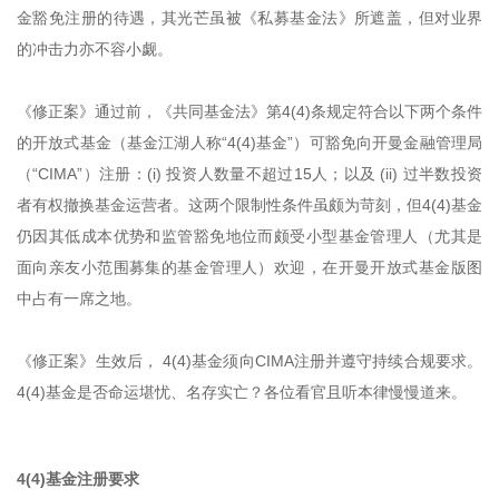
金豁免注册的待遇，其光芒虽被《私募基金法》所遮盖，但对业界
的冲击力亦不容小觑。
《修正案》通过前，《共同基金法》第4(4)条规定符合以下两个条件
的开放式基金（基金江湖人称“4(4)基金”）可豁免向开曼金融管理局
（“CIMA”）注册：(i) 投资人数量不超过15人；以及 (ii) 过半数投资
者有权撤换基金运营者。这两个限制性条件虽颇为苛刻，但4(4)基金
仍因其低成本优势和监管豁免地位而颇受小型基金管理人（尤其是
面向亲友小范围募集的基金管理人）欢迎，在开曼开放式基金版图
中占有一席之地。
《修正案》生效后， 4(4)基金须向CIMA注册并遵守持续合规要求。
4(4)基金是否命运堪忧、名存实亡？各位看官且听本律慢慢道来。
4(4)基金注册要求