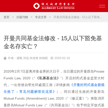
首页
>
出版刊物
>
专业文章
>
开曼共同基金法修改 - 15人以下豁免基金名存实亡？
开曼共同基金法修改 - 15人以下豁免基
金名存实亡？
作者：缪毅 洪侃 钟龙锋 孙锦昭
2020-02-18
2020年2月7日是离岸基金界的大日子，当日通过的开曼群岛Private
Funds Law, 2020（“
《私募基金法》
”）开启封闭式基金监管大时
代，一出世便自带光环威震江湖（详情参阅
《开曼封闭式基金新规
生效了 – 常见问题解答在这里》
）。同日通过生效的开曼群岛
Mutual Funds (Amendment) Law, 2020（“《修正案》”）将取消开
曼群岛Mutual Funds Law（“《共同基金法》”）给予特定开放式基