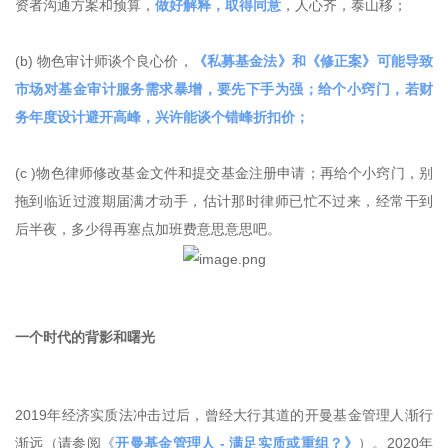
资者沟通方案和预算，
做好解释，取得同意
，人心齐，泰山移；
(b) 物色审计师谈个良心价，
《私募基金法》和《修正案》可能导致
市场对基金审计服务需求暴增，要先下手为强；给个小窍门，若财
务年度设计避开高峰，兴许能谈个错峰折扣价；
(c )物色律师修改基金文件和提交基金注册申请；再给个小窍门，别
拖到临近过渡期届满才动手，估计那时律师已忙不过来，经常干到
后半夜，多少得再塞点加班费意思意思吧。
一个时代的背影和曙光
2019年经济实质法冲击过后，曾经大行其道的开曼基金管理人渐行
渐远（请参阅
《
开曼基金管理人 - 满足实质或重组？
》
）。2020年