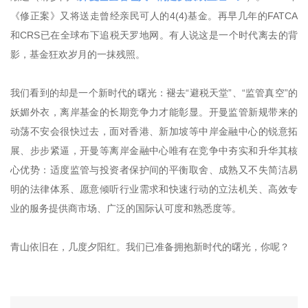
《修正案》又将送走曾经亲民可人的4(4)基金。再早几年的FATCA
和CRS已在全球布下追税天罗地网。有人说这是一个时代离去的背
影，基金狂欢岁月的一抹残照。
我们看到的却是一个新时代的曙光：褪去“避税天堂”、“监管真空”的
妖媚外衣，离岸基金的长期竞争力才能彰显。开曼监管新规带来的
动荡不安会很快过去，面对香港、新加坡等中岸金融中心的锐意拓
展、步步紧逼，开曼等离岸金融中心唯有在竞争中夯实和升华其核
心优势：适度监管与投资者保护间的平衡取舍、成熟又不失简洁易
明的法律体系、愿意倾听行业需求和快速行动的立法机关、高效专
业的服务提供商市场、广泛的国际认可度和熟悉度等。
青山依旧在，几度夕阳红。我们已准备拥抱新时代的曙光，你呢？