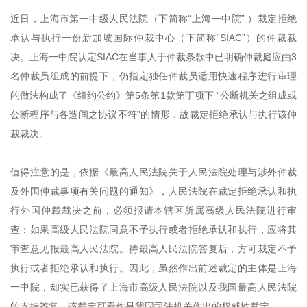
近日，上海市第一中级人民法院（下简称
“上海一中院”
）裁定拒绝
承认与执行一份新加坡国际仲裁中心（下简称“
SIAC
”）的仲裁裁
决。上海一中院认定
SIAC
在当事人于仲裁条款中已明确仲裁庭应由
3
名仲裁员组成的前提下，仍指定独任仲裁员适用快速程序进行审理
的做法构成了《纽约公约》第
5
条第
1
款第丁项下
“
公断机关之组成或
公断程序与各造间之协议不
符
”的情形，故裁定拒绝承认与执行该仲
裁裁决。
值得注意的是，依据《最高人民法院关于人民法院处理与涉外仲裁
及外国仲裁事项有关问题的通知》，人民法院在裁定拒绝承认和执
行外国仲裁裁决之前，必须报请本辖区所属高级人民法院进行审
查；如果高级人民法院同意不予执行或者拒绝承认和执行，应将其
审查意见报最高人民法院。待最高人民法院答复后，方可裁定不予
执行或者拒绝承认和执行。因此，虽然作出前述裁定的主体是上海
一中院，却实已获得了上海市高级人民法院以及我国最高人民法院
的支持答复，该裁定可看作是我国司法机关作出的权威性裁定。