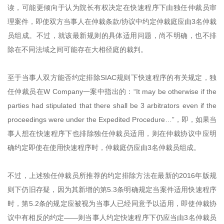
读，可能更倾向于认为院长有权决定在快速程序下由独任仲裁员审
理案件，即使双方当事人在仲裁条款/协议中约定仲裁庭应由3名仲裁
员组成。不过，就该最新规则的具体适用问题，尚不明确，也不排
除在不同法域之间可能存在大相径庭的裁判。
至于当事人双方能否约定排除SIAC规则下快速程序的有关规定，独
任仲裁员在W Company一案中指出的：“It may be otherwise if the
parties had stipulated that there shall be 3 arbitrators even if the
proceedings were under the Expedited Procedure…”，即，如果当
事人想在快速程序下也排除独任仲裁员适用，则在仲裁协议中应明
确约定即使在使用快速程序时，仲裁庭仍应由3名仲裁员组成。
不过，上述独任仲裁员所推荐的约定排除方法在最新的2016年版规
则下仍旧存疑，因为其新增的第5.3条明确规定当案件适用快速程序
时，第5.2条的规定应被视为当事人已经同意予以适用，即使仲裁协
议中有相反的约定——则当事人约定快速程序下仍应当由3名仲裁
员