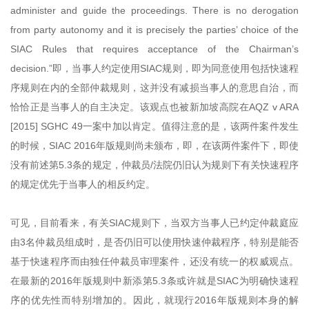
administer and guide the proceedings. There is no derogation
from party autonomy and it is precisely the parties’ choice of the
SIAC Rules that requires acceptance of the Chairman’s
decision.”即，当事人约定使用SIAC规则，即为同意使用包括快速程
序规则在内的全部仲裁规则，这并没有减损当事人的意思自治，而
恰恰正是当事人的自主决定。该观点也被新加坡高院在AQZ v ARA
[2015] SGHC 49一案中加以肯定。值得注意的是，该两件案件发生
的时候，SIAC 2016年版规则尚未颁布，即，在该两件案件下，即使
没有前述第5.3条的规定，仲裁员/法院仍旧认为规则下有关快速程序
的规定优先于当事人的相反约定。
可见，目前看来，有关SIAC规则下，当双方当事人已约定仲裁庭应
由3名仲裁员组成时，是否仍旧可以使用快速仲裁程序，特别是能否
基于快速程序而由独任仲裁员审理案件，还没有统一的权威观点。
在最新的2016年版规则中新添第5.3条或许就是SIAC为明确快速程
序的优先性而特别增加的。因此，就现行2016年版规则本身的解