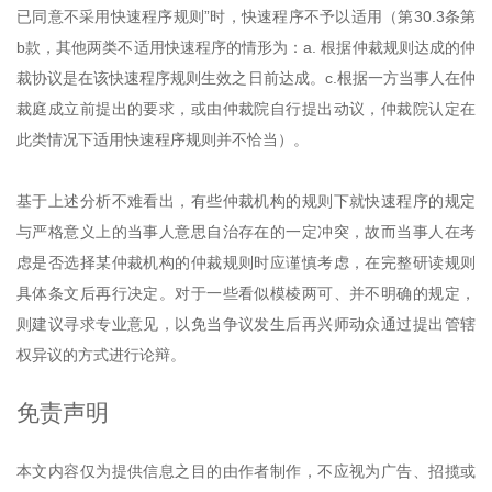
已同意不采用快速程序规则”时，快速程序不予以适用（第30.3条第
b款，其他两类不适用快速程序的情形为：a. 根据仲裁规则达成的仲
裁协议是在该快速程序规则生效之日前达成。c.根据一方当事人在仲
裁庭成立前提出的要求，或由仲裁院自行提出动议，仲裁院认定在
此类情况下适用快速程序规则并不恰当）。
基于上述分析不难看出，有些仲裁机构的规则下就快速程序的规定
与严格意义上的当事人意思自治存在的一定冲突，故而当事人在考
虑是否选择某仲裁机构的仲裁规则时应谨慎考虑，在完整研读规则
具体条文后再行决定。对于一些看似模棱两可、并不明确的规定，
则建议寻求专业意见，以免当争议发生后再兴师动众通过提出管辖
权异议的方式进行论辩。
免责声明
本文内容仅为提供信息之目的由作者制作，不应视为广告、招揽或