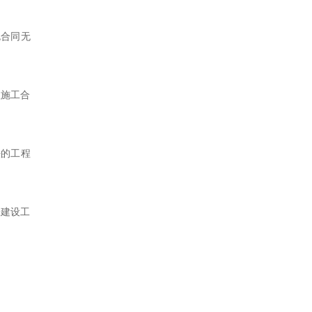
包合同无
程施工合
法的工程
张建设工