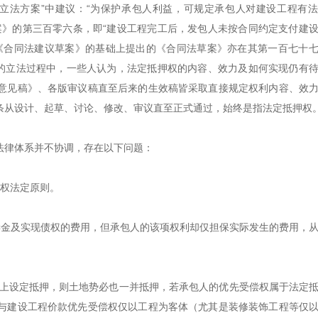
立法方案”中建议：“为保护承包人利益，可规定承包人对建设工程有
案》的第三百零六条，即“建设工程完工后，发包人未按合同约定支付建
《合同法建议草案》的基础上提出的《合同法草案》亦在其第一百七十
续的立法过程中，一些人认为，法定抵押权的内容、效力及如何实现仍有
意见稿》、各版审议稿直至后来的生效稿皆采取直接规定权利内容、效
条从设计、起草、讨论、修改、审议直至正式通过，始终是指法定抵押权
法律体系并不协调，存在以下问题：
物权法定原则。
偿金及实现债权的费用，但承包人的该项权利却仅担保实际发生的费用，
屋上设定抵押，则土地势必也一并抵押，若承包人的优先受偿权属于法定
与建设工程价款优先受偿权仅以工程为客体（尤其是装修装饰工程等仅