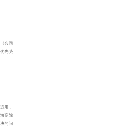
定《合同
的优先受
和适用，
上海高院
解决的问