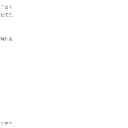
施工合同
价款优先
的两种意
重存在的