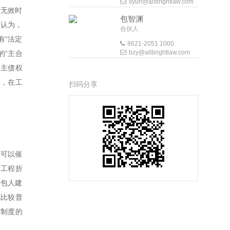
liyun@allbrightlaw.com
同无效时
包智渊
人认为，
合伙人
有“法定
8621-2051 1000
bzy@allbrightlaw.com
的“主合
个主债权
权，在工
扫码分享
人可以催
该工程折
承包人建
况比较普
权制度的