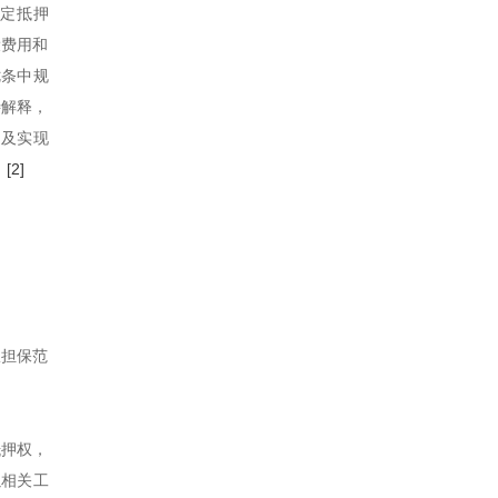
法定抵押
设费用和
七条中规
待解释，
力及实现
。
[2]
从担保范
抵押权，
以相关工