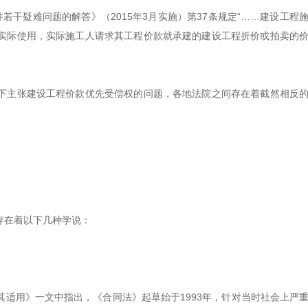
干疑难问题的解答》（2015年3月实施）第37条规定“……建设工程
实际使用，实际施工人请求其工程价款就承建的建设工程折价或拍卖的
下主张建设工程价款优先受偿权的问题，各地法院之间存在着截然相反
存在着以下几种学说：
适用》一文中指出，《合同法》起草始于1993年，针对当时社会上严