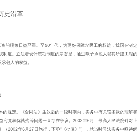
历史沿革
工资的现象日益严重。至90年代，
为更好保障农民工的权益，我国在制
权制度。立法者设计该项制度的宗旨是，通过赋予承包人就其所建工程
及承包人的权益。
）
本的规定。《合同法》生效后的一段时期内，实务中有关该条款的理解
究竟孰优孰劣等问题一直存在争议。2002年6月，最高人民法院针对
2002年6月27日施行，下称“《批复》”），就当时司法实务中亟待