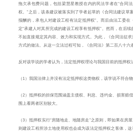
拖欠承包费问题，包括梁慧星教授在内的民法学者在“合同法
权。”之后，该条建议被落实到了学者起草的《合同法建议草
报酬的，承包人对建设工程有法定抵押权”。而后由法工委在
定“承建人对其所完成的建设工程享有抵押权”。然而，在后
不如直接规定其内容、效力和实现方式。为此，《合同法征求
方式的做法。从这一立法过程可知，《合同法》第二百八十六
反对该学说的学者认为，法定抵押权理论与我国目前的抵押权
（1）我国法律上并没有法定抵押权这类物权，该学说不符合
（2）抵押权的担保范围涵盖主债权、利息、违约金、损害赔
围上看两者区别较大。
（3）抵押权实行“房随地走、地随房走”之原则，即如果在房
则建设工程所涉土地使用权也会成为该法定抵押权之客体，这