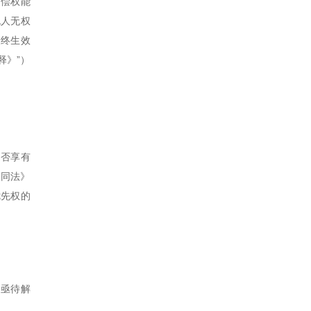
受偿权能
包人无权
最终生效
释》”）
是否享有
合同法》
优先权的
中亟待解