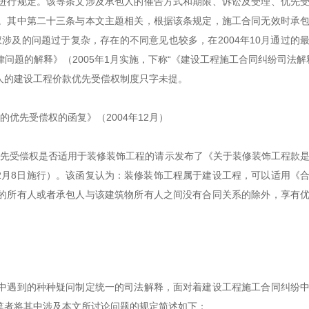
进行规定。该等条文涉及承包人的催告方式和期限、诉讼及受理、优先
。其中第二十三条与本文主题相关，根据该条规定，施工合同无效时承
涉及的问题过于复杂，存在的不同意见也较多，在2004年10月通过的
题的解释》（2005年1月实施，下称“《建设工程施工合同纠纷司法解
人的建设工程价款优先受偿权制度只字未提。
优先受偿权的函复》（2004年12月）
款优先受偿权是否适用于装修装饰工程的请示发布了《关于装修装饰工程款
12月8日施行）。该函复认为：装修装饰工程属于建设工程，可以适用《
的所有人或者承包人与该建筑物所有人之间没有合同关系的除外，享有
。
中遇到的种种疑问制定统一的司法解释，面对着建设工程施工合同纠纷
笔者将其中涉及本文所讨论问题的规定简述如下：