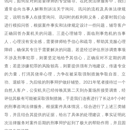
讯问，如何应对则需要律师的专业辅导。在此类法律服务中，我们
通常会向当事人解释刑诉法关于询问、讯问的流程及具体法律规
定，说明当事人在接受询问、讯问时的权利和义务，必要时我们会
进行模拟问答，根据案件事实和法律规定设计一些问题，辅导客户
正确回答办案机关的问题。三是心理辅导，面临刑事危机的当事
人，心理没有安全感，需要律师给予信心和疏导，帮助其克服心理
障碍，确保其专注于需要解决的问题。若是经过评估所涉调查事项
不涉及刑事犯罪，则要坚定地给予其信心，正确应对不定期的调
查；若是涉嫌犯罪的风险较高，则要提供强有力地建议，传递专业
的力量，打消其侥幸心理，力争在被采取强制措施争取自首、立
功、退赃等，为后续的刑事辩护做好铺垫。2021年笔者接待过一个
自然人客户，公安机关已经传唤其第二天到办案场所接受调查，经
评估其极有可能被采取强制措施，于是我们连夜进行了长达8个小时
的刑事咨询法律服务。根据案件具体情况，综合进行了上述三类辅
导，并且结合其提供的证据，给出了具体的处理建议，事实证明此
次法律服务对案件后期的刑事辩护起到了极大的帮助作用，并且固