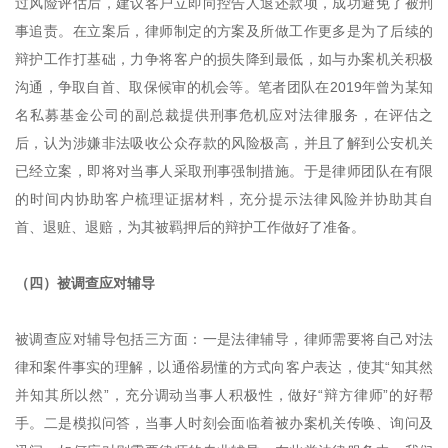
过风险评估后，建议客户立即向控告人退还款项，成功避免了被刑
事追责。在立案后，律师制定的方案及所做工作更多是为了后续的
辩护工作打基础，力争将客户的损失降到最低，如与办案机关积极
沟通，争取自首、取保候审的机会等。笔者团队在2019年曾为某知
名私募基金公司的副总裁提供刑事危机应对法律服务，在评估之
后，认为涉嫌非法吸收公众存款的风险极高，并且了解到公安机关
已经立案，即将对当事人采取刑事强制措施。于是律师团队在有限
的时间内协助客户梳理证据材料，充分提示法律风险并协助其自
首、退赃、退赔，为其被羁押后的辩护工作做好了准备。
（四）被调查应对辅导
被调查应对辅导包括三方面：一是法律辅导，律师需要将自己对法
律和案件事实的理解，以通俗易懂的方式向客户表达，使其“知其然
并知其所以然”，充分调动当事人积极性，做好“辩方律师”的好帮
手。二是模拟问答，当事人时刻会面临着被办案机关传唤、询问及