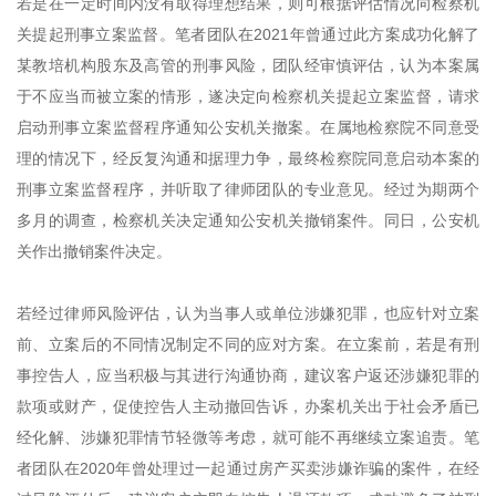
若是在一定时间内没有取得理想结果，则可根据评估情况向检察机
关提起刑事立案监督。笔者团队在2021年曾通过此方案成功化解了
某教培机构股东及高管的刑事风险，团队经审慎评估，认为本案属
于不应当而被立案的情形，遂决定向检察机关提起立案监督，请求
启动刑事立案监督程序通知公安机关撤案。在属地检察院不同意受
理的情况下，经反复沟通和据理力争，最终检察院同意启动本案的
刑事立案监督程序，并听取了律师团队的专业意见。经过为期两个
多月的调查，检察机关决定通知公安机关撤销案件。同日，公安机
关作出撤销案件决定。
若经过律师风险评估，认为当事人或单位涉嫌犯罪，也应针对立案
前、立案后的不同情况制定不同的应对方案。在立案前，若是有刑
事控告人，应当积极与其进行沟通协商，建议客户返还涉嫌犯罪的
款项或财产，促使控告人主动撤回告诉，办案机关出于社会矛盾已
经化解、涉嫌犯罪情节轻微等考虑，就可能不再继续立案追责。笔
者团队在2020年曾处理过一起通过房产买卖涉嫌诈骗的案件，在经