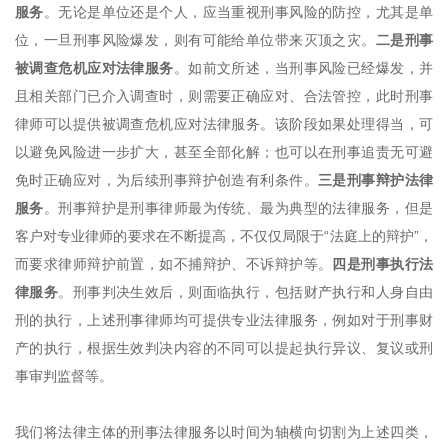
服务
。无论是单位还是个人，应当重视刑事风险的防控，尤其是单
位，一旦刑事风险爆发，则有可能给单位带来灭顶之灾。
二是刑事
被调查危机应对法律服务
。如前文所述，当刑事风险已经爆发，并
且相关部门已介入调查时，则需要正确应对、合法管控，此时刑事
律师可以提供被调查危机应对法律服务。该阶段如果处理得当，可
以避免风险进一步扩大，甚至全部化解；也可以在刑事追责无可避
免时正确应对，为后续刑事辩护创造有利条件。
三是刑事辩护法律
服务
。刑事辩护是刑事律师最为传统、最为典型的法律服务，但是
客户对专业律师的要求在不断提高，不仅仅局限于“法庭上的辩护”，
而要求律师辩护前置，如不捕辩护、不诉辩护等。
四是刑事执行法
律服务
。刑事判决生效后，则面临执行，包括财产执行和人身自由
刑的执行，上述刑事律师均可提供专业法律服务，例如对于刑事财
产的执行，根据生效判决内容的不同可以提起执行异议、复议或刑
事审判监督等。
我们将法律主体的刑事法律服务以时间为轴横向切割为上述四类，