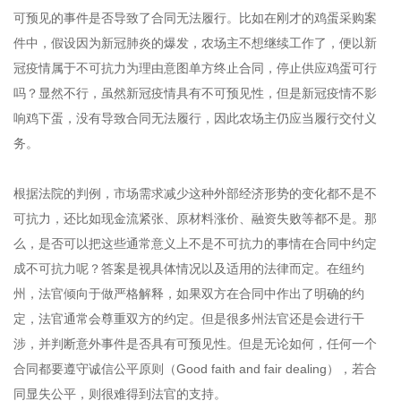
可预见的事件是否导致了合同无法履行。比如在刚才的鸡蛋采购案
件中，假设因为新冠肺炎的爆发，农场主不想继续工作了，便以新
冠疫情属于不可抗力为理由意图单方终止合同，停止供应鸡蛋可行
吗？显然不行，虽然新冠疫情具有不可预见性，但是新冠疫情不影
响鸡下蛋，没有导致合同无法履行，因此农场主仍应当履行交付义
务。
根据法院的判例，市场需求减少这种外部经济形势的变化都不是不
可抗力，还比如现金流紧张、原材料涨价、融资失败等都不是。那
么，是否可以把这些通常意义上不是不可抗力的事情在合同中约定
成不可抗力呢？答案是视具体情况以及适用的法律而定。在纽约
州，法官倾向于做严格解释，如果双方在合同中作出了明确的约
定，法官通常会尊重双方的约定。但是很多州法官还是会进行干
涉，并判断意外事件是否具有可预见性。但是无论如何，任何一个
合同都要遵守诚信公平原则（Good faith and fair dealing），若合
同显失公平，则很难得到法官的支持。