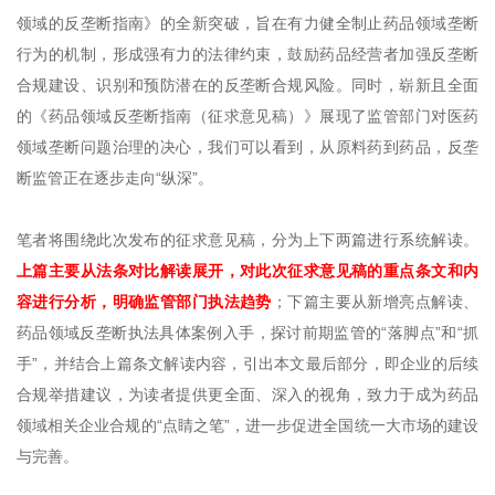
领域的反垄断指南》的全新突破，旨在有力健全制止药品领域垄断
行为的机制，形成强有力的法律约束，鼓励药品经营者加强反垄断
合规建设、识别和预防潜在的反垄断合规风险。同时，崭新且全面
的《药品领域反垄断指南（征求意见稿）》展现了监管部门对医药
领域垄断问题治理的决心，我们可以看到，从原料药到药品，反垄
断监管正在逐步走向“纵深”。
笔者将围绕此次发布的征求意见稿，分为上下两篇进行系统解读。
上篇主要从法条对比解读展开，对此次征求意见稿的重点条文和内
容进行分析，明确监管部门执法趋势
；下篇主要从新增亮点解读、
药品领域反垄断执法具体案例入手，探讨前期监管的“落脚点”和“抓
手”，并结合上篇条文解读内容，引出本文最后部分，即企业的后续
合规举措建议，为读者提供更全面、深入的视角，致力于成为药品
领域相关企业合规的“点睛之笔”，进一步促进全国统一大市场的建设
与完善。