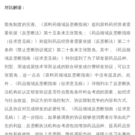
对比解读：
豁免制度的完善。《原料药领域反垄断指南》提到原料药经营者需
要依据《反垄断法》第十五条来主张豁免；《药品领域反垄断指南
（征求意见稿）》则提到药品经营者需要依据《反垄断法》第二十
条和《禁止垄断协议规定》第二十条来主张豁免。其中，《药品领
域反垄断指南（征求意见稿）》特别提到了为了研发新药品品种、
剂型、用途或新技术等而达成的联合研发或付费研发协议，可以主
张豁免，这一点在《原料药领域反垄断指南》中没有提及的。此
外，《药品领域反垄断指南（征求意见稿）》详细列出了反垄断执
法机构在认定研发协议是否符合豁免条件时会考虑的因素，如经济
与社会效益、协议方的市场控制力、协议限制竞争的内容和方式、
以及协议对完成研发的必要性等。《药品领域反垄断指南（征求意
见稿）》进一步指出，如果被调查的协议能够使消费者分享由此产
生的利益，反垄断执法机构会考虑包括增加药品品种、提高药品安
全性和有效性、缩短上市周期、降低用药负担、保障公共卫生事件