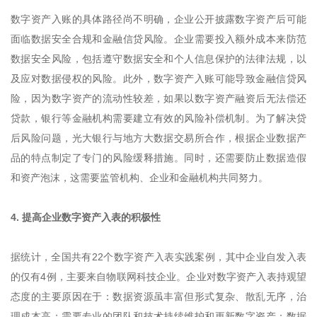
数字资产入账的具体路径尚不明确，企业公开披露数字资产后可能
面临数据安全合规和金融信贷风险。企业需要投入额外成本来防范
数据安全风险，包括遵守数据安全和个人信息保护的法律法规，以
及应对数据侵权的风险。此外，数字资产入账可能导致金融信贷风
险，因为数字资产的流动性较差，如果以数字资产融资后无法偿还
贷款，银行等金融机构需要建立有效的风险补偿机制。为了解决贷
后风险问题，光大银行与地方大数据交易所合作，根据企业数据产
品的特点制定了专门的风险缓释措施。同时，还需要防止数据造假
和资产泡沫，这需要监管机构、企业和金融机构共同努力。
4. 提高企业数字资产入表的积极性
据统计，全国共有22个数字资产入表实践案例，其中企业自发入表
的仅有4例，主要来自物联网科技企业。企业对数字资产入表持观望
态度的主要原因在于：数据资源虽丰富但形式复杂、散乱无序，治
理成本高；需要专业的团队和技术持续维护和更新数字资产；数据