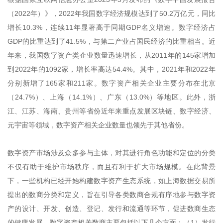
（2022年）》，2022年我国数字经济规模达到了50.2万亿元，同比
增长10.3%，连续11年显著高于同期GDP名义增速。数字经济占
GDP的比重达到了41.5%，与第二产业占国民经济的比重相当。近
年来，我国数字资产类企业数量迅速增长，从2011年的145家增加
到2022年的1092家，增长率高达54.4%。其中，2021年和2022年
分别新增了165家和211家。数字资产相关企业主要分布在北京
（24.7%）、上海（14.1%）、广东（13.0%）等地区。此外，浙
江、江苏、海南、贵州等省份近年来重点发展区块链、数字经济、
元宇宙等领域，数字资产相关企业数量也领先于其他省份。
数字资产市场涉及众多参与主体，对其进行角色功能和定位的分类
不仅有助于维护市场秩序，而且有利于扩大市场规模。在此背景
下，一些机构已经开始构建数字资产生态系统，如上海数据交易所
提出的数商分类和定义，旨在引导各类数商合规有序地参与数字资
产的设计、开发、创造、登记、发行和流通等环节，促进数商生态
的健康发展。数字资产相关数商主要包括以下几个方面：（1）发行