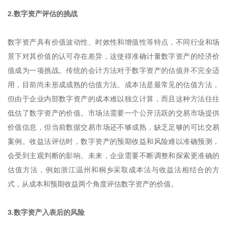
2.数字资产评估的挑战
数字资产具有价值波动性、时效性和增值性等特点，不同行业和场
景下对其价值的认可存在差异，这使得准确计量数字资产的经济价
值成为一项挑战。传统的会计方法对于数字资产的估值并不完全适
用，目前尚未形成成熟的估值方法。成本法是最常见的估值方法，
但由于企业内部数字资产的成本难以独立计算，而且这种方法往往
低估了数字资产的价值。市场法需要一个公开活跃的交易市场提供
价值信息，但当前数据交易市场还不够成熟，缺乏足够的可比交易
案例。收益法评估时，数字资产的预期收益和风险难以准确预测，
会受到主观判断的影响。未来，企业需要不断调整和探索更准确的
估值方法，例如浙江温州和桐乡采取成本法与收益法相结合的方
式，从成本和预期收益两个角度评估数字资产的价值。
3.数字资产入表后的风险