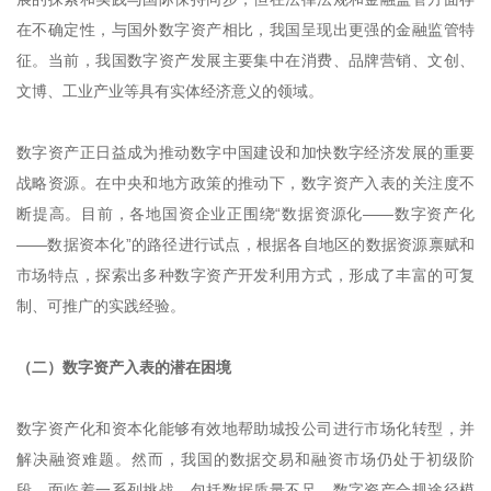
在不确定性，与国外数字资产相比，我国呈现出更强的金融监管特
征。当前，我国数字资产发展主要集中在消费、品牌营销、文创、
文博、工业产业等具有实体经济意义的领域。
数字资产正日益成为推动数字中国建设和加快数字经济发展的重要
战略资源。在中央和地方政策的推动下，数字资产入表的关注度不
断提高。目前，各地国资企业正围绕“数据资源化——数字资产化
——数据资本化”的路径进行试点，根据各自地区的数据资源禀赋和
市场特点，探索出多种数字资产开发利用方式，形成了丰富的可复
制、可推广的实践经验。
（二）数字资产入表的潜在困境
数字资产化和资本化能够有效地帮助城投公司进行市场化转型，并
解决融资难题。然而，我国的数据交易和融资市场仍处于初级阶
段，面临着一系列挑战，包括数据质量不足、数字资产合规途径模