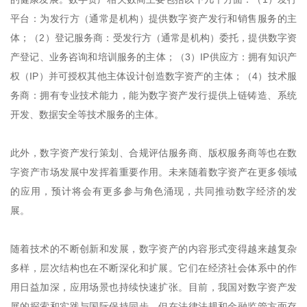
平台：为发行方（通常是机构）提供数字资产发行和销售服务的主
体；（2）登记服务商：受发行方（通常是机构）委托，提供数字资
产登记、业务咨询和培训服务的主体；（3）IP供应方：拥有知识产
权（IP）并可授权其他主体设计创造数字资产的主体；（4）技术服
务商：拥有专业技术能力，能为数字资产发行提供上链铸造、系统
开发、数据安全等技术服务的主体。
此外，数字资产发行策划、合规评估服务商、版权服务商等也在数
字资产市场发展中发挥着重要作用。未来随着数字资产在更多领域
的应用，预计将会有更多参与角色涌现，共同推动数字经济的发
展。
随着技术的不断创新和发展，数字资产的内容形式变得越来越复杂
多样，层次结构也在不断深化和扩展。它们在经济社会体系中的作
用日益加深，应用场景也持续快速扩张。目前，我国对数字资产发
展的探索和实践与国际保持同步，但在法律法规和金融监管方面存