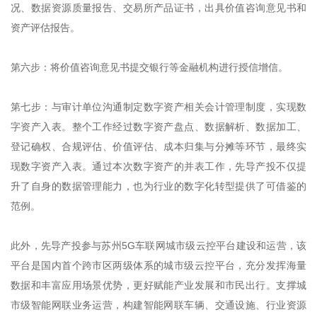
况、数据资源质量报告、交易所产品证书，出具价值咨询意见书和
资产评估报告。
第六步：将价值咨询意见书提交银行等金融机构进行授信增信。
第七步：与审计单位沟通制定数字资产相关会计管理制度，实现数
字资产入表。整个工作经过数字资产盘点、数据解析、数据加工、
登记确权、合规评估、价值评估、成本归集与分摊等环节，最终实
现数字资产入表。通过本次数字资产的并表工作，先导产投不仅提
升了自身的数据管理能力，也为行业的数字化转型提供了可借鉴的
范例。
此外，先导产投参与苏州5G车联网城市级云控平台建设和运营，该
平台是国内首个跨市区两级体系的城市级云控平台，充分发挥海量
数据和丰富应用场景优势，更好赋能产业发展和市民出行。支撑城
市级智能网联业务运营，构建智能网联车辆、交通设施、行业资源