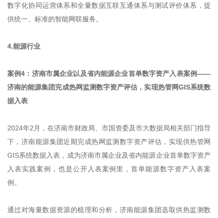
数字化协同运营体系和全量数据互联互通体系与测试评价体系，提
供统一、标准的智能网联服务。
4.能源行业
案例4：济南市属企业以及省内能源企业首单数字资产入表案例——
济南的能源集团完成热网监测数字资产评估，实现热管网GIS系统数
据入表
2024年2月，在济南市财政局、市国资委及市大数据局相关部门指导
下，济南能源集团近期完成热网监测数字资产评估，实现供热管网
GIS系统数据入表，成为济南市属企业及省内能源企业首单数字资产
入表实践案例，也是公开入表案例里，首单能源数字资产入表案
例。
通过对海量数据资源的梳理和分析，济南能源集团选取供热监测数