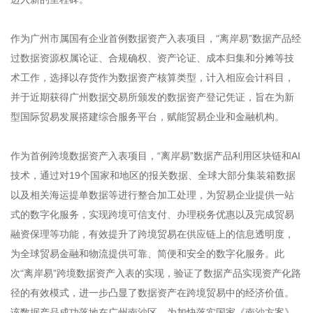
作为广州市属国有企业首例数据资产入表项目，“离岸易”数据产品经
过数据资源权属论证、合规确权、资产论证、成本归集和分摊等技
术工作，选择以存货作为数据资产核算类型，计入相应会计科目，
并于近期获得广州数据交易所颁发的数据资产登记凭证，旨在为新
型国际贸易发展搭建综合服务平台，赋能贸易企业和金融机构。
作为首例跨境数据资产入表项目，“离岸易”数据产品利用区块链和AI
技术，通过对19个国家和地区的报关数据、全球大部分集装箱数据
以及相关海运提单数据等进行整合加工处理，为贸易企业提供一站
式的数字化服务，实现跨境可信支付、办理税务优惠以及完成贸易
融资保理等功能，有效提升了跨境贸易在供应链上的信息透明度，
为全球贸易金融和物流提供可靠、简便和安全的数字化服务。此
次“离岸易”跨境数据资产入表的实现，验证了数据产品实现资产化路
径的有效模式，进一步凸显了数据资产在跨境贸易中的经济价值。
该数据产品成功落地在广州南沙区，为加快落实国家《南沙方案》