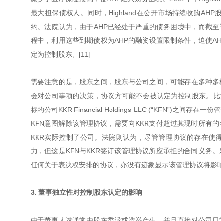
最大担保债权人。同时，Highland在公开市场持续收购AHP股
约。法院认为，由于AHP已经处于严重的债务困境中，而截至诉讼
程中，利用这些到期债权为AHP的融资设置限制条件，迫使A
定为控制股东。[11]
需要注意的是，股东之间，股东与公司之间，可能存在多种多
会对公司事项的决策，协议方可能不会被认定为控制股东。比如在KKR案
标的公司KKR Financial Holdings LLC (“KFN
KFN意图解除该管理协议，需要向KKR支付超过其现时所有
KKR实际控制了公司。法院则认为，尽管管理协议的存在使得
力，但这是KFN与KKR签订该管理协议所应承担的合同义务
任何关于表决权安排的协议，亦没有迹象显示该管理协议将影响董
3. 董事独立性对控制股东认定的影响
由于董事人选通常由股东委派或选举产生，并且直接对公司日