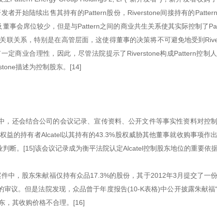
始陆续出售其持有的Pattern股份，Riverstone间接持有的Patter
及董事会席位较少，但是与Pattern之间的商业共生关系使其实际控制了Patt
关联关系，特别是在高管层面，这使得董事的决策将不可避免地受到Rivers
业合理性，因此，尽管法院提示了Riverstone构成Pattern控制
one描述为控制股东。[14]
中，还会结合公司的会议记录、宣传资料、公开文件等事实性资料对控
益的持有者Alcatel以其持有的43.3%股权威胁其他董事就收购事项作
。[15]该会议记录成为衡平法院认定Alcatel控制股东地位的重要依
收购的案件中，股东朱献福仅持有众品17.3%的股份，其于2012年3月提交了一
的审议。但是法院发现，众品曾于年度报告(10-K表格)中公开披露朱献福
，其收购价格不合理。[16]