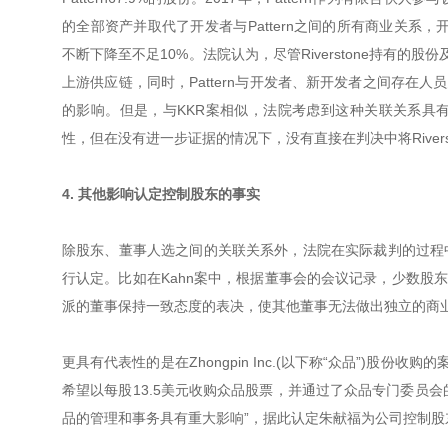
的全部资产并取代了开发者与Pattern之间的所有商业关系，开发者开
不断下降至不足10%。法院认为，尽管Riverstone持有的股份
上游供应链，同时，Pattern与开发者、新开发者之间存在人员
的影响。但是，与KKR案相似，法院考虑到这种关联关系具有一定商
性，但在没有进一步证据的情况下，没有直接在判决中将Riverst
4. 其他影响认定控制股东的事实
除股东、董事人选之间的关联关系外，法院在实际裁判的过程
行认定。比如在Kahn案中，根据董事会的会议记录，少数股东权
派的董事保持一致态度的表决，使其他董事无法做出独立的商业判断
更具有代表性的是在Zhongpin Inc.(以下称“众品”)股份
希望以每股13.5美元收购众品股票，并通过了众品专门委员会
品的管理和事务具有重大影响”，据此认定朱献福为公司控制股东