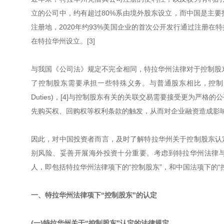
立的公司中，约有超过80%系由境外股东设立，而中国是主要投资
注册地，2020年约93%美国企业的首次公开发行通过注册在
在特拉华州设立。[3]
与我国《公司法》规定不完全相同，特拉华州法律对于控制股东（Con
了控制股东需要承担一些特殊义务。与普通股东相比，控制股东
Duties)，[4]与控制股东有关的关联交易需要接受更为严
先购买权、回购权等权利条款的触发，从而对企业融资造成影
因此，对中国投资者而言，及时了解特拉华州关于控制股东认
别风险、妥善开展海外投资十分重要。考虑到特拉华州法律与
人，即包括特拉华州法律项下的“控制股东”，和中国法项下的“控
一、特拉华州法律项下“控制股东”的认定
(一)特拉华州关于“控制股东”认定的法律规定