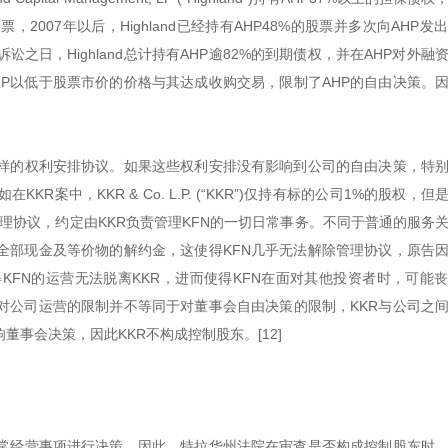
票，2007年以后，Highland已经持有AHP48%的股票并多次向AHP发
之日，Highland总计持有AHP逾82%的到期债权，并在AHP对外融
HP以低于股票市价的价格与其达成收购交易，限制了AHP的自由决策。
样的权利安排协议。如果这些权利安排没有影响到公司的自由决策，特
中，KKR & Co. L.P. (“KKR”)仅持有标的公司1%的股权，但是
”)之间存在一份管理协议，约定由KKR负责管理KFN的一切日常事务。不同于普通的服
的全部现金及等价物的解约金，这使得KFN几乎无法解除管理协议，原告
KFN的运营无法脱离KKR，进而使得KFN在面对其他投资者时，可能
。对公司运营的限制并不等同于对董事会自由决策的限制，KKR与公司之
事会决策，因此KKR不构成控制股东。[12]
常经营事项进行决策，因此，特拉华州法院在审查是否构成控制股东时