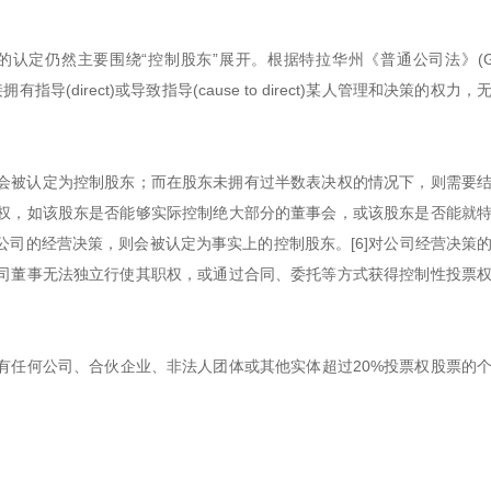
定仍然主要围绕“控制股东”展开。根据特拉华州《普通公司法》(Gen
拥有指导(direct)或导致指导(cause to direct)某人管理和决策的权力
则会被认定为控制股东；而在股东未拥有过半数表决权的情况下，则需要
权，如该股东是否能够实际控制绝大部分的董事会，或该股东是否能就
司的经营决策，则会被认定为事实上的控制股东。[6]对公司经营决策
司董事无法独立行使其职权，或通过合同、委托等方式获得控制性投票
有任何公司、合伙企业、非法人团体或其他实体超过20%投票权股票的