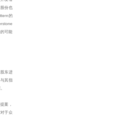
n股份也
ern的
tone
人的可能
制股东进
出与其指
据。
份提案，
“对于众