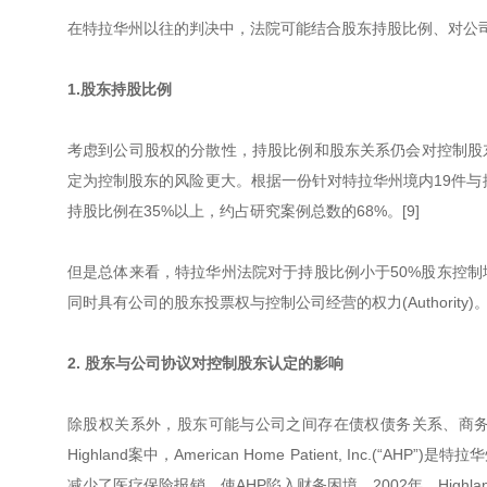
在特拉华州以往的判决中，法院可能结合股东持股比例、对公
1.股东持股比例
考虑到公司股权的分散性，持股比例和股东关系仍会对控制股
定为控制股东的风险更大。根据一份针对特拉华州境内19件与
持股比例在35%以上，约占研究案例总数的68%。[9]
但是总体来看，特拉华州法院对于持股比例小于50%股东控
同时具有公司的股东投票权与控制公司经营的权力(Authority)。[
2. 股东与公司协议对控制股东认定的影响
除股权关系外，股东可能与公司之间存在债权债务关系、商
Highland案中，American Home Patient, In
减少了医疗保险报销，使AHP陷入财务困境。2002年，Highland Cap