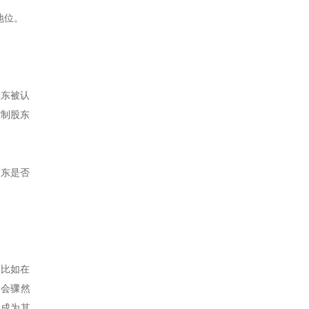
地位。
股东被认
控制股东
股东是否
。比如在
国国会骤然
权，成为其