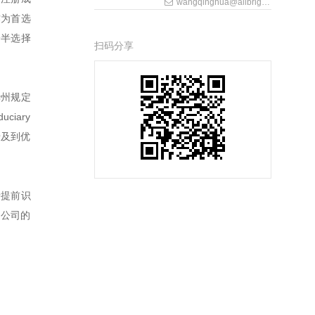
wangqinghua@allbrightlaw.com
作为首选
一半选择
扫码分享
华州规定
iary
涉及到优
于提前识
制公司的