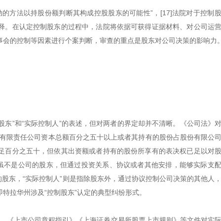
的方法以持股份额判断其构成控股股东的可能性”，[17]法院对于控制
释。在认定控制股东的过程中，法院将依据可获得证据材料、对公司运
事会的控制等因素进行个案判断，审查的重点是股东对公司决策的影响力
股东”和“实际控制人”的表述，但对两者的界定却并不清晰。《公司法》
占有限责任公司资本总额百分之五十以上或者其持有的股份占股份有限公
足百分之五十，但依其出资额或者持有的股份所享有的表决权已足以对
指虽不是公司的股东，但通过投资关系、协议或者其他安排，能够实际支
决策的股东，“实际控制人”则是指除股东外，通过协议控制公司决策的其他人
即特拉华州涉及“控制股东”认定的典型纠纷形式。
统一。《上市公司章程指引》《上海证券交易所股票上市规则》等文件对实