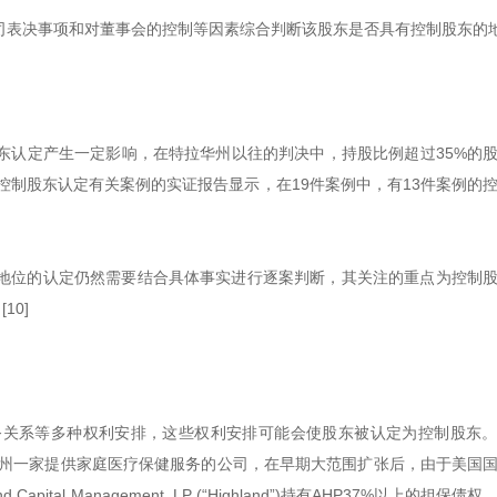
司表决事项和对董事会的控制等因素综合判断该股东是否具有控制股东的
东认定产生一定影响，在特拉华州以往的判决中，持股比例超过35%的
控制股东认定有关案例的实证报告显示，在19件案例中，有13件案例的
制地位的认定仍然需要结合具体事实进行逐案判断，其关注的重点为控制
10]
务关系等多种权利安排，这些权利安排可能会使股东被认定为控制股东
c.(“AHP”)是特拉华州一家提供家庭医疗保健服务的公司，在早期大范围扩张后，由于美
ital Management, LP (“Highland”)持有AHP37%以上的担保债