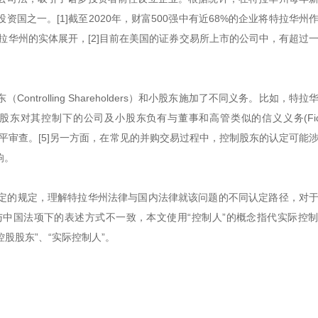
国之一。[1]截至2020年，财富500强中有近68%的企业将特拉华州
特拉华州的实体展开，[2]目前在美国的证券交易所上市的公司中，有超过
trolling Shareholders）和小股东施加了不同义务。比如，特拉
对其控制下的公司及小股东负有与董事和高管类似的信义义务(Fiduc
格的公平审查。[5]另一方面，在常见的并购交易过程中，控制股东的认定可能
响。
定的规定，理解特拉华州法律与国内法律就该问题的不同认定路径，对
中国法项下的表述方式不一致，本文使用“控制人”的概念指代实际控
股股东”、“实际控制人”。