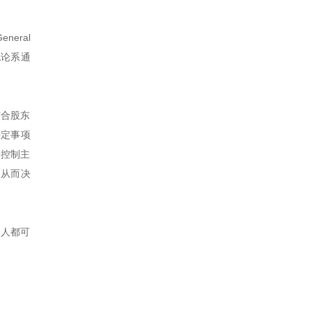
eral
，无论系通
结合股东
特定事项
的控制主
权从而决
个人都可