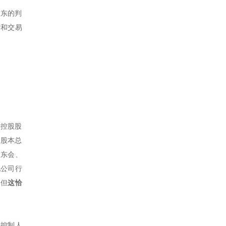
股东的判
营和交易
。
对控股股
司股本总
股东会、
配公司行
，但
这恰
际控制人