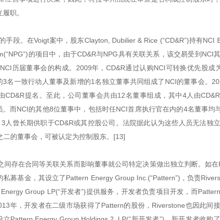
立履职。
，股东Clayton, Dubilier & Rice (“CD&R”)持有NCI Bui
w Ply Gem(“NPG”)的项目中，由于CD&R与NPG具有关联关系，该交易受到NC
I历届董事会的构成。2009年，CD&R通过认购NCI可转换优先股成为
的3名一致行动人董事及新增的1名独立董事共同组成了NCI的董事会。20
1人由CD&R提名。至此，公司董事会共由12名董事组成，其中4人由CD&
员。而NCI的其他8位董事中，包括时任NCI首席执行官在内的4名董事均与
，3人曾长期供职于CD&R或其控股公司。法院据此认为这些人员无法独
之二的董事会，可被认定为控制股东。[13]
存在合同等关联关系而影响董事就公司特定决策做出独立判断。如在Pat
立了Pattern Energy Group Inc.(“Pattern”)，负责Rivers
Energy Group LP(“开发者”)提供服务，开发者负责项目开发，而Patte
3年，开发者在二级市场获得了Pattern的股份，Riverstone也因此间
attern Energy Group Holdings 2, LP(“新开发者”)，新开发者收