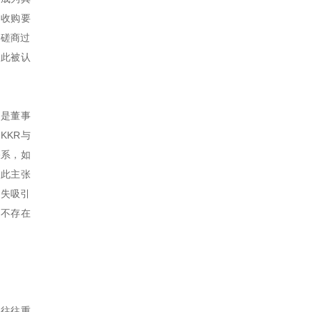
出收购要
资磋商过
因此被认
别是董事
KKR与
务关系，如
因此主张
丧失吸引
间不存在
，往往重