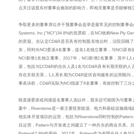
点关注该股东对董事会施加的影响力，即相关董事是否能够独
争取更多的董事席位并干预董事会选举是最常见的控制董事会的手段。在Voigt案中
Systems, Inc.(“NCI”)34.8%的投票权，在NCI收购Ne
的质疑。在认定CD&R是否具有控制股东地位时，法院回顾了NC
东，同时向NCI委派4名董事，提名1名独立董事，与NCI原有
NCI新增1名独立董事。2017年，NCI新增2名董事，其中
派，包括3位CD&R的合伙人及1名与CD&R具有长期关联的人
存在关联关系，1人系长期为CD&R提供咨询服务的运营顾问
事表决权，CD&R实际为NCI指派了8名董事，有效控制了三分
除直接委派或间接提名董事人选以外，股东还可能因为与董事之间
案中，Riverstone是一家主要投资能源、电力和基础设施领域的私募基金，其设
他实体开发项目的运营，包括为Riverstone同时控制的Pattern 
目运营，Pattern与开发者之间建立了一种共生的商业关系。201
Pattern67.9%的股份。2017年，Pattern作为有限合伙人参与设立P