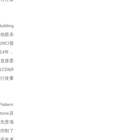
lding
I其他股东
NCI股
14年，
R直接委
CD&R
立行使董
tern
tone其
rn负责项
接控制了
购了开发者