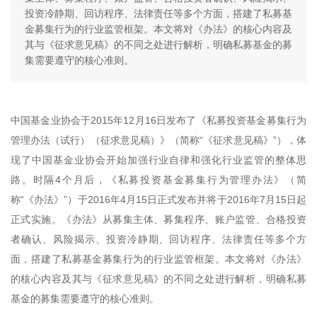
投资冷静期、回访程序、法律责任等多个方面，搭建了私募基
金募集行为的行业监管框架。本文将对《办法》的核心内容及
其与《征求意见稿》的不同之处进行解析，明确私募基金的募
集需要遵守的核心准则。
中国基金业协会于2015年12月16日发布了《私募投资基金募集行为
管理办法（试行）（征求意见稿）》（简称“《征求意见稿》”），体
现了中国基金业协会开始加强行业自律和强化行业监管的整体思
路。时隔4个月后，《私募投资基金募集行为管理办法》（简
称“《办法》”）于2016年4月15日正式发布并将于2016年7月15日起
正式实施。《办法》从募集主体、募集程序、账户监管、合格投资
者确认、风险揭示、投资冷静期、回访程序、法律责任等多个方
面，搭建了私募基金募集行为的行业监管框架。本文将对《办法》
的核心内容及其与《征求意见稿》的不同之处进行解析，明确私募
基金的募集需要遵守的核心准则。