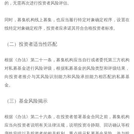
的，无需再次进行投资者风险评估。
同时，募集机构线上募集，也应当履行特定对象确定程序，设置在
线特定对象确定程序，投资者应承诺其符合合格投资者标准。
（二）投资者适当性匹配
根据《办法》第二十一条，募集机构应当自行或者委托第三方机构
对私募基金进行风险评级，根据私募基金的风险类型和评级结果，
向投资者推介与其风险识别能力和风险承担能力相匹配的私募基
金。
（三）基金风险揭示
根据《办法》第二十六条，在投资者签署基金合同之前，募集机构
应当向投资者说明有关法律法规，说明投资冷静期、回访确认等程
序性安排以及投资者的相关权利，重点揭示私募基金风险，并与投