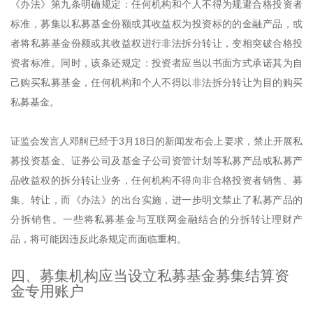
《办法》第九条明确规定：任何机构和个人不得为规避合格投资者
标准，募集以私募基金份额或其收益权为投资标的的金融产品，或
者将私募基金份额或其收益权进行非法拆分转让，变相突破合格投
资者标准。同时，该条还规定：投资者应当以书面方式承诺其为自
己购买私募基金，任何机构和个人不得以非法拆分转让为目的购买
私募基金。
证监会发言人邓舸已经于3月18日的新闻发布会上要求，禁止开展私
募投资基金、证券公司及基金子公司资管计划等私募产品或私募产
品收益权的拆分转让业务，任何机构不得向非合格投资者销售、募
集、转让，而《办法》的出台实施，进一步明文禁止了私募产品的
分拆销售。一些将私募基金与互联网金融结合的分拆转让理财产
品，将可能因违反此条规定而面临重构。
四、募集机构应当设立私募基金募集结算资
金专用账户