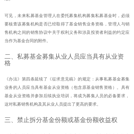
可见，未来私募基金管理人在委托募集机构募集私募基金时，必须
要核查该募集机构是否已经取得了基金销售业务资格，管理人与销
售机构之间的销售协议中关于权利义务和涉及投资者利益的约定应
当作为基金合同的附件。
二、私募基金募集从业人员应当具有从业资
格
《办法》第四条延续了《征求意见稿》的规定：从事私募基金募集
业务的人员应当具有基金从业资格（包含原基金销售资格）。具有
基金从业资格并参加后续执业培训，将成为募集人员的必备要求，
这对私募销售机构及其从业人员提出了更高的要求。
三、禁止拆分基金份额或基金份额收益权