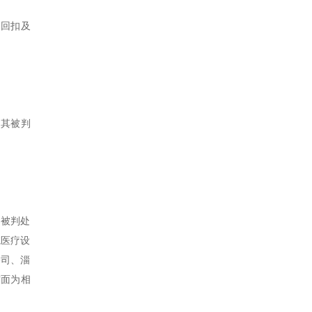
受回扣及
，其被判
，被判处
院医疗设
公司、淄
方面为相