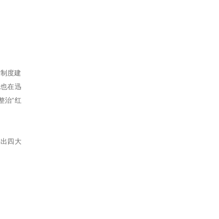
与制度建
地也在迅
整治“红
提出四大