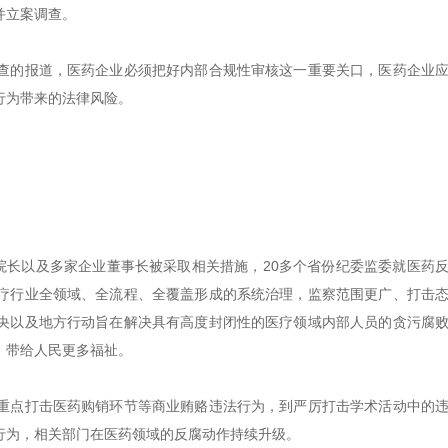
并立案调查。
查的报道，医药企业必须把好内部合规性审核这一重要关口，医药企业
行为带来的法律风险。
院长以及多家企业董事长被采取相关措施，20多个省份纪委监委就医药
疗行业全领域、全流程、全覆盖形成的系统治理，监察范围更广、打击
央以及地方行动旨在解决具有高度封闭性的医疗领域内部人员的贪污腐
，带给人民更多福祉。
重点打击医药购销环节等商业贿赂违法行为，到严厉打击学术活动中的
行为，相关部门在医药领域的反腐动作持续升级。