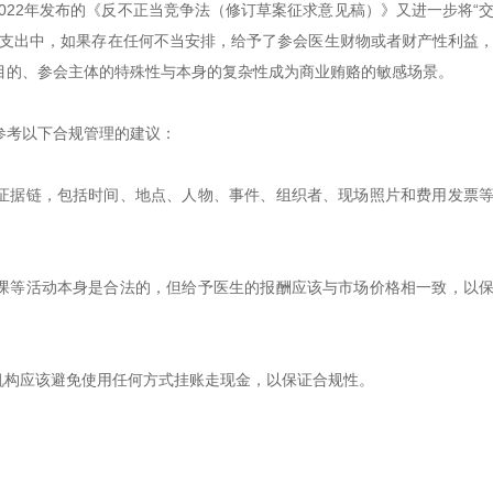
022年发布的《反不正当竞争法（修订草案征求意见稿）》又进一步将“
用支出中，如果存在任何不当安排，给予了参会医生财物或者财产性利益
目的、参会主体的特殊性与本身的复杂性成为商业贿赂的敏感场景。
参考以下合规管理的建议：
和证据链，包括时间、地点、人物、事件、组织者、现场照片和费用发票
讲课等活动本身是合法的，但给予医生的报酬应该与市场价格相一致，以
机构应该避免使用任何方式挂账走现金，以保证合规性。