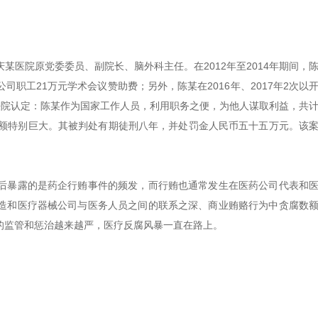
医院原党委委员、副院长、脑外科主任。在2012年至2014年期间，
职工21万元学术会议赞助费；另外，陈某在2016年、2017年2次以
法院认定：陈某作为国家工作人员，利用职务之便，为他人谋取利益，共
贿数额特别巨大。其被判处有期徒刑八年，并处罚金人民币五十五万元。该
后暴露的是药企行贿事件的频发，而行贿也通常发生在医药公司代表和
造和医疗器械公司与医务人员之间的联系之深、商业贿赂行为中贪腐数
的监管和惩治越来越严，医疗反腐风暴一直在路上。