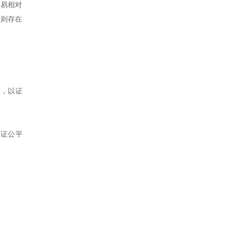
交易相对
，则存在
等，以证
保证公平