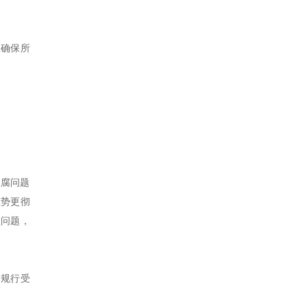
应确保所
反腐问题
态势更彻
败问题，
违规行受