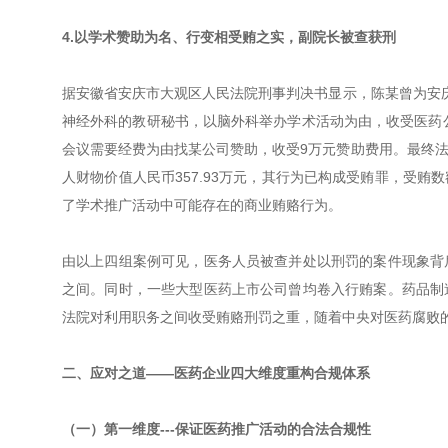
4.以学术赞助为名、行变相受贿之实，副院长被查获刑
据安徽省安庆市大观区人民法院刑事判决书显示，陈某曾为安庆某
神经外科的教研秘书，以脑外科举办学术活动为由，收受医药公司
会议需要经费为由找某公司赞助，收受9万元赞助费用。最终
人财物价值人民币357.93万元，其行为已构成受贿罪，受
了学术推广活动中可能存在的商业贿赂行为。
由以上四组案例可见，医务人员被查并处以刑罚的案件现象背
之间。同时，一些大型医药上市公司曾均卷入行贿案。药品制
法院对利用职务之间收受贿赂刑罚之重，随着中央对医药腐败
二、应对之道——医药企业四大维度重构合规体系
（一）第一维度---保证医药推广活动的合法合规性