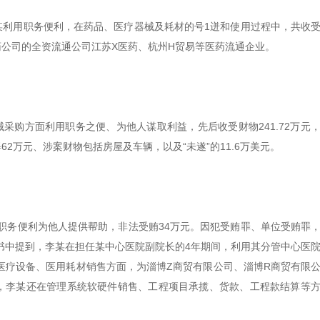
雷某某利用职务便利，在药品、医疗器械及耗材的号1迸和使用过程中，共收
药公司的全资流通公司江苏X医药、杭州H贸易等医药流通企业。
器械采购方面利用职务之便、为他人谋取利益，先后收受财物241.72万元
2万元、涉案财物包括房屋及车辆，以及“未遂”的11.6万美元。
利用职务便利为他人提供帮助，非法受贿34万元。因犯受贿罪、单位受贿罪
书中提到，李某在担任某中心医院副院长的4年期间，利用其分管中心医
医疗设备、医用耗材销售方面，为淄博Z商贸有限公司、淄博R商贸有限
，李某还在管理系统软硬件销售、工程项目承揽、货款、工程款结算等