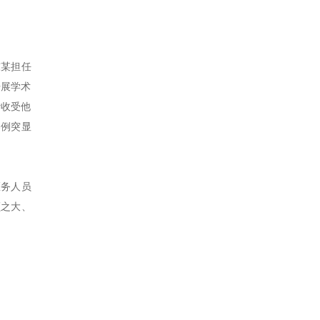
陈某担任
开展学术
计收受他
案例突显
医务人员
额之大、