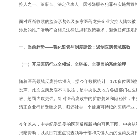
控人之一、董事长、法定代表人，因涉嫌职务犯罪被实施留置
面对逐渐收紧的监管形势以及多家医药龙头企业实控人陆续被
涉及的推广活动符合相关法律法规和政策要求，避免任何违规
一、当前趋势——强化监管与制度建设：遏制医药领域腐败
（一）开展医药行业全领域、全链条、全覆盖的系统治理
随着医药领域反腐持续深入，据今年数据统计，170多位医院
发声。此次医药反腐不同以往，是中央以及地方各级部门在医
底、惩罚力度更强。针对医药腐败中的扩散蔓延和隐秘性，中
清正企业行贿受贿之风，归还社会一个健康可持续的医药行业
今年以来，中央纪委监委的医药反腐新动向可见下图。中央从
捐赠资助，以及目前重点彻查领导干部和关键人员的医药反腐