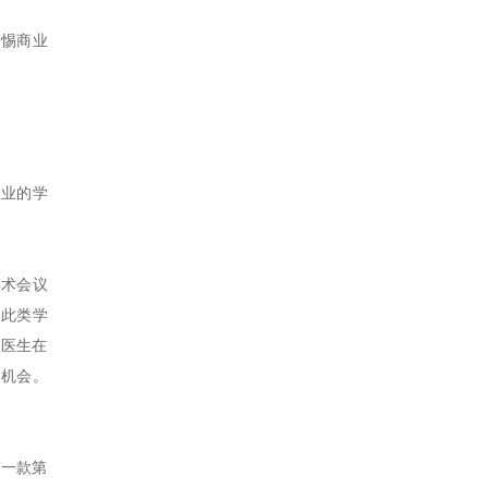
警惕商业
企业的学
学术会议
，此类学
望医生在
易机会。
第一款第