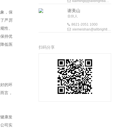
kaimingq@allbrightlaw.com
谢美山
现象，保
合伙人
行了严厉
8621-2051 1000
合规性、
xiemeishan@allbrightlaw.com
中保持优
和降低医
扫码分享
良好的环
业而言，
W健康发
，公司实