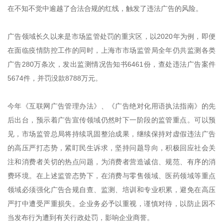
在不知不觉中逾越了合法合规的红线，触发了违法广告的风险。
广告领域长久以来是市场监管处罚的重灾区，以2020年为例，即便
在面临疫情防控工作的同时，上海市市场监管局全年仍共监测各类
广告280万条次，发出监测情况告知书6461份，查处违法广告案件
5674件，并罚没款8788万元。
今年《互联网广告管理办法》、《广告绝对化用语执法指南》的先
后出台，预示着广告宣传领域仍然时下一阶段的监管重点。可以预
见，市场监管总局将持续巩固整治成果，继续保持对虚假违法广告
的高压严打态势，紧盯民生诉求，坚持问题导向，积极回应社会关
注和消费者关切的热点问题，为消费者营造诚信、规范、有序的消
费环境。在上述监管态势下，在消费与零售领域、医药领域等重点
领域必须强化广告合规自查、监测、培训和专业积累，避免在高压
严打中遭受严重损失。企业务必予以重视，谨慎对待，以防止因不
当发布行为遭到有关行政处罚，影响企业商誉。