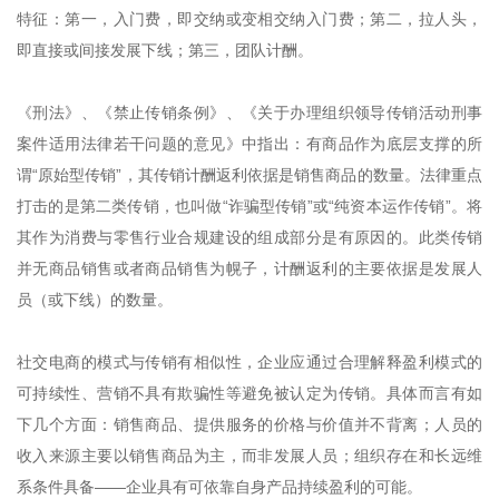
特征：第一，入门费，即交纳或变相交纳入门费；第二，拉人头，
即直接或间接发展下线；第三，团队计酬。
《刑法》、《禁止传销条例》、《关于办理组织领导传销活动刑事
案件适用法律若干问题的意见》中指出：有商品作为底层支撑的所
谓“原始型传销”，其传销计酬返利依据是销售商品的数量。法律重点
打击的是第二类传销，也叫做“诈骗型传销”或“纯资本运作传销”。将
其作为消费与零售行业合规建设的组成部分是有原因的。此类传销
并无商品销售或者商品销售为幌子，计酬返利的主要依据是发展人
员（或下线）的数量。
社交电商的模式与传销有相似性，企业应通过合理解释盈利模式的
可持续性、营销不具有欺骗性等避免被认定为传销。具体而言有如
下几个方面：销售商品、提供服务的价格与价值并不背离；人员的
收入来源主要以销售商品为主，而非发展人员；组织存在和长远维
系条件具备——企业具有可依靠自身产品持续盈利的可能。