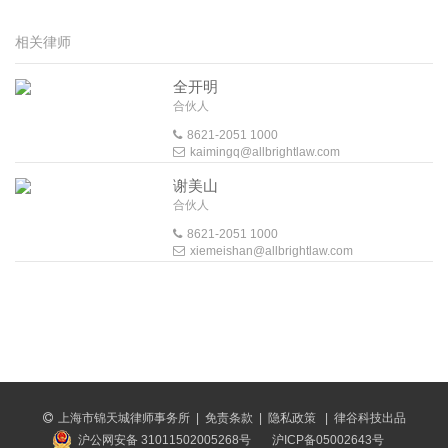
相关律师
全开明
合伙人
8621-2051 1000
kaimingq@allbrightlaw.com
谢美山
合伙人
8621-2051 1000
xiemeishan@allbrightlaw.com
上海市锦天城律师事务所
|
免责条款
|
隐私政策
|
律谷科技出品
沪公网安备 31011502005268号
沪ICP备05002643号