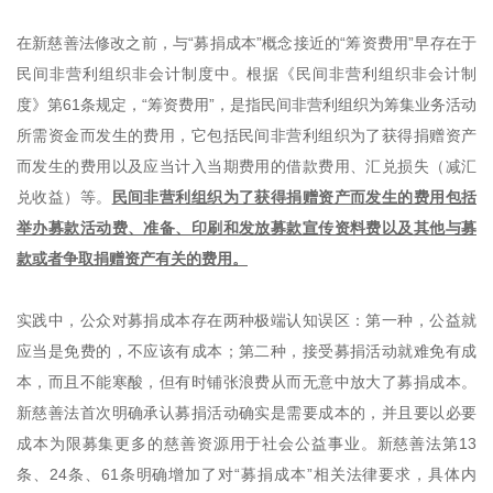
在新慈善法修改之前，与“募捐成本”概念接近的“筹资费用”早存在于
民间非营利组织非会计制度中。根据《民间非营利组织非会计制
度》第61条规定，“筹资费用”，是指民间非营利组织为筹集业务活动
所需资金而发生的费用，它包括民间非营利组织为了获得捐赠资产
而发生的费用以及应当计入当期费用的借款费用、汇兑损失（减汇
兑收益）等。
民间非营利组织为了获得捐赠资产而发生的费用包括
举办募款活动费、准备、印刷和发放募款宣传资料费以及其他与募
款或者争取捐赠资产有关的费用。
实践中，公众对募捐成本存在两种极端认知误区：第一种，公益就
应当是免费的，不应该有成本；第二种，接受募捐活动就难免有成
本，而且不能寒酸，但有时铺张浪费从而无意中放大了募捐成本。
新慈善法首次明确承认募捐活动确实是需要成本的，并且要以必要
成本为限募集更多的慈善资源用于社会公益事业。新慈善法第13
条、24条、61条明确增加了对“募捐成本”相关法律要求，具体内