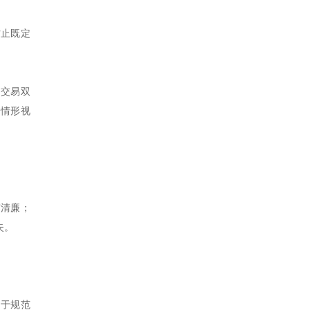
防止既定
即交易双
的情形视
守清廉；
失。
力于规范