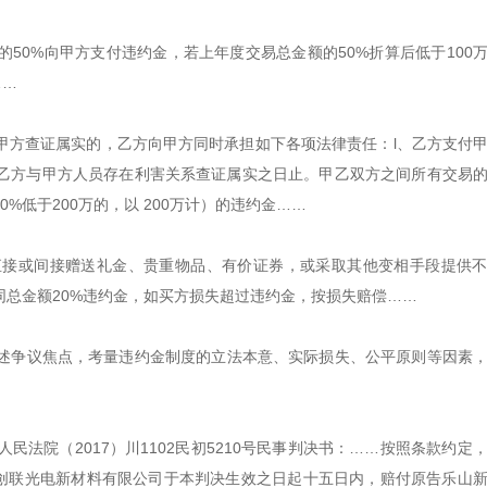
50%向甲方支付违约金，若上年度交易总金额的50%折算后低于100
……
甲方查证属实的，乙方向甲方同时承担如下各项法律责任：l、乙方支付
对乙方与甲方人员存在利害关系查证属实之日止。甲乙双方之间所有交易
低于200万的，以 200万计）的违约金……
直接或间接赠送礼金、贵重物品、有价证券，或采取其他变相手段提供
总金额20%违约金，如买方损失超过违约金，按损失赔偿……
述争议焦点，考量违约金制度的立法本意、实际损失、公平原则等因素
法院（2017）川1102民初5210号民事判决书：……按照条款约定
被告西安创联光电新材料有限公司于本判决生效之日起十五日内，赔付原告乐山