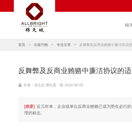
锦
首页
>
出版刊物
>
专业文章
>
反舞弊及反商业贿赂中廉洁协议
反舞弊及反商业贿赂中廉洁协议的适
作者：贺志忠 濮礼雯
2024-06-05
[摘要]
近几年来，企业或单位反商业贿赂已成为势在必行的
理的标志。