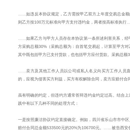
……如违反本协议规定，乙方需按甲乙双方上年度交易总金额的
则乙方按100万元标准向甲方支付违约金，两者按高标准执行
……如果乙方与甲方人员存在本协议第一条所述利害关系，经
方采购总额30%（采购总额为：自首笔交易起，计算至甲方
其中既包括甲方已支付货款，也包括甲方应付货款。采购总额30%
……卖方及其他工作人员以公司或私人名义向买方工作人员
的，应视为侵害买方利益，买方有权解除合同，卖方应赔付合同
虽有明确的约定，但违约方通常答辩违约金约定过高。结合上
践中有以下几种不同的处理方式：
一是按照廉洁协议约定直接确定。例如，四川省乐山市市中区人民
赔付合同总金额533500元的20%为106700元。……