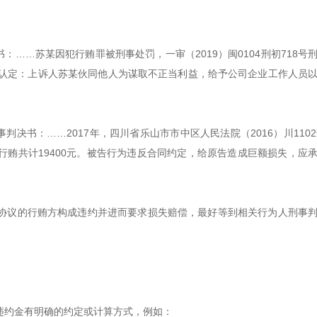
决书：……苏某因犯行贿罪被刑事处罚，一审（2019）闽0104刑初718号
决书认定：上诉人苏某伙同他人为谋取不正当利益，给予公司企业工作人员
事判决书：……2017年，四川省乐山市市中区人民法院（2016）川1102
贿共计19400元。被告行为违反合同约定，给原告造成巨额损失，应
协议的行贿方构成违约并进而要求损失赔偿，最好等到相关行为人刑事
违约金有明确的约定或计算方式，例如：