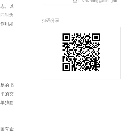
hezhizhong@allbrightlaw.com
标志。以
，同时为
扫码分享
及作用如
交易的书
公平的交
或单独签
于国有企