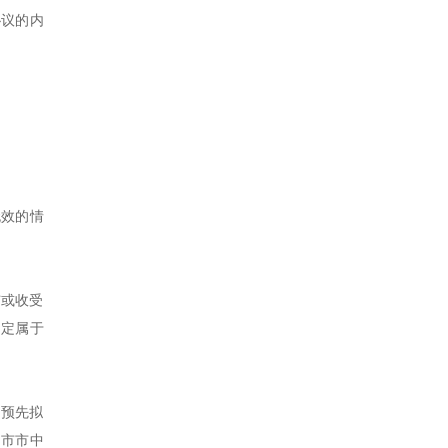
协议的内
无效的情
贿或收受
约定属于
而预先拟
山市市中