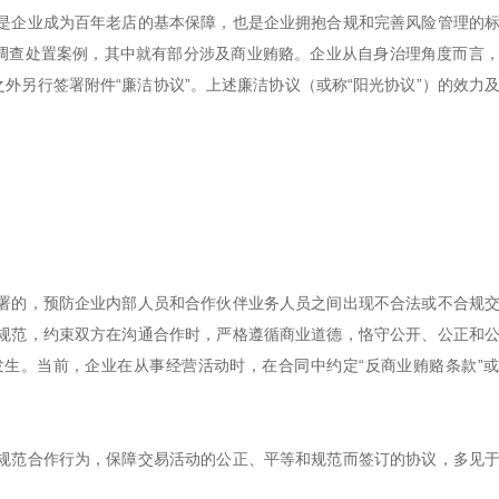
是企业成为百年老店的基本保障，也是企业拥抱合规和完善风险管理的
弊调查处置案例，其中就有部分涉及商业贿赂。企业从自身治理角度而言
外另行签署附件“廉洁协议”。上述廉洁协议（或称“阳光协议”）的效力
署的，预防企业内部人员和合作伙伴业务人员之间出现不合法或不合规
规范，约束双方在沟通合作时，严格遵循商业道德，恪守公开、公正和
生。当前，企业在从事经营活动时，在合同中约定“反商业贿赂条款”
规范合作行为，保障交易活动的公正、平等和规范而签订的协议，多见