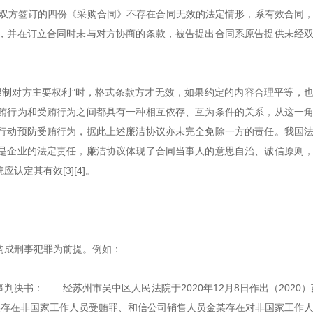
为“……双方签订的四份《采购合同》不存在合同无效的法定情形，系有效合同
，并在订立合同时未与对方协商的条款，被告提出合同系原告提供未经
限制对方主要权利”时，格式条款方才无效，如果约定的内容合理平等，
贿行为和受贿行为之间都具有一种相互依存、互为条件的关系，从这一
行动预防受贿行为，据此上述廉洁协议亦未完全免除一方的责任。我国
是企业的法定责任，廉洁协议体现了合同当事人的意思自治、诚信原则
定其有效[3][4]。
构成刑事犯罪为前提。例如：
事判决书：……经苏州市吴中区人民法院于2020年12月8日作出（2020）苏
朱某存在非国家工作人员受贿罪、和信公司销售人员金某存在对非国家工作