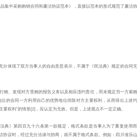
《药品集中采购购销合同和廉洁协议范本》，直接以范本的形式规范了廉洁
充分体现了双方当事人的自由意思表示，不属于《民法典》规定的合同
得行贿、发现对方受贿的报告义务以及相应违约责任，而未规定另一方索
地位的合同一方利用自己的优势地位排除对方主要权利，从而得出上述
要权利”的情形[2]，应认定为无效。但是，上述观点不一定正确。
民法典》第四百九十六条第一款规定，格式条款是当事人为了重复使用
洁协议时，经过充分洽谈与协商，就不属于格式条款。例如：四川省乐