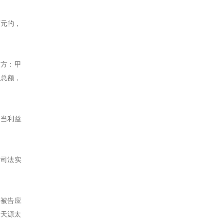
万元的，
甲方：甲
的总额，
不当利益
，司法实
，被告应
新天源太