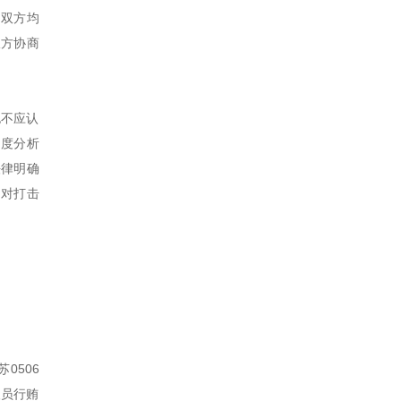
，双方均
双方协商
也不应认
角度分析
法律明确
，对打击
0506
人员行贿