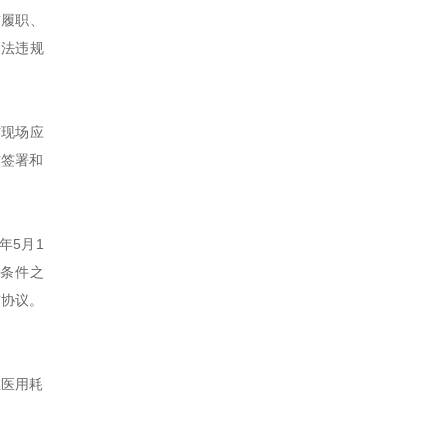
洁履职、
违法违规
作现场应
方签署和
年5月1
条件之
洁协议。
在医用耗