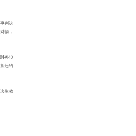
刑事判决
以财物，
刑初40
承担违约
判决生效