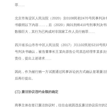
罪……
北京市海淀区人民法院（2020）京0108民初2470号民事判
书载明以下内容……，后（2020）闽01刑终410号刑事判
数额巨大，其行为已构成对非国家工作人员行贿罪……
四川省乐山市市中区人民法院（2017）川1102民初5210号民
号判决书确认，被告董事长王某向原告公司原总经理李某多次行
责任，提出上述请求……
因此，作为被行贿一方试图通过民事诉讼的方式确认签署廉洁
后再行提出。
(三) 廉洁协议违约金额的确定
商事主体在签订廉洁协议时，往往会就因违反廉洁协议应付的