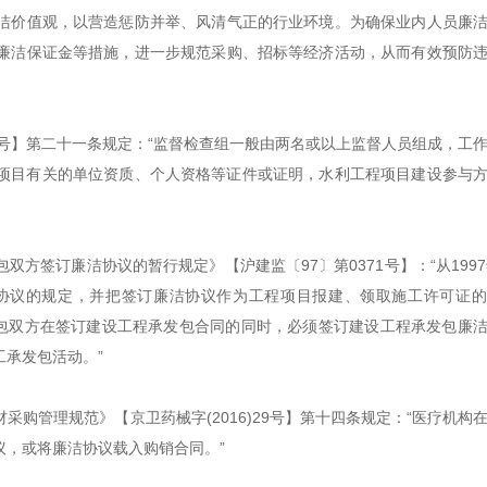
洁价值观，以营造惩防并举、风清气正的行业环境。为确保业内人员廉
廉洁保证金等措施，进一步规范采购、招标等经济活动，从而有效预防
418号】第二十一条规定：“监督检查组一般由两名或以上监督人员组成，工
项目有关的单位资质、个人资格等证件或证明，水利工程项目建设参与
方签订廉洁协议的暂行规定》【沪建监〔97〕第0371号】：“从1997
协议的规定，并把签订廉洁协议作为工程项目报建、领取施工许可证的
发包双方在签订建设工程承发包合同的同时，必须签订建设工程承发包廉
承发包活动。”
购管理规范》【京卫药械字(2016)29号】第十四条规定：“医疗机构
议，或将廉洁协议载入购销合同。”