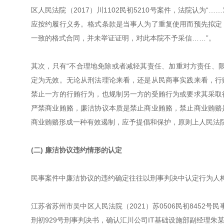
区人民法院（2017）川1102民初5210号案件，法院认
应按约履行义务。格式条款是当事人为了重复使用而预先拟定
一致的格式合同，并未举证证明，对此本院不予采信……”。
其次，只有“不合理地免除或者减轻其责任、加重对方责任、
定为无效。无论从刑法理论来看，还是从民商事实践来看，行
禁止一方的行贿行为，也规制另一方的受贿行为或要求其采取
严禁商业贿赂，廉洁协议本质是禁止商业贿赂，禁止商业贿赂
商业贿赂形成一种有效遏制，应予提倡和保护，原则上人民法院应认
(二) 廉洁协议违约情形的认定
民事案件中廉洁协议的违约确定往往以刑事判决中认定行为人
江苏省苏州市吴中区人民法院（2021）苏0506民初8452号民
刑初929号刑事判决书，确认汇川公司IT基础设施部副经理