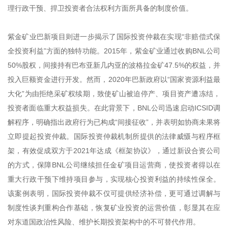
理行政干预、捍卫投资者合法权利方面所具备的制度价值。
紫金矿业巴新项目则进一步揭示了国际投资仲裁在实现“非赔偿式保
全投资利益”方面的独特功能。2015年，紫金矿业通过收购BNL公司
50%股权，间接持有巴布亚新几内亚的波格拉金矿47.5%的权益，并
投入巨额资金进行开发。然而，2020年巴新政府以“国家资源利益最
大化”为由拒绝采矿权续期，致使矿山被迫停产、项目资产遭冻结，
投资者面临重大权益损失。在此背景下，BNL公司迅速启动ICSID调
解程序，明确指出政府行为已构成“间接征收”，并表明如协商未果将
立即提起投资仲裁。国际投资仲裁机制所提供的法律威慑与程序框
架，有效促成双方于2021年达成《框架协议》，通过新设合资公司
的方式，保障BNL公司继续担任金矿项目运营商，使投资者得以在
重大行政干预下维持项目参与，实现核心投资利益的持续性保全。
该案例表明，国际投资仲裁不仅可提供经济补偿，更可通过调解与
制度性谈判重构合作基础，恢复矿业投资的运营价值，彰显其在应
对东道国政治性风险、维护长期投资架构中的不可替代作用。