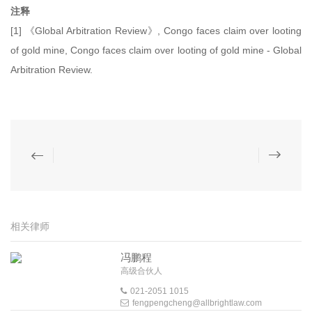
注释
[1] 《Global Arbitration Review》, Congo faces claim over looting
of gold mine, Congo faces claim over looting of gold mine - Global
Arbitration Review.
相关律师
冯鹏程
高级合伙人
021-2051 1015
fengpengcheng@allbrightlaw.com