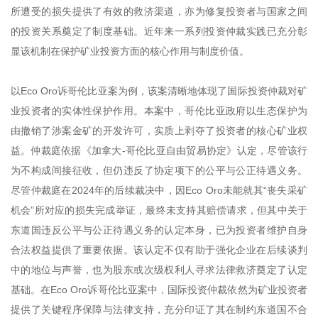
所遭受的损失提供了有效的救济渠道，亦为修复投资者与国家之间
的投资关系奠定了制度基础。近年来一系列投资仲裁实践已充分彰
显该机制在保护矿业投资方面的核心作用与制度价值。
以Eco Oro诉哥伦比亚案为例，该案清晰地体现了国际投资仲裁对矿
业投资者的实体性保护作用。本案中，哥伦比亚政府以生态保护为
由撤销了涉案金矿的开发许可，实质上剥夺了投资者的核心矿业权
益。仲裁庭依据《加拿大-哥伦比亚自由贸易协定》认定，尽管该行
为不构成间接征收，但仍违反了协定项下的公平与公正待遇义务。
尽管仲裁庭在2024年的后续裁决中，因Eco Oro未能就其“丧失采矿
机会”所对应的损失完成举证，最终未支持其赔偿请求，但其中关于
东道国违反公平与公正待遇义务的认定本身，已为投资者维护自身
合法权益提供了重要依据。该认定不仅有助于强化企业在后续谈判
中的地位与声誉，也为股东或次级权利人寻求法律救济奠定了认定
基础。在Eco Oro诉哥伦比亚案中，国际投资仲裁依然为矿业投资者
提供了关键程序保障与法律支持，充分印证了其在制约东道国不合