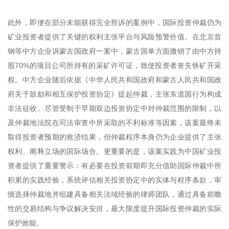
此外，即便在部分未能获得完全胜诉的案例中，国际投资仲裁仍为
矿业投资者提供了关键的权利主张平台与风险预警价值。在北京首
钢等中方企业诉蒙古国政府一案中，蒙古国单方面撤销了由中方持
股70%的项目公司所持有的采矿许可证，致使投资者丧失铁矿开采
权。中方企业随后依据《中华人民共和国政府和蒙古人民共和国政
府关于鼓励和相互保护投资协定》提起仲裁，主张东道国行为构成
非法征收。尽管受制于早期双边投资协定中对仲裁范围的限制，以
及仲裁地法院在司法审查中所采取的不利标准等因素，该案最终未
取得投资者预期的救济结果，但仲裁程序本身仍为企业提供了主张
权利、阐释立场的国际场合。更重要的是，该案实践为中国矿业投
资者提供了重要警示：有必要在投资前期即充分借助国际仲裁中所
积累的实践经验，系统评估相关投资协定中的实体与程序条款，审
慎选择仲裁地并组建具备相关法域经验的律师团队，通过具备前瞻
性的交易结构与争议解决安排，最大限度提升国际投资仲裁的实际
保护效能。