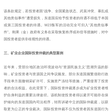
该条款规定，若投资者因“战争、全国紧急状态、武装冲突、暴乱或
其他类似事件”遭受损失，东道国应给予投资者的待遇不得低于本国
或第三国投资者的待遇。M23叛军的活动完全可归入“其他类似事
件”。刚果（金）政府有义务在采取恢复秩序或补偿等措施时，对中
国投资者提供非歧视性的待遇。
三、矿业企业国际投资仲裁的典型案例
近年来，受部分地区政治环境波动与“资源民族主义”思潮升温的影
响，矿业投资者与资源国之间争议频发。部分东道国频繁借助行政
手段单方面撤销采矿许可、实施资产冻结等措施，严重侵害了投资
者的合法权益。在此背景下，国际投资仲裁逐步成为矿业投资者维
护自身利益的重要法律途径。该机制使投资者得以避开可能存在保
护倾向的东道国国内司法程序，转而诉诸中立的国际仲裁庭，以获
取更为公正的专业裁决。国际投资仲裁不仅为投资者因东道国行为