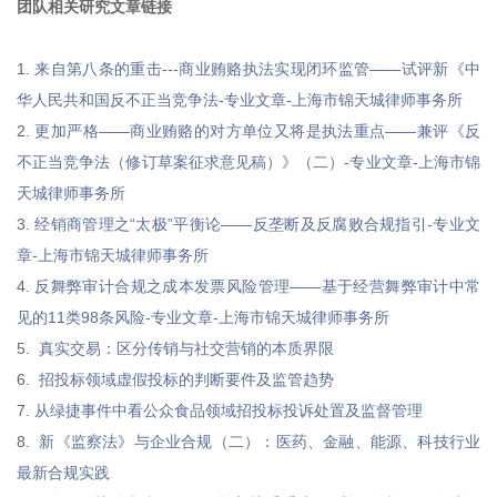
团队相关研究文章链接
1.
来自第八条的重击---商业贿赂执法实现闭环监管——试评新《中
华人民共和国反不正当竞争法-专业文章-上海市锦天城律师事务所
2.
更加严格——商业贿赂的对方单位又将是执法重点——兼评《反
不正当竞争法（修订草案征求意见稿）》（二）-专业文章-上海市锦
天城律师事务所
3.
经销商管理之“太极”平衡论——反垄断及反腐败合规指引-专业文
章-上海市锦天城律师事务所
4.
反舞弊审计合规之成本发票风险管理——基于经营舞弊审计中常
见的11类98条风险-专业文章-上海市锦天城律师事务所
5.
真实交易：区分传销与社交营销的本质界限
6.
招投标领域虚假投标的判断要件及监管趋势
7.
从绿捷事件中看公众食品领域招投标投诉处置及监督管理
8.
新《监察法》与企业合规（二）：医药、金融、能源、科技行业
最新合规实践