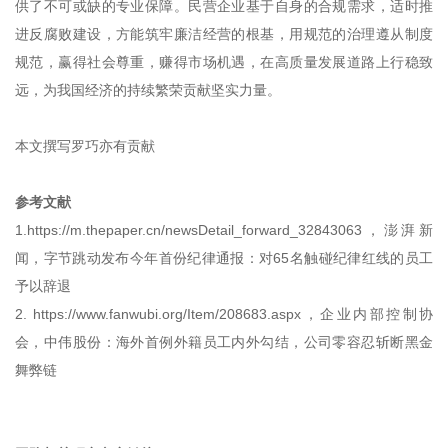
供了不可或缺的专业保障。民营企业基于自身的合规需求，适时推
进反腐败建设，方能筑牢廉洁经营的根基，用规范的治理遵从制度
规范，赢得社会尊重，赚得市场机遇，在高质量发展道路上行稳致
远，为我国经济的持续繁荣贡献坚实力量。
本文撰写罗巧亦有贡献
参考文献
1.https://m.thepaper.cn/newsDetail_forward_32843063，澎湃新
闻，字节跳动发布今年首份纪律通报：对65名触碰纪律红线的员工
予以辞退
2. https://www.fanwubi.org/Item/208683.aspx，企业内部控制协
会，中伟股份：海外首例外籍员工内外勾结，公司零容忍斩断黑金
舞弊链