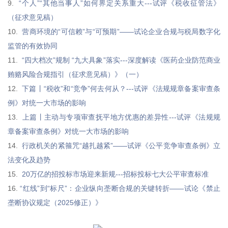
9.
“个人”“其他当事人”如何界定关系重大---试评《税收征管法》
（征求意见稿）
10.
营商环境的“可信赖”与“可预期”——试论企业合规与税局数字化
监管的有效协同
11.
“四大档次”规制 “九大具象”落实---深度解读《医药企业防范商业
贿赂风险合规指引（征求意见稿）》（一）
12.
下篇丨“税收”和“竞争”何去何从？---试评《法规规章备案审查条
例》对统一大市场的影响
13.
上篇丨主动与专项审查抚平地方优惠的差异性---试评《法规规
章备案审查条例》对统一大市场的影响
14.
行政机关的紧箍咒“越扎越紧”——试评《公平竞争审查条例》立
法变化及趋势
15.
20万亿的招投标市场迎来新规---招标投标七大公平审查标准
16.
“红线”到“标尺”：企业纵向垄断合规的关键转折——试论《禁止
垄断协议规定（2025修正）》