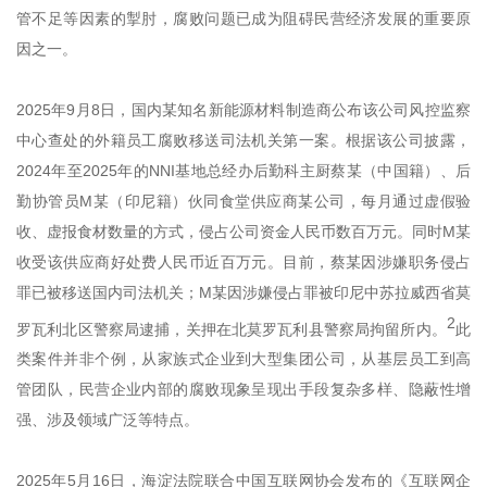
管不足等因素的掣肘，腐败问题已成为阻碍民营经济发展的重要原
因之一。
2025年9月8日，国内某知名新能源材料制造商公布该公司风控监察
中心查处的外籍员工腐败移送司法机关第一案。根据该公司披露，
2024年至2025年的NNI基地总经办后勤科主厨蔡某（中国籍）、后
勤协管员M某（印尼籍）伙同食堂供应商某公司，每月通过虚假验
收、虚报食材数量的方式，侵占公司资金人民币数百万元。同时M某
收受该供应商好处费人民币近百万元。目前，蔡某因涉嫌职务侵占
罪已被移送国内司法机关；M某因涉嫌侵占罪被印尼中苏拉威西省莫
2
罗瓦利北区警察局逮捕，关押在北莫罗瓦利县警察局拘留所内。
此
类案件并非个例，从家族式企业到大型集团公司，从基层员工到高
管团队，民营企业内部的腐败现象呈现出手段复杂多样、隐蔽性增
强、涉及领域广泛等特点。
2025年5月16日，海淀法院联合中国互联网协会发布的《互联网企