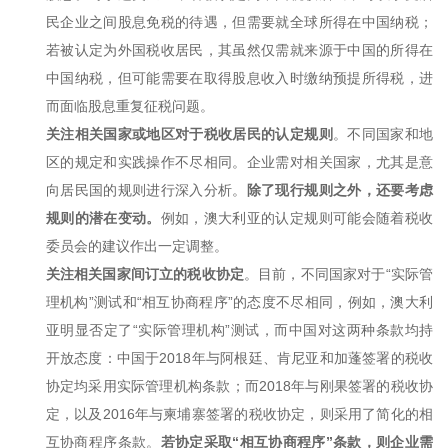
民企业之间股息免税的待遇，但需要就全球所得在中国纳税；
若被认定为外国税收居民，其虽然仅需就来源于中国的所得在
中国纳税，但可能需要在取得股息收入时缴纳预提所得税，进
而面临股息重复征税问题。
关注相关国家或地区对于税收居民的认定规则
。不同国家和地
区的规定和实践操作不尽相同。企业需对相关国家，尤其是意
向居民国的规则进行深入分析。
除了现行规则之外，还要考虑
规则的潜在变动。
例如，澳大利亚的认定规则可能会随着税收
委员会的建议作出一定调整。
关注相关国家间订立的税收协定
。目前，不同国家对于“实际管
理机构”测试和“相互协商程序”的态度不尽相同，例如，澳大利
亚明显否定了“实际管理机构”测试，而中国对这两种条款均持
开放态度：中国于2018年与阿根廷、肯尼亚和加蓬签署的税收
协定均采用实际管理机构条款；而2018年与刚果签署的税收协
定，以及2016年与柬埔寨签署的税收协定，则采用了简化的相
互协商程序条款。
若协定采取“相互协商程序”条款，则企业需