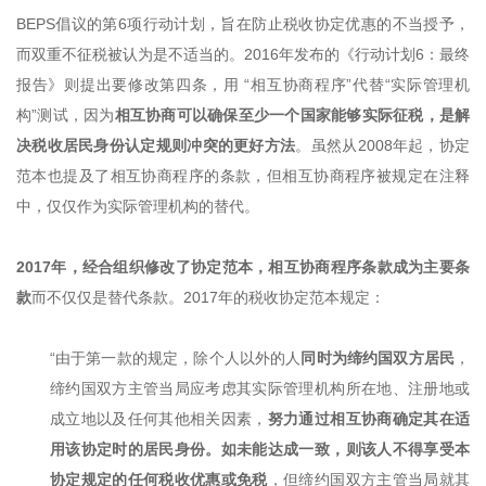
BEPS倡议的第6项行动计划，旨在防止税收协定优惠的不当授予，
而双重不征税被认为是不适当的。2016年发布的《行动计划6：最终
报告》则提出要修改第四条，用 “相互协商程序”代替“实际管理机
构”测试，因为
相互协商可以确保至少一个国家能够实际征税，是解
决税收居民身份认定规则冲突的更好方法
。虽然从2008年起，协定
范本也提及了相互协商程序的条款，但相互协商程序被规定在注释
中，仅仅作为实际管理机构的替代。
2017年，经合组织修改了协定范本，相互协商程序条款成为主要条
款
而不仅仅是替代条款。2017年的税收协定范本规定：
“由于第一款的规定，除个人以外的人
同时为缔约国双方居民
，
缔约国双方主管当局应考虑其实际管理机构所在地、注册地或
成立地以及任何其他相关因素，
努力通过相互协商确定其在适
用该协定时的居民身份。如未能达成一致，则该人不得享受本
协定规定的任何税收优惠或免税
，但缔约国双方主管当局就其