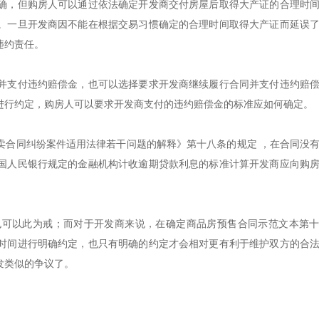
确，但购房人可以通过依法确定开发商交付房屋后取得大产证的合理时
。一旦开发商因不能在根据交易习惯确定的合理时间取得大产证而延误
违约责任。
并支付违约赔偿金，也可以选择要求开发商继续履行合同并支付违约赔
进行约定，购房人可以要求开发商支付的违约赔偿金的标准应如何确定。
卖合同纠纷案件适用法律若干问题的解释》第十八条的规定 ，在合同没
国人民银行规定的金融机构计收逾期贷款利息的标准计算开发商应向购
也可以此为戒；而对于开发商来说，在确定商品房预售合同示范文本第
时间进行明确约定，也只有明确的约定才会相对更有利于维护双方的合
发类似的争议了。