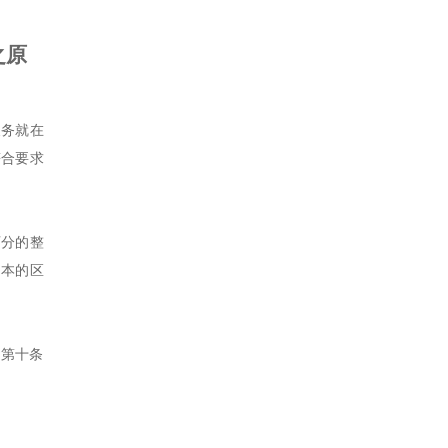
之原
义务就在
符合要求
可分的整
文本的区
的第十条