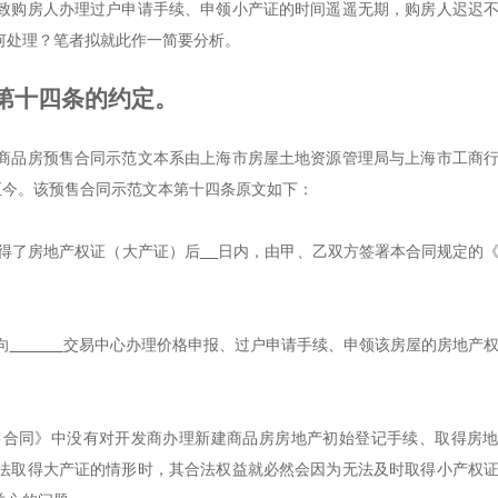
致购房人办理过户申请手续、申领小产证的时间遥遥无期，购房人迟迟
何处理？笔者拟就此作一简要分析。
第十四条的约定。
商品房预售合同示范文本系由上海市房屋土地资源管理局与上海市工商
用至今。该预售合同示范文本第十四条原文如下：
取得了房地产权证（大产证）后
日内，由甲、乙双方签署本合同规定的
。
向
交易中心办理价格申报、过户申请手续、申领该房屋的房地产
售合同》中没有对开发商办理新建商品房房地产初始登记手续、取得房
法取得大产证的情形时，其合法权益就必然会因为无法及时取得小产权