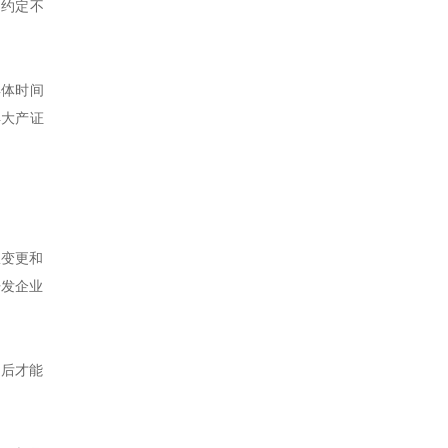
间约定不
具体时间
得大产证
权变更和
开发企业
之后才能