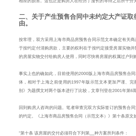
相应的损害。这也正是购房人在经历了漫长的等待之后所十分
二、关于产生预售合同中未约定大产证取
由。
按常理，双方采用上海市商品房预售合同示范文本确定有关商
于按约定付清购房款，主要的权利在于按约定接受房屋实物并
的房屋实物交付给购房人使用，同时尽快将房屋的权属过户到
事实上也的确如此，目前使用的2000版上海市商品房预售合
体，相对于上海之前使用的1997年版示范文本更加严谨、完善
别》为题撰文对两个版本进行了比较，文章刊登在2001年第
回到购房人咨询的问题。笔者审查完双方实际签订的预售合同
的约定。《上海市商品房预售合同（示范文本）》第十条原文
“第十条 该房屋的交付必须符合下列第
种方案所列条件：