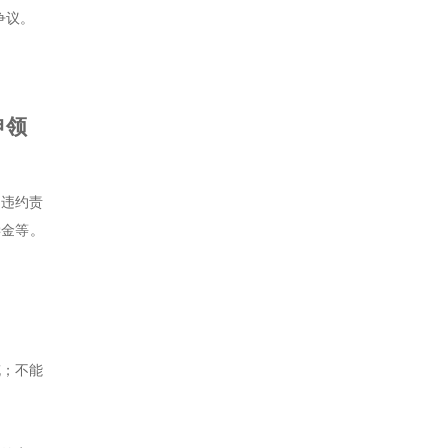
争议。
申领
应违约责
偿金等。
充；不能