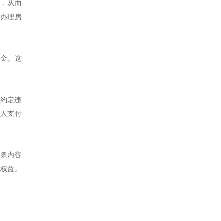
间，从而
了办理房
偿金。这
有约定违
房人支付
十条内容
法权益。