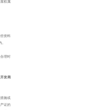
房屋权属
这些资料
内。
个合理时
，开发商
救措施或
大产证的