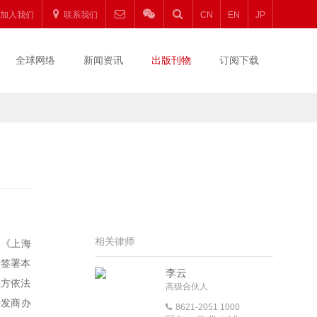
加入我们
联系我们
CN
EN
JP
全球网络
新闻资讯
出版刊物
订阅下载
相关律师
的《上海
方签署本
李云
双方依法
高级合伙人
开发商办
8621-2051 1000