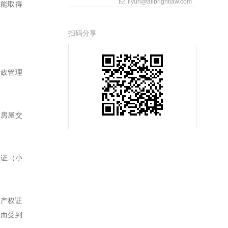
liyun@allbrightlaw.com
不能取得
扫码分享
行政管理
《房屋交
权证（小
地产权证
证而受到