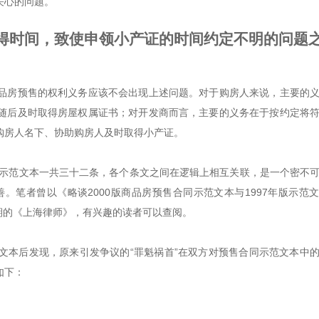
关心的问题。
得时间，致使申领小产证的时间约定不明的问题
品房预售的权利义务应该不会出现上述问题。对于购房人来说，主要的
随后及时取得房屋权属证书；对开发商而言，主要的义务在于按约定将
购房人名下、协助购房人及时取得小产证。
同示范文本一共三十二条，各个条文之间在逻辑上相互关联，是一个密不
。笔者曾以《略谈2000版商品房预售合同示范文本与1997年版示范
6期的《上海律师》，有兴趣的读者可以查阅。
文本后发现，原来引发争议的“罪魁祸首”在双方对预售合同示范文本中
如下：