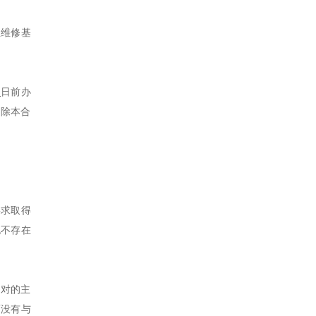
业维修基
日前办
解除本合
要求取得
也不存在
相对的主
面没有与