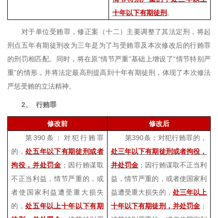
十年以下有期徒刑
。
对于单位受贿罪，修正案（十二）主要调整了其法定刑，将起
刑点五年有期徒刑改为三年是为了与受贿罪及本次修改后的行贿罪
的刑罚相匹配。同时，将在原“情节严重”基础上增设了“情节特别严
重”的情形，并将法定最高刑提高到十年有期徒刑，体现了本次修法
严惩受贿的立法精神。
2、
行贿罪
修改前
修改后
第
390
条：对犯行贿罪
第
390
条：对犯行贿罪的，
的，
处五年以下有期徒刑或者
处三年以下有期徒刑或者拘役，
拘役，并处罚金
；因行贿谋取
并处罚金
；因行贿谋取不正当利
不正当利益，情节严重的，或
益，情节严重的，或者使国家利
者使国家利益遭受重大损失
益遭受重大损失的，
处三年以上
的，
处五年以上十年以下有期
十年以下有期徒刑，并处罚金
；