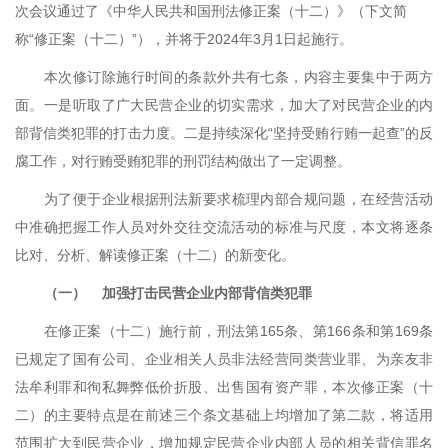
次会议通过了《中华人民共和国刑法修正案（十二）》（下文简
称“修正案（十二）”），并将于
2024
年
3
月
1
日起施行。
本次修订除施行时间的条款外共有七条，内容主要集中于两方
面。一是听取了广大民营企业的切实需求，加大了对民营企业的内
部背信类犯罪的打击力度。二是持续深化“坚持受贿行贿一起查”的反
腐工作，对行贿受贿犯罪的刑罚结构做出了一定调整。
为了便于企业根据刑法新要求梳理内部合规问题，在经营活动
中准确把握工作人员对外交往交流活动的标准与尺度，本文将逐条
比对、分析、解读修正案（十二）的新变化。
（一）
加强打击民营企业内部背信类犯罪
在修正案（十二）施行前，刑法第
165
条、第
166
条和第
169
条
已规定了国有公司、企业相关人员非法经营同类营业罪、为亲友非
法牟利罪和徇私舞弊低价折股、出售国有资产罪，本次修正案（十
二）的主要特点是在前述三个条文基础上均增加了第二款，将适用
范围扩大到民营企业，增加规定民营企业内部人员的相关背信罪名