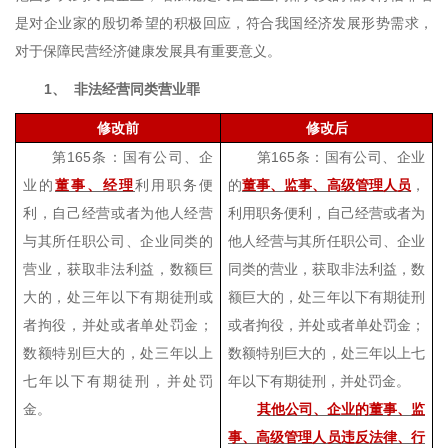
是对企业家的殷切希望的积极回应，符合我国经济发展形势需求，
对于保障民营经济健康发展具有重要意义。
1、
非法经营同类营业罪
修改前
修改后
第
165
条：国有公司、企
第
165
条：国有公司、企业
业的
董事、经理
利用职务便
的
董事、监事、高级管理人员
，
利，自己经营或者为他人经营
利用职务便利，自己经营或者为
与其所任职公司、企业同类的
他人经营与其所任职公司、企业
营业，获取非法利益，数额巨
同类的营业，获取非法利益，数
大的，处三年以下有期徒刑或
额巨大的，处三年以下有期徒刑
者拘役，并处或者单处罚金；
或者拘役，并处或者单处罚金；
数额特别巨大的，处三年以上
数额特别巨大的，处三年以上七
七年以下有期徒刑，并处罚
年以下有期徒刑，并处罚金。
金。
其他公司、企业的董事、监
事、高级管理人员违反法律、行