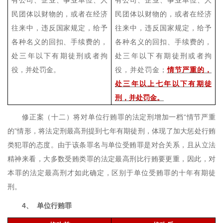
有公司、企业、事业单位、人
有公司、企业、事业单位、人
民团体以财物的，或者在经济
民团体以财物的，或者在经济
往来中，违反国家规定，给予
往来中，违反国家规定，给予
各种名义的回扣、手续费的，
各种名义的回扣、手续费的，
处三年以下有期徒刑或者拘
处三年以下有期徒刑或者拘
役，并处罚金。
役，并处罚金；
情节严重的，
处三年以上七年以下有期徒
刑，并处罚金。
修正案（十二）将对单位行贿罪的法定刑增加一档“情节严重
的”情形，将法定刑最高刑提到七年有期徒刑，体现了加大惩处行贿
类犯罪的态度。由于该条罪名与单位受贿罪是对合关系，且从立法
精神来看，大多数受贿类罪的法定最高刑比行贿要更重，因此，对
本罪的法定最高刑才如此确定，区别于单位受贿罪的十年有期徒
刑。
4、
单位行贿罪