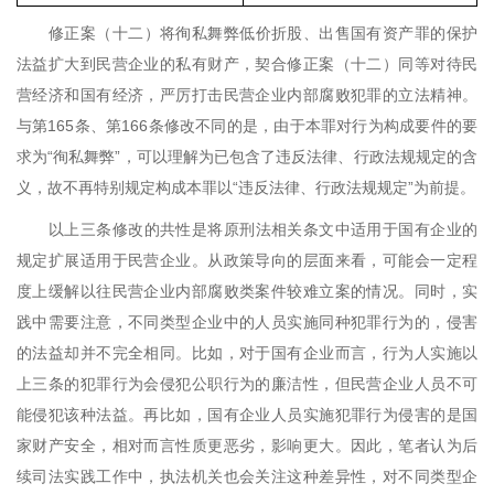
修正案（十二）将徇私舞弊低价折股、出售国有资产罪的保护
法益扩大到民营企业的私有财产，契合修正案（十二）同等对待民
营经济和国有经济，严厉打击民营企业内部腐败犯罪的立法精神。
与第
165
条、第
166
条修改不同的是，由于本罪对行为构成要件的要
求为“徇私舞弊”，可以理解为已包含了违反法律、行政法规规定的含
义，故不再特别规定构成本罪以“违反法律、行政法规规定”为前提。
以上三条修改的共性是将原刑法相关条文中适用于国有企业的
规定扩展适用于民营企业。从政策导向的层面来看，可能会一定程
度上缓解以往民营企业内部腐败类案件较难立案的情况。同时，实
践中需要注意，不同类型企业中的人员实施同种犯罪行为的，侵害
的法益却并不完全相同。比如，对于国有企业而言，行为人实施以
上三条的犯罪行为会侵犯公职行为的廉洁性，但民营企业人员不可
能侵犯该种法益。再比如，国有企业人员实施犯罪行为侵害的是国
家财产安全，相对而言性质更恶劣，影响更大。因此，笔者认为后
续司法实践工作中，执法机关也会关注这种差异性，对不同类型企