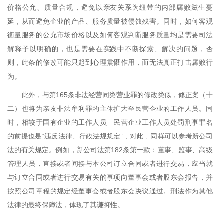
价格公允、质量合规，避免以亲友关系为纽带的内部腐败滋生蔓
延，从而避免企业的产品、服务质量被侵蚀残害。同时，如何客观
衡量服务的公允市场价格以及如何客观判断服务质量均是需要司法
解释予以明确的，也是需要在实践中不断探索、解决的问题，否
则，此条的修改可能只起到心理震慑作用，而无法真正打击腐败行
为。
此外，与第
165
条非法经营同类营业罪的修改类似，修正案（十
二）也将为亲友非法牟利罪的主体扩大至民营企业的工作人员。同
时，相较于国有企业的工作人员，民营企业工作人员处罚刑事罪名
的前提也是“违反法律、行政法规规定”，对此，同样可以参考新公司
法的有关规定。例如，新公司法第
182
条第一款：董事、监事、高级
管理人员，直接或者间接与本公司订立合同或者进行交易，应当就
与订立合同或者进行交易有关的事项向董事会或者股东会报告，并
按照公司章程的规定经董事会或者股东会决议通过。刑法作为其他
法律的最终保障法，体现了其谦抑性。