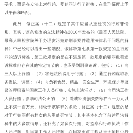
要求，而是在立法上对行贿、受贿罪进行了衔接，在量刑幅度上予
以平衡和匹配。
此外，修正案（十二）规定了其中应当从重处罚的行贿罪情
形。其实，该条修改的立法精神在
2016
年发布的《最高人民法院、
最高人民检察院关于办理贪污贿赂刑事案件适用法律若干问题的解
释》中已经可以看出一些端倪。该解释第七条第一款规定的是行贿
罪的追诉标准，第二款规定的是在不满足第一款规定的犯罪数额追
诉标准但存在其他特定情节的，也应受到刑事追诉，包括：（
1
）向
三人以上行贿；（
2
）将违法所得用于行贿；（
3
）通过行贿谋取职
务提拔、调整；（
4
）向负有食品、药品、安全生产、环境保护等监
督管理职责的国家工作人员行贿，实施非法活动；（
5
）向司法工作
人员行贿，影响司法公正的；（
6
）造成经济损失数额在五十万元以
上不满一百万元。相较于该解释的条款，修正案（十二）规定的是
对于行贿罪所有档次的从重处罚情节，其中基本包含了前述司法解
释中的大多数情形，还补充了如多次行贿、对监察和行政执法工作
人员行贿、对国家工作人员行贿、在国家重点工程及重大项目中行