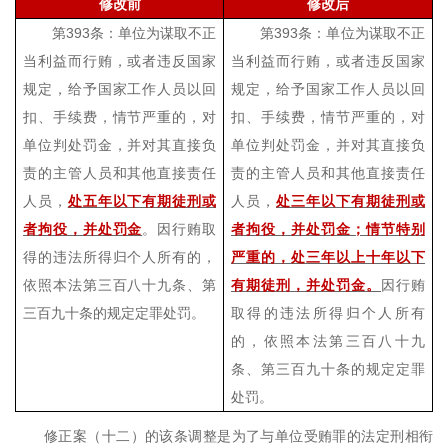
修改前
修改后
第
393
条：单位为谋取不正
第
393
条：单位为谋取不正
当利益而行贿，或者违反国家
当利益而行贿，或者违反国家
规定，给予国家工作人员以回
规定，给予国家工作人员以回
扣、手续费，情节严重的，对
扣、手续费，情节严重的，对
单位判处罚金，并对其直接负
单位判处罚金，并对其直接负
责的主管人员和其他直接责任
责的主管人员和其他直接责任
人员，
处五年以下有期徒刑或
人员，
处三年以下有期徒刑或
者拘役，并处罚金
。因行贿取
者拘役，并处罚金；情节特别
得的违法所得归个人所有的，
严重的，处三年以上十年以下
依照本法第三百八十九条、第
有期徒刑，并处罚金。
因行贿
三百九十条的规定定罪处罚。
取得的违法所得归个人所有
的，依照本法第三百八十九
条、第三百九十条的规定定罪
处罚。
修正案（十二）的该条调整是为了与单位受贿罪的法定刑相衔