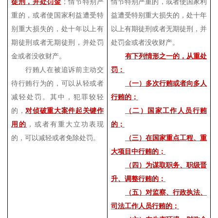
徒刑，并处罚金
；情节特别严
情节特别严重的，或者使国家利
重的，或者使国家利益遭受特
益遭受特别重大损失的，处十年
别重大损失的，处十年以上有
以上有期徒刑或者无期徒刑，并
期徒刑或者无期徒刑，并处罚
处罚金或者没收财产。
金或者没收财产。
有下列情形之一的，从重处
行贿人在被追诉前主动交
罚：
待行贿行为的，可以从轻或者
（一）多次行贿或者向多人
减轻处罚。其中，犯罪较轻
行贿的；
的，
对侦破重大案件起关键作
（二）国家工作人员行贿
用的
，或者有重大立功表现
的；
的，可以减轻或者免除处罚。
（三）在国家重点工程、重
大项目中行贿的；
（四）为谋取职务、职级晋
升、调整行贿的；
（五）对监察、行政执法、
司法工作人员行贿的；