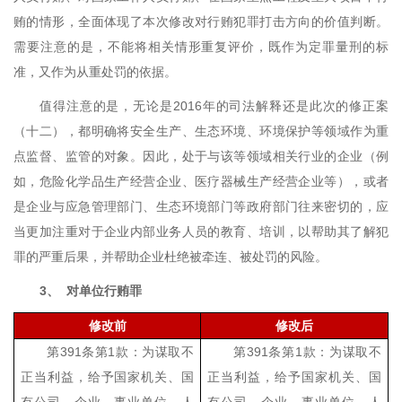
贿的情形，全面体现了本次修改对行贿犯罪打击方向的价值判断。
需要注意的是，不能将相关情形重复评价，既作为定罪量刑的标
准，又作为从重处罚的依据。
值得注意的是，无论是
2016
年的司法解释还是此次的修正案
（十二），都明确将安全生产、生态环境、环境保护等领域作为重
点监督、监管的对象。因此，处于与该等领域相关行业的企业（例
如，危险化学品生产经营企业、医疗器械生产经营企业等），或者
是企业与应急管理部门、生态环境部门等政府部门往来密切的，应
当更加注重对于企业内部业务人员的教育、培训，以帮助其了解犯
罪的严重后果，并帮助企业杜绝被牵连、被处罚的风险。
3、
对单位行贿罪
修改前
修改后
第
391
条第
1
款：为谋取不
第
391
条第
1
款：为谋取不
正当利益，给予国家机关、国
正当利益，给予国家机关、国