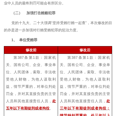
业中人员的最终刑罚可能会有所区分。
（二）
加强打击贿赂犯罪
党的十九大、二十大强调“坚持受贿行贿一起查”，本次修改的目
的亦是进一步加强对行贿受贿犯罪的惩治力度。
1、
单位受贿罪
修改前
修改后
第
387
条第
1
款：国家机
第
387
条第
1
款：国家机
关、国有公司、企业、事业单
关、国有公司、企业、事业单
位、人民团体，索取、非法收
位、人民团体，索取、非法收
受他人财物，为他人谋取利
受他人财物，为他人谋取利
益，情节严重的，对单位判处
益，情节严重的，对单位判处
罚金，并对其直接负责的主管
罚金，并对其直接负责的主管
人员和其他直接责任人员，
处
人员和其他直接责任人员，
处
五年以下有期徒刑或者拘役
。
三年以下有期徒刑或者拘役；
情节特别严重的，处三年以上