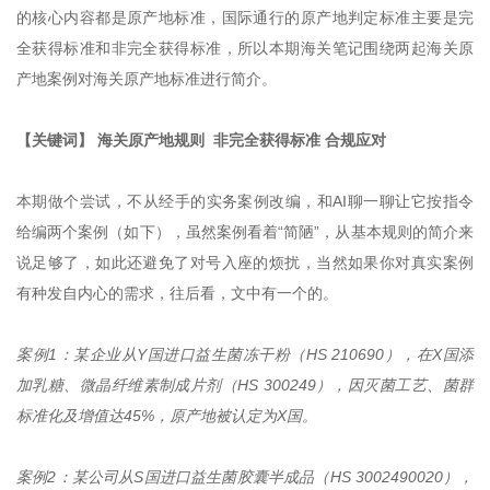
的核心内容都是原产地标准，国际通行的原产地判定标准主要是完
全获得标准和非完全获得标准，所以本期海关笔记围绕两起海关原
产地案例对海关原产地标准进行简介。
【关键词】 海关原产地规则 非完全获得标准 合规应对
本期做个尝试，不从经手的实务案例改编，和AI聊一聊让它按指令
给编两个案例（如下），虽然案例看着“简陋”，从基本规则的简介来
说足够了，如此还避免了对号入座的烦扰，当然如果你对真实案例
有种发自内心的需求，往后看，文中有一个的。
案例1：某企业从Y国进口益生菌冻干粉（HS 210690），在X国添
加乳糖、微晶纤维素制成片剂（HS 300249），因灭菌工艺、菌群
标准化及增值达45%，原产地被认定为X国。
案例2：某公司从S国进口益生菌胶囊半成品（HS 3002490020），