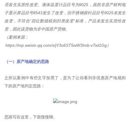
否发生实质性改变。液体温度计品目号为9025，虽然非原产材料电
子显示屏品目号8543发生了改变，但不锈钢探针品目号9025未发生
改变，不符合“四位数级税则归类改变”标准，产品未发生实质性改
变，因此该货物为非中国原产货物。
（案例来源：
https://mp.weixin.qq.com/s/jY3o6ST5wW3Imb-vTwl1Gg）
（一）原产地确定的思路
之所以案例中有些文字加黑了，是为了让你看到非优惠原产地规则
下的原产地判定思路：
思路写在这里，下面慢慢聊。