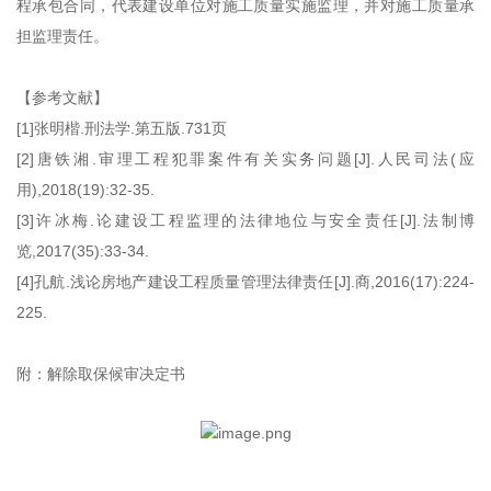
程承包合同，代表建设单位对施工质量实施监理，并对施工质量承
担监理责任。
【参考文献】
[1]张明楷.刑法学.第五版.731页
[2]唐铁湘.审理工程犯罪案件有关实务问题[J].人民司法(应
用),2018(19):32-35.
[3]许冰梅.论建设工程监理的法律地位与安全责任[J].法制博
览,2017(35):33-34.
[4]孔航.浅论房地产建设工程质量管理法律责任[J].商,2016(17):224-
225.
附：解除取保候审决定书