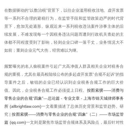
在数据驱动的“以数治税”背景下，以往企业滥用税收洼地、虚开发票
等一系列不合理的避税行为，在监管手段和监管政策趋严的时代背
景下，愈加无处遁形。纵观近来一系列税收违法案件涉事主体的后
续发展，不难发现每一个因税务违法问题而遭到行政机关查处的主
体都不同程度受到了影响，轻则企业口碑一落千丈，业务情况大不
如前；重则企业元气大伤，经营难以为继。
频繁曝光的名人偷税案件引起广大高净值人群及相关企业对税务合
规的重视，尤其在最高检陆续公布的多起虚开发票“合规不起诉”的指
导案件之后，敏锐的企业已经认识到企业税务合规工作的巨大价
值。因此，企业税务合规工作必须提上日程。
按图索骥——消费与
零售企业的合规“四象”---总论篇 - 专业文章 - 上海市锦天城律师事务
所 (allbrightlaw.com)
一文着重描述了总体历史背景和监管趋势。研
究 |
按图索骥——消费与零售企业的合规“四象”（二）——市场监管
篇 (qq.com)
一文则是聚焦市场监管合规体系及风险点，最后针对性