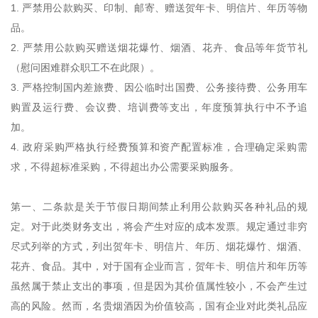
1. 严禁用公款购买、印制、邮寄、赠送贺年卡、明信片、年历等物
品。
2. 严禁用公款购买赠送烟花爆竹、烟酒、花卉、食品等年货节礼
（慰问困难群众职工不在此限）。
3. 严格控制国内差旅费、因公临时出国费、公务接待费、公务用车
购置及运行费、会议费、培训费等支出，年度预算执行中不予追
加。
4. 政府采购严格执行经费预算和资产配置标准，合理确定采购需
求，不得超标准采购，不得超出办公需要采购服务。
第一、二条款是关于节假日期间禁止利用公款购买各种礼品的规
定。对于此类财务支出，将会产生对应的成本发票。规定通过非穷
尽式列举的方式，列出贺年卡、明信片、年历、烟花爆竹、烟酒、
花卉、食品。其中，对于国有企业而言，贺年卡、明信片和年历等
虽然属于禁止支出的事项，但是因为其价值属性较小，不会产生过
高的风险。然而，名贵烟酒因为价值较高，国有企业对此类礼品应