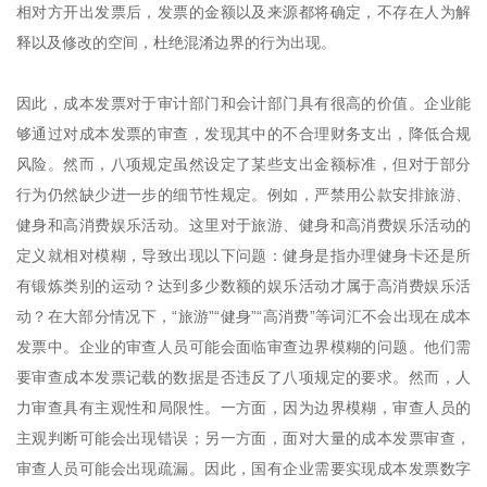
相对方开出发票后，发票的金额以及来源都将确定，不存在人为解
释以及修改的空间，杜绝混淆边界的行为出现。
因此，成本发票对于审计部门和会计部门具有很高的价值。企业能
够通过对成本发票的审查，发现其中的不合理财务支出，降低合规
风险。然而，八项规定虽然设定了某些支出金额标准，但对于部分
行为仍然缺少进一步的细节性规定。例如，严禁用公款安排旅游、
健身和高消费娱乐活动。这里对于旅游、健身和高消费娱乐活动的
定义就相对模糊，导致出现以下问题：健身是指办理健身卡还是所
有锻炼类别的运动？达到多少数额的娱乐活动才属于高消费娱乐活
动？在大部分情况下，“旅游”“健身”“高消费”等词汇不会出现在成本
发票中。企业的审查人员可能会面临审查边界模糊的问题。他们需
要审查成本发票记载的数据是否违反了八项规定的要求。然而，人
力审查具有主观性和局限性。一方面，因为边界模糊，审查人员的
主观判断可能会出现错误；另一方面，面对大量的成本发票审查，
审查人员可能会出现疏漏。因此，国有企业需要实现成本发票数字