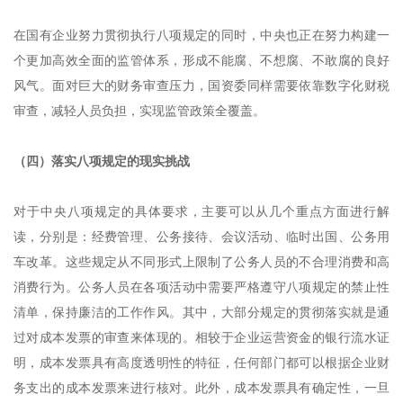
在国有企业努力贯彻执行八项规定的同时，中央也正在努力构建一
个更加高效全面的监管体系，形成不能腐、不想腐、不敢腐的良好
风气。面对巨大的财务审查压力，国资委同样需要依靠数字化财税
审查，减轻人员负担，实现监管政策全覆盖。
（四）落实八项规定的现实挑战
对于中央八项规定的具体要求，主要可以从几个重点方面进行解
读，分别是：经费管理、公务接待、会议活动、临时出国、公务用
车改革。这些规定从不同形式上限制了公务人员的不合理消费和高
消费行为。公务人员在各项活动中需要严格遵守八项规定的禁止性
清单，保持廉洁的工作作风。其中，大部分规定的贯彻落实就是通
过对成本发票的审查来体现的。相较于企业运营资金的银行流水证
明，成本发票具有高度透明性的特征，任何部门都可以根据企业财
务支出的成本发票来进行核对。此外，成本发票具有确定性，一旦