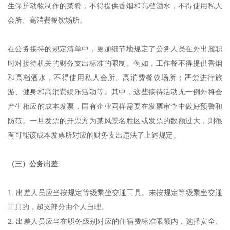
生保护动物制作的菜肴，不得提供香烟和高档酒水，不得使用私人
会所、高消费餐饮场所。
在公务接待的规定清单中，更加细节地规定了公务人员在外出履职
时对接待机关的财务支出标准的限制。例如，工作餐不得提供香烟
和高档酒水，不得使用私人会所、高消费餐饮场所；严禁进行旅
游、健身和高消费娱乐活动等。其中，这些接待活动无一例外将会
产生相应的成本发票，国有企业同样需要在发票审查中做好预警和
防范。一旦发票的开票方为某风景名胜区或发票的数额过大，则很
有可能该成本发票所对应的财务支出违法了上述规定。
（三）公务出差
1. 出差人员应当按规定等级乘坐交通工具。未按规定等级乘坐交通
工具的，超支部分由个人自理。
2. 出差人员应当在职务级别对应的住宿费标准限额内，选择安全、