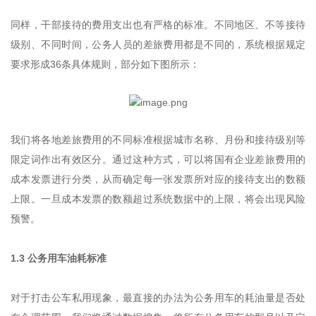
同样，干部接待的费用支出也有严格的标准。不同地区、不等接待
级别、不同时间，公务人员的差旅费用都是不同的，系统根据规定
要求形成36条具体规则，部分如下图所示：
我们将各地差旅费用的不同标准根据城市名称、月份和接待级别等
限定词作出有效区分。通过这种方式，可以将国有企业差旅费用的
成本发票进行分类，从而确定每一张发票所对应的接待支出的数额
上限。一旦成本发票的数额超过系统数据中的上限，将会出现风险
预警。
1.3 公务用车油耗标准
对于打击公车私用现象，最直接的办法为公务用车的耗油量是否处