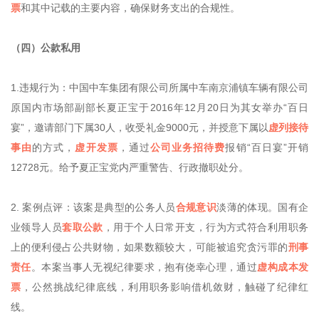
票
和其中记载的主要内容，确保财务支出的合规性。
（四）公款私用
1.违规行为：中国中车集团有限公司所属中车南京浦镇车辆有限公司
原国内市场部副部长夏正宝于2016年12月20日为其女举办“百日
宴”，邀请部门下属30人，收受礼金9000元，并授意下属以
虚列接待
事由
的方式，
虚开发票
，通过
公司业务招待费
报销“百日宴”开销
12728元。给予夏正宝党内严重警告、行政撤职处分。
2. 案例点评：该案是典型的公务人员
合规意识
淡薄的体现。国有企
业领导人员
套取公款
，用于个人日常开支，行为方式符合利用职务
上的便利侵占公共财物，如果数额较大，可能被追究贪污罪的
刑事
责任
。本案当事人无视纪律要求，抱有侥幸心理，通过
虚构成本发
票
，公然挑战纪律底线，利用职务影响借机敛财，触碰了纪律红
线。