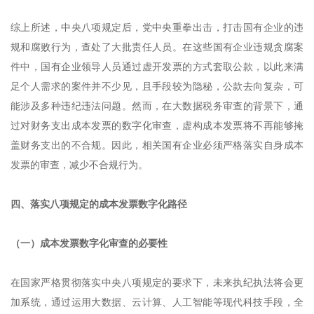
综上所述，中央八项规定后，党中央重拳出击，打击国有企业的违
规和腐败行为，查处了大批责任人员。在这些国有企业违规贪腐案
件中，国有企业领导人员通过虚开发票的方式套取公款，以此来满
足个人需求的案件并不少见，且手段较为隐秘，公款去向复杂，可
能涉及多种违纪违法问题。然而，在大数据税务审查的背景下，通
过对财务支出成本发票的数字化审查，虚构成本发票将不再能够掩
盖财务支出的不合规。因此，相关国有企业必须严格落实自身成本
发票的审查，减少不合规行为。
四、落实八项规定的成本发票数字化路径
（一）成本发票数字化审查的必要性
在国家严格贯彻落实中央八项规定的要求下，未来执纪执法将会更
加系统，通过运用大数据、云计算、人工智能等现代科技手段，全