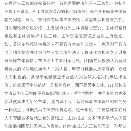
在探讨人工智能侵权责任时，首先需要解决的是人工智能（包括但
不限于AI系统、AI工具或安装AI的其他载体等）是否具有民事主体资
格的问题。若人工智能具有民事主体资格，则需要承担侵权责任。
目前理论界众说纷纭，主要观点分为主体资格否定说、主体资格肯
定说和主体资格折中说三种。主体资格否定说是当前主流观点，
如，吴汉东教授认为机器人不是具有生命的自然人，也区别于具有
自己独立意志并作为自然人集合体的法人，将其作为拟制之人以享
有法律主体资格，在法理上尚有斟榷之处。[1]杨立新教授认为智能
机器人的民法地位属于人工类人格，即智能机器人所享有的、通过
人工制造的、类似于或者接近于自然人的自然人格的民事法律地
位，仍然属于物的范畴，是权利客体，而不是民事主体。[2] 殷秋实
学者认为人工智能不具备如同自然人一样的“理性”，并且其能力也不
足以使其成为新的主体。[3]与赋予人工智能民事主体资格相对的另
一种观点，可概括为主体资格肯定说。这一学说，主要是建立在对
人工智能技术迭代进化的基础上，主要根据 “技术”事实赋予人工智
能发展相匹配的民事主体资格。[4]对生成式人工智能而言，孙那认