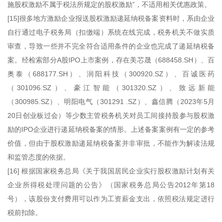
施股权激励不属于税法所规定的股权激励”，不适用相关优惠政策。
[15]很多地方激励企业报送股权激励递延纳税备案资料时，系由企业
自行通过电子税务局（扣缴端）系统在线完成，税务机关不做实质
审查，导致一些并不完全符合适用条件的企业也完成了递延纳税备
案。经检索部分A股IPO上市案例，存在美芯晟（688458.SH）、百
奥泰（688177.SH）、润阳科技（300920.SZ）、百诚医药
（301096.SZ）、豪江智能（301320.SZ）、致远新能
（300985.SZ）、明阳电气（301291 .SZ）、鑫信腾（2023年5月
20日创业板过会）等少数主管税务机关对员工间接持股参与股权激
励的IPO企业进行递延纳税备案的情形。上述备案案例有一定的参考
价值，但由于股权激励递延纳税备案并非审批，不能作为解读法规
和监管态度的依据。
[16] 根据国家税务总局《关于我国居民企业实行股权激励计划有关
企业所得税处理问题的公告》（国家税务总局公告2012年第18
号），该股份支付费用可以作为工资薪金支出，依照税法规定进行
税前扣除。