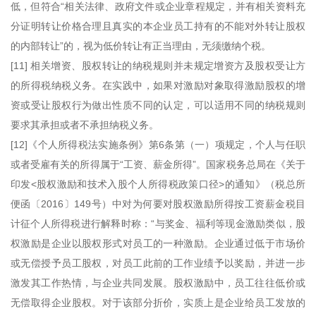
低，但符合“相关法律、政府文件或企业章程规定，并有相关资料充
分证明转让价格合理且真实的本企业员工持有的不能对外转让股权
的内部转让”的，视为低价转让有正当理由，无须缴纳个税。
[11] 相关增资、股权转让的纳税规则并未规定增资方及股权受让方
的所得税纳税义务。在实践中，如果对激励对象取得激励股权的增
资或受让股权行为做出性质不同的认定，可以适用不同的纳税规则
要求其承担或者不承担纳税义务。
[12]《个人所得税法实施条例》第6条第（一）项规定，个人与任职
或者受雇有关的所得属于“工资、薪金所得”。国家税务总局在《关于
印发<股权激励和技术入股个人所得税政策口径>的通知》（税总所
便函〔2016〕149号）中对为何要对股权激励所得按工资薪金税目
计征个人所得税进行解释时称：“与奖金、福利等现金激励类似，股
权激励是企业以股权形式对员工的一种激励。企业通过低于市场价
或无偿授予员工股权，对员工此前的工作业绩予以奖励，并进一步
激发其工作热情，与企业共同发展。股权激励中，员工往往低价或
无偿取得企业股权。对于该部分折价，实质上是企业给员工发放的