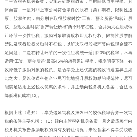
向主管税务机关备案，实施递延纳税政策，同时降低适用税率。具
体而言，一是对非上市公司符合条件的股权（票）期权、限制性股
票、股权奖励，由分别在取得股权时按“工资、薪金所得”和转让股
权、兑现收益时按“财产转让所得”两个环节征税，合并为只在股权转
让环节一次性征税，激励对象取得股权即期权行权、限制性股票解
禁以及获得股权奖励时不征税，以解决取得股权环节纳税现金流不
足问题；二是在转让环节的一次性征税统一适用20%的税率，不再
适用“工资、薪金所得”最高45%的超额累进税率，税率明显下降，有
效降低了激励对象的税负。是否享受上述优惠的税收待遇差异是如
此之大，足以倒逼科创企业尽可能地提升股权激励的规范性，尽可
能满足适用上述税收优惠的条件，并主动向税务机关备案，合法地
降低税负成本[13]。
根据上述《通知》，享受递延纳税及按20%的较低税率合并一次纳
税的条件主要包括：（1）经向主管税务机关备案，且之后应每年向
税务机关报告激励股权的持有及转让情况，未经备案不得享受税收