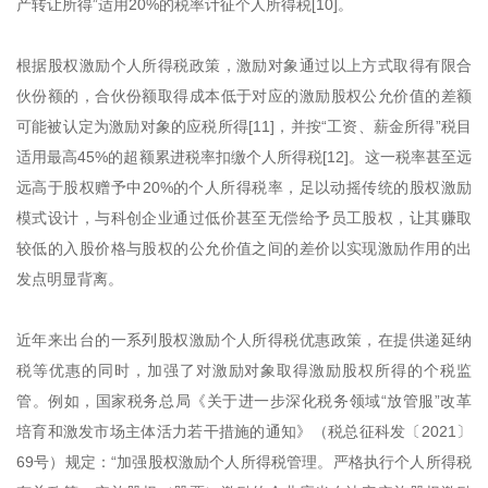
产转让所得”适用20%的税率计征个人所得税[10]。
根据股权激励个人所得税政策，激励对象通过以上方式取得有限合
伙份额的，合伙份额取得成本低于对应的激励股权公允价值的差额
可能被认定为激励对象的应税所得[11]，并按“工资、薪金所得”税目
适用最高45%的超额累进税率扣缴个人所得税[12]。这一税率甚至远
远高于股权赠予中20%的个人所得税率，足以动摇传统的股权激励
模式设计，与科创企业通过低价甚至无偿给予员工股权，让其赚取
较低的入股价格与股权的公允价值之间的差价以实现激励作用的出
发点明显背离。
近年来出台的一系列股权激励个人所得税优惠政策，在提供递延纳
税等优惠的同时，加强了对激励对象取得激励股权所得的个税监
管。例如，国家税务总局《关于进一步深化税务领域“放管服”改革
培育和激发市场主体活力若干措施的通知》（税总征科发〔2021〕
69号）规定：“加强股权激励个人所得税管理。严格执行个人所得税