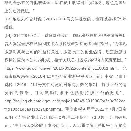
非现金形式的补贴或奖金，应在员工取得时计算纳税，这也是国际
上的通行做法。”
[13] 纳税人符合财税〔2015〕116号文件规定的，也可以选择分5年
缴税。
[14]2016年9月22日，财政部税政司、国家税务总局所得税司有关负
责人就完善股权激励和技术入股税收政策答记者问时指出，“为体现
激励对象与公司的利益相关性，激发员工的创业热情，规定激励股
权标的应为本公司的股权，授予关联公司股权的不纳入优惠范围。”
https://www.gov.cn/xinwen/2016-09/22/content_5110851.htm。北
京市税务局在《2018年10月征期企业所得税热点问题》中称：“由于
财税〔2016〕101号文件对激励对象有人数的限制，持股平台的情
况较为复杂，目前激励对象不包括对持股平台的激励”。
http://beijing.chinatax.gov.cn/bjswj/c104348/201906/2a7c0c792ee
f4d10bd1d3aa11822f9bf.shtml。重庆市税务局于2022年7月7日发
布的《支持企业上市涉税事项办理工作指引 （1.0版）》明确规
定：“由于激励对象限于本公司员工，因此通过员工持股平台间接实