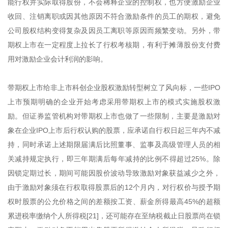
能行权并实际取得股份，不会稀释企业的控制权，也方便激励企业
收回、注销离职或因其他原因不符合激励条件的员工的期权，避免
公司股权结构变得复杂及因员工离职等原因而频繁变动。另外，带
期权上市在一定程度上拉长了行权考核期，有利于摊薄股份支付费
用对激励企业会计利润的影响。
带期权上市给非上市科创企业股权激励转型树立了风向标，一些IPO
上市预期明确的企业开始考虑采用带期权上市的模式实施股权激
励。但证券监管机构对带期权上市也做了一些限制，主要是激励对
象在企业IPO上市后行权认购的股票，应承诺自行权日起三年内不减
持，同时承诺上述期限届满后比照董事、监事及高级管理人员的相
关减持规定执行，即三年期满后每年减持的比例不得超过25%。除
因锁定期过长，期间可能因股价波动导致激励对象获益减少之外，
由于激励对象须在行权取得股票后的12个月内，对行权价与授予期
权时股票的公允价格之间的差额按工资、薪金所得最高45%的超额
累进税率缴纳个人所得税[21]，还可能存在至纳税截止日股票尚在锁