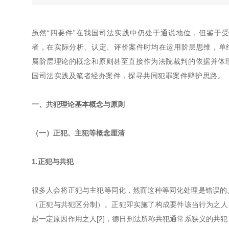
虽然“四要件”在我国司法实践中仍处于通说地位，但鉴于
者，在实际分析、认定、评价案件时均在运用阶层思维，单
属阶层理论的概念和原则甚至直接作为法院裁判的依据并体现
国司法实践及笔者经办案件，探寻共同犯罪案件辩护思路。
一、共犯理论基本概念与原则
（一）正犯、主犯等概念厘清
1.正犯与共犯
很多人会将正犯与主犯等同化，然而这种等同化处理是错误的
（正犯与共犯区分制）。正犯即实施了构成要件该当行为之人
起一定原因作用之人[2]，德日刑法所称共犯通常系狭义的共