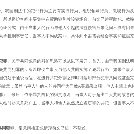
罪。
我国刑法中的犯罪行为主要有实行行为、组织领导行为、教唆行为
，所以辩护空间主要集中在帮助犯和教唆犯场合。前文已述帮助犯、教
论证公式：由于当事人的行为与他人引起的法益侵害后果之间不具有因
果承担刑事责任，当事人不构成某罪。具体到个案需要结合事实和证据
犯罪
。关于共同犯意的辩护思路可以从以下展开，首先，由于我国刑法
失共同犯罪的，所以即便当事人与他人共同实施了犯罪行为，如果当事
国仍处于通说地位，在进行共犯分割之辩时可运用部分犯罪共同说甚至
的故意，虽然当事人与他人的共同行为导致A罪后果出现，他人主观上也
B罪）。最后，依据罪责自负的归责原则，当事人对于超出二人共同故意
人临时起意杀死户主，当事人和他人虽然成立盗窃罪的共犯，但当事人
共同犯罪
。常见间接正犯情形前文已述，不赘述。