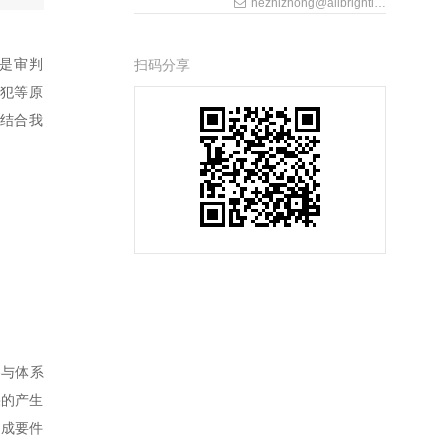
hezhizhong@allbrightlaw.com
还是审判
扫码分享
犯等原
，结合我
参与体系
果的产生
构成要件