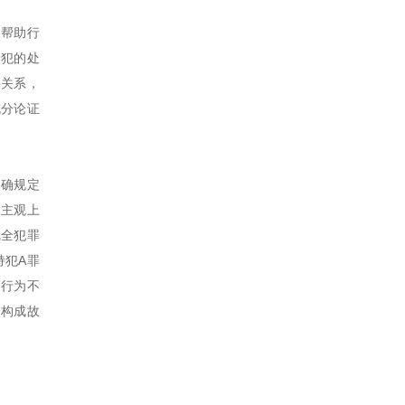
及帮助行
唆犯的处
果关系，
充分论证
明确规定
人主观上
完全犯罪
持犯A罪
的行为不
不构成故