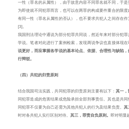
一性（罪名的从属性），由于故意内容不同罪名就不同，于是
为即使就不同犯罪而言，也可以在两罪的构成要件重合的限度
有同一性（罪名从属性的否认），也不要求共犯人之间存在作
[3]。
我国刑法理论中通说为部分犯罪共同说，然近年来对部分犯罪
学说。笔者对此进行了案例检索，发现两说争议也直接体现在
说更好，而应掌握各学说的基本论点、依据、合理性与缺陷，
行辩驳。
（四）共犯的归责原则
结合我国司法实践，共同犯罪的归责原则主要有以下：
其一，
同犯罪造成的危害结果或危险承担全部刑事责任。其也是共同
同犯罪不仅要为自己还需为其他共犯人的行为及结果负责。
其
时对各共犯人实行区别对待。
其三，罪责自负原则。
即对明显