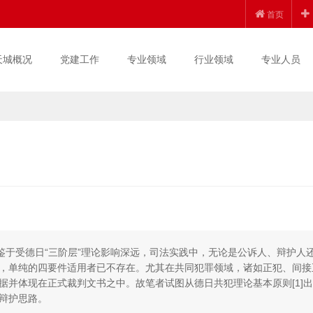
首页
天城概况
党建工作
专业领域
行业领域
专业人员
鉴于受德日“三阶层”理论影响深远，司法实践中，无论是公诉人、辩护人
，单纯的四要件适用者已不存在。尤其在共同犯罪领域，诸如正犯、间接
据并体现在正式裁判文书之中。故笔者试图从德日共犯理论基本原则[1]出
辩护思路。