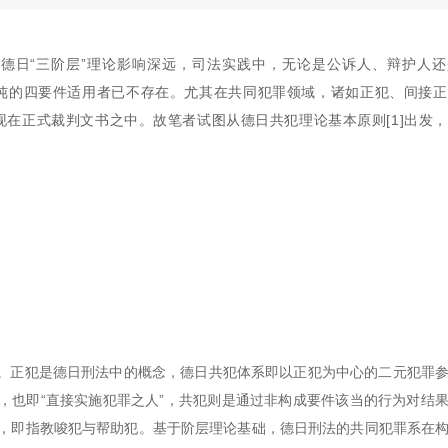
受德日“三阶层”理论影响深远，司法实践中，无论是公诉人、辩护人
纯的四要件适用者已不存在。尤其在共同犯罪领域，诸如正犯、间接正
在正式裁判文书之中。故笔者试图从德日共犯理论基本原则[1]出发
。正犯是德日刑法中的概念，德日共犯体系即以正犯为中心的二元犯罪
，也即“直接实施犯罪之人”，共犯则是通过非构成要件该当的行为对结
犯，即指教唆犯与帮助犯。基于阶层理论基础，德日刑法的共同犯罪系在