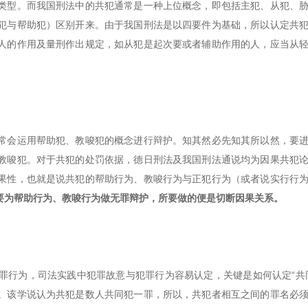
类型。而我国刑法中的共犯通常是一种上位概念，即包括主犯、从犯、
犯与帮助犯）区别开来。由于我国刑法是以四要件为基础，所以认定共
人的作用及量刑作出规定，如从犯是起次要或者辅助作用的人，应当从
常会运用帮助犯、教唆犯的概念进行辩护。知其然必先知其所以然，要
教唆犯。对于共犯的处罚依据，德日刑法及我国刑法通说均为因果共犯
果性，也就是说共犯的帮助行为、教唆行为与正犯行为（或者说实行行
要为帮助行为、教唆行为做无罪辩护，所要做的便是切断因果关系。
罪行为，司法实践中犯罪故意与犯罪行为容易认定，关键是如何认定“共
。该学说认为共犯是数人共同犯一罪，所以，共犯者相互之间的罪名必