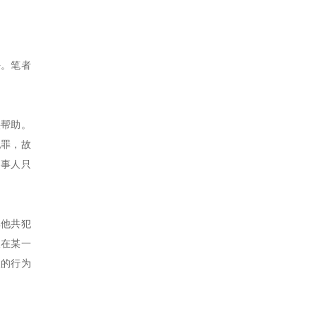
任。笔者
供帮助。
犯罪，故
当事人只
其他共犯
人在某一
人的行为