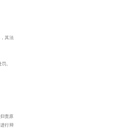
罪，其法
。
处罚。
的归责原
面进行辩