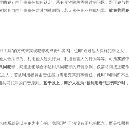
帮助犯）的刑事责任如何认定，系有责性阶段需探讨的问题，即正犯与
依据各自的刑事责任对其判处刑罚，若无责任则不构成犯罪。
故在共同
工具”的方式来实现犯罪构成要件者[3]，也即“通过他人实施犯罪之人”
他人合法行为、利用他人过失行为、利用被害人的行为等等。司
法实践
共同犯罪
，间接正犯场合不适用共同犯罪的归责原则，仅需将间接正犯
任之人，若被利用者具备责任能力需追究其刑事责任，此时“利用者”不
用共同犯罪的归责原则。
基于以上，辩护人在为“被利用者”进行辩护时
论体系就是以主犯为中心的。我国现行刑法没有正犯的概念，而是按照