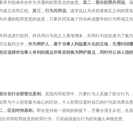
要求共犯者存在作为共通的犯罪意志的故意。
其二，部分犯罪共同说
。
内成立共同正犯。
其三，行为共同说
。该学说认为共犯者相互之间的罪
为共通的犯罪意思的故意，只要共同实施了符合构成要件的行为即成立
共同说进行批判、持共同行为说之人逐渐增多，共同行为说也成为了极
司法裁判之中，
作为辩护人，基于当事人利益最大化的立场，无需纠结
然后选择对当事人有利的观点并将其转换为辩护观点，同时对公诉人指
部分实行全部责任原则
。其指共同犯罪中，只要行为人实施了部分行为
犯罪与个人犯罪最为核心的区别，个人犯罪仅需对自己的行为及结果负
二，区别对待原则。
即在坚持前一原则的前提下，尽量分清主从犯，在
超出共同犯罪故意的犯罪行为，只应由该超出行为的实施人单独负责。