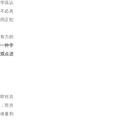
该学说认
名不必具
共同正犯
为有力的
哪一种学
控观点进
，即对共
责，而共
具体量刑