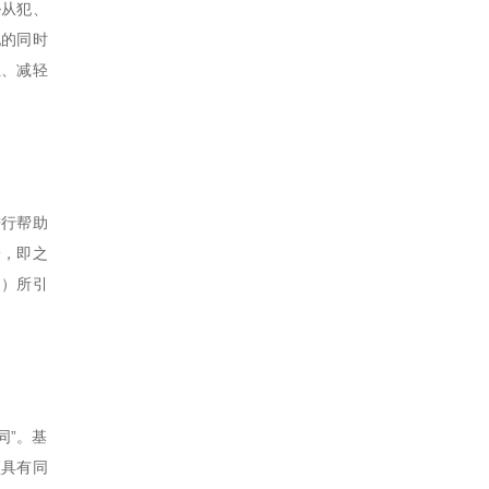
胁从犯、
犯的同时
轻、减轻
进行帮助
论，即之
为）所引
同”。基
须具有同