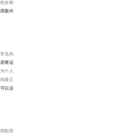
共犯在构
犯罪案件
。常见间
中若要运
作为个人
是间接正
，可以运
共同犯罪