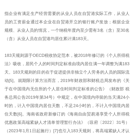
指企业有满足生产经营需要的从业人员在自贸港实际工作，从业人
员的工资薪金通过本企业在自贸港开立的银行账户发放；根据企业
规模、从业人员的情况，一个纳税年度内至少需有3名（含）至30名
（含）从业人员在自贸港均居住累计满183天。
183天规则源于OECD税收协定范本，被2018年修订的《个人所得税
法》吸收，居民个人的时间判定标准由境内居住满一年调整为满183
天。183天规则的目的在于促进提供非独立个人劳务的人员的国际流
动[5]。就期限计算方法而言，2019年财政部和财税总局发布的《关
于在中国境内无住所的个人居住时间判定标准的公告》（财政部 税
务总局公告2019年第34号）中规定，在中国境内停留的当天满24小
时的，计入中国境内居住天数，不足24小时的，不计入中国境内居
住天数[6]。海南省政府新修订的《海南自由贸易港享受个人所得税
优惠政策高端紧缺人才清单管理暂行办法》（琼府〔2022〕31号）
（2023年1月1日起施行）[7]也引入183天规则，将高端紧缺人才认