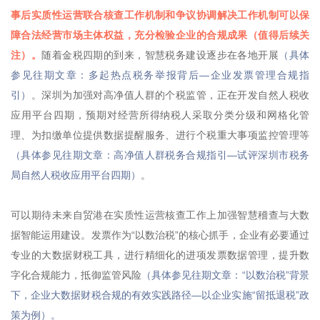
事后实质性运营联合核查工作机制和争议协调解决工作机制可以保
障合法经营市场主体权益，充分检验企业的合规成果（值得后续关
注）。
随着金税四期的到来，智慧税务建设逐步在各地开展
（具体
参见往期文章：多起热点税务举报背后—企业发票管理合规指
引）
。深圳为加强对高净值人群的个税监管，正在开发自然人税收
应用平台四期，预期对经营所得纳税人采取分类分级和网格化管
理、为扣缴单位提供数据提醒服务、进行个税重大事项监控管理等
（具体参见往期文章：高净值人群税务合规指引—试评深圳市税务
局自然人税收应用平台四期）
。
可以期待未来自贸港在实质性运营核查工作上加强智慧稽查与大数
据智能运用建设。发票作为“以数治税”的核心抓手，企业有必要通过
专业的大数据财税工具，进行精细化的进项发票数据管理，提升数
字化合规能力，抵御监管风险
（具体参见往期文章：“以数治税”背景
下，企业大数据财税合规的有效实践路径—以企业实施“留抵退税”政
策为例）。