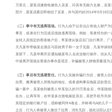
万美元，梁某戊遂致电被告人吴某，问其有无能力兑换，吴某
照片，梁某戊看后即相信了吴某，并与其约好2014年9月18日
（二）事中有无逃离现场。
行为人由于以非法占有他人财产为
事宜，或者在行为完成后借故逃离现场。例如，笔者经办的一
金转入其指定的香港账户后，李某便从饭店后门自行离开。广东省
天凡某华带杨某去酒店与苏姓男子和一女子见面，凡某华谈转
某留下，凡某华离开后通知杨某等人去农业银行操作。但从凡某
中途离开现场去香港办事亦是谎言，诈骗被害人财物系蓄谋为
（三）事后有无逃避责任。
行为人实施诈骗行为后，被害人往
拉黑、搬离被害人所熟知的地址、或者虚构事实拖延还款责任
骗一案中，吴某收到被害人华某划入的70万美金后，华某陆
在办，让再等等，在华某多次致电催促其后，其把手机号关掉
其指定的银行账户后，谎称被同伴A卷走，并称将与A的儿子
之后，行为人将被害人微信了拉黑，消失无踪，据此法院认定