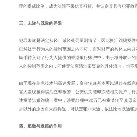
理的提成比例，成为法院不采信其辩解、并认定其具有犯罪故
三、未遂与既遂的界限
犯罪未遂是法定从轻、减轻处罚量刑情节，因此换汇诈骗案件
已然处于行为人的控制范围之内即可，而对财产的具体去向并
民币转入到了行为人提供的香港银行账户中，由于域外取证的
人的控制范围之内，即使无法查清涉案资金的具体流向，也不
由于现在信息技术的高速发展，资金转账基本可以通过在线完
害人发现被诈骗后立即报警，公安机关随即冻结相关账户，行
述童某涉嫌诈骗一案中，涉案款项中20万元被童某转至其母亲
志以外的原因而未能得逞，可认定犯罪未遂，依法比照既遂犯
四、追缴与退赔的作用