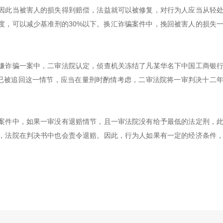
因此当被害人的损失得到赔偿，法益就可以被修复，对行为人应当从轻
度，可以减少基准刑的30%以下。换汇诈骗案件中，挽回被害人的损失
嫌诈骗一案中，二审法院认定，侦查机关冻结了凡某华名下中国工商银
分已被追回这一情节，应当在量刑时酌情考虑，二审法院将一审判决十二
案件中，如果一审没有退赔情节，且一审法院没有给予最低的法定刑，
，法院在判决书中也会责令退赔。因此，行为人如果有一定的经济条件