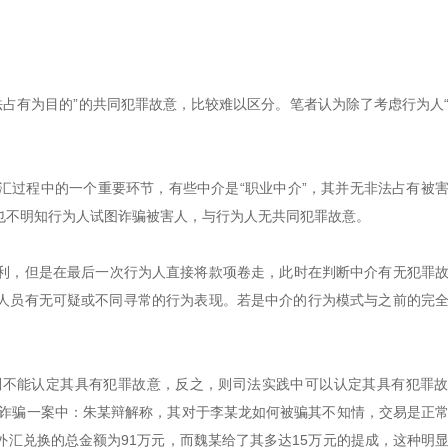
法占有为目的”的共同犯罪故意，比较难以区分。笔者认为除了考虑行为人
汇过程中的一个重要环节，有些中介是“职业中介”，其并无非法占有被
也不明知行为人试图诈骗被害人，与行为人无共同犯罪故意。
利，但是在最后一次行为人直接将款项卷走，此时在判断中介有无犯罪
人员有无可疑或不同寻常的行为表现。若是中介的行为模式与之前的完
则不能认定其具有犯罪故意，反之，则司法实践中可以认定其具有犯罪
某涉嫌诈骗一案中：朱某辩解称，其对于李某龙如何被骗其不知情，交易是正
汇兑换的总金额为91万元，而魏某给了其多达15万元的提成，这种明