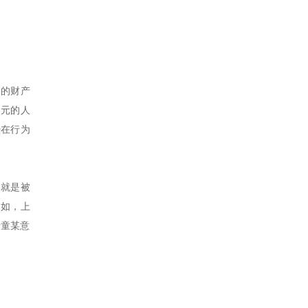
人的财产
美元的人
经在行为
那就是被
例如，上
于童某意
。