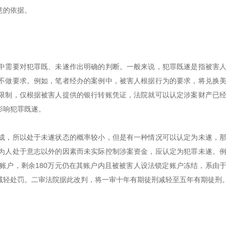
意的依据。
中需要对犯罪既、未遂作出明确的判断。一般来说，犯罪既遂是指被害
不做要求。例如，笔者经办的案例中，被害人根据行为的要求，将兑换
限制，仅根据被害人提供的银行转账凭证，法院就可以认定涉案财产已
影响犯罪既遂。
成，所以处于未遂状态的概率较小，但是有一种情况可以认定为未遂，
为人处于意志以外的因素而未实际控制涉案资金，应认定为犯罪未遂。
账户，剩余180万元仍在其账户内且被被害人设法锁定账户冻结，系由
减轻处罚。二审法院据此改判，将一审十年有期徒刑减轻至五年有期徒刑