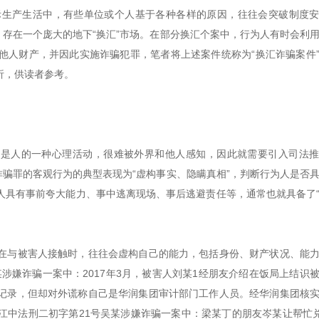
际生产生活中，有些单位或个人基于各种各样的原因，往往会突破制度
，存在一个庞大的地下“换汇”市场。在部分换汇个案中，行为人有时会利
他人财产，并因此实施诈骗犯罪，笔者将上述案件统称为“换汇诈骗案件
析，供读者参考。
的是人的一种心理活动，很难被外界和他人感知，因此就需要引入司法
诈骗罪的客观行为的典型表现为“虚构事实、隐瞒真相”，判断行为人是否
人具有事前夸大能力、事中逃离现场、事后逃避责任等，通常也就具备了
在与被害人接触时，往往会虚构自己的能力，包括身份、财产状况、能
号童某涉嫌诈骗一案中：2017年3月，被害人刘某1经朋友介绍在饭局上结识
记录，但却对外谎称自己是华润集团审计部门工作人员。经华润集团核
)江中法刑二初字第21号吴某涉嫌诈骗一案中：梁某丁的朋友岑某让帮忙兑