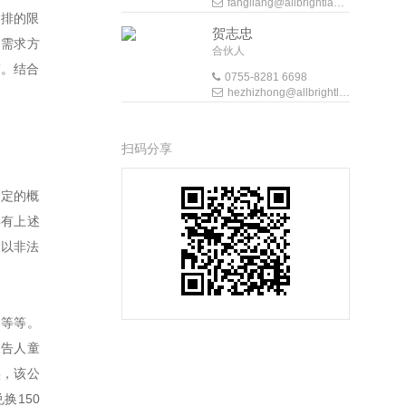
fangliang@allbrightlaw.com
安排的限
贺志忠
用需求方
合伙人
”。结合
0755-8281 6698
hezhizhong@allbrightlaw.com
扫码分享
推定的概
具有上述
“以非法
力等等。
被告人童
实，该公
换150