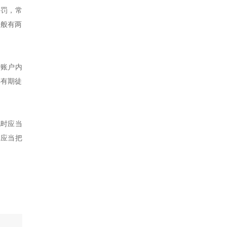
处罚，常
一般有两
行账户内
年有期徒
此时应当
，应当把