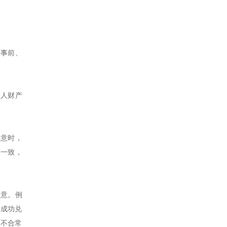
“事前、
害人财产
故意时，
全一致，
故意。例
常成功兑
显不合常