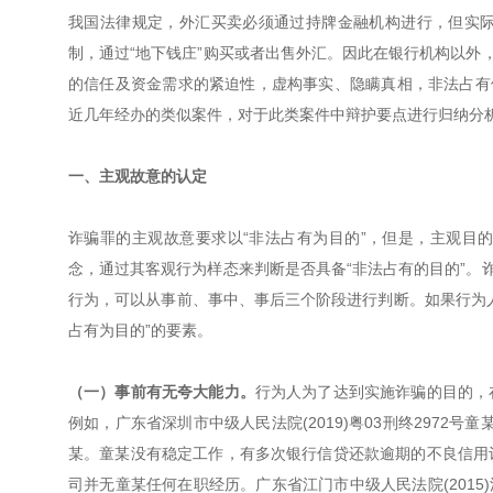
我国法律规定，外汇买卖必须通过持牌金融机构进行，但实
制，通过“地下钱庄”购买或者出售外汇。因此在银行机构以外
的信任及资金需求的紧迫性，虚构事实、隐瞒真相，非法占有
近几年经办的类似案件，对于此类案件中辩护要点进行归纳分
一、主观故意的认定
诈骗罪的主观故意要求以“非法占有为目的”，但是，主观目
念，通过其客观行为样态来判断是否具备“非法占有的目的”。
行为，可以从事前、事中、事后三个阶段进行判断。如果行为
占有为目的”的要素。
（一）事前有无夸大能力。
行为人为了达到实施诈骗的目的，
例如，广东省深圳市中级人民法院(2019)粤03刑终2972
某。童某没有稳定工作，有多次银行信贷还款逾期的不良信用
司并无童某任何在职经历。广东省江门市中级人民法院(2015