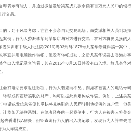
当即表示有能力，并通过微信发给梁某戊几张余额有百万元人民币的银
进行交易。
目的，处于风险考虑，往往不会亲自到交易现场，而委派相关人员到场
起案例，行为人委派李某到某饭店与对方进行交易，在对方将要兑换的
深圳市中级人民法院(2016)粤03刑终1878号凡某华涉嫌诈骗一案中
帐事宜并用电脑操作转帐，但没有转帐成功，之后凡某华说要去香港办
华出入境记录查询看，其在2015年8月18日并没有出入境。故凡某华
之。
往会打电话要求返还款项，行为人若避而不见，例如将被害人的电话号
、转移或挥霍所骗取的财产，均可以据此判定构成诈骗。例如，上述吴
续打电话或发信息催促其尽快将兑换到的人民币转到他提供的账户里，但
，让华某无法联系到。在笔者经办的一起案例中，行为人在被害人将美
一起去香港找A解决，但经查询行为人的出入境记录，发现行为人并未去
行为人诈骗成立。