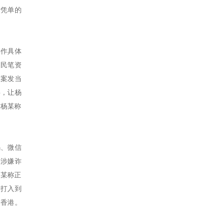
行凭单的
操作具体
人民笔资
，案发当
事，让杨
对杨某称
码、微信
某涉嫌诈
吴某称正
金打入到
过香港。