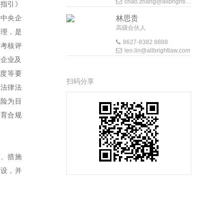
chao.zhang@allbrightlaw.com
理指引》
指中央企
林思贵
高级合伙人
管理，是
8627-8382 8888
、考核评
leo.lin@allbrightlaw.com
指企业及
度等要
扫码分享
家法律法
风险为目
培育合规
度、措施
建设，并