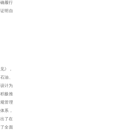
正确履行
够证明自
意见》，
国石油、
层设计为
，积极推
合规管理
理体系，
提出了在
行了全面