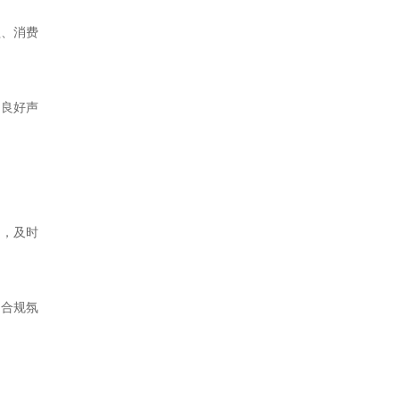
益、消费
和良好声
制，及时
的合规氛