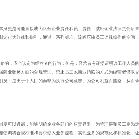
本身更是可能直接成为区分企业责任和员工责任、减轻企业法律责任后
划定行为红线和指引，通过一系列标准、流程压缩员工违规操作的空间
贿赂的，应当认定为经营者的行为；但是，经营者有证据证明该工作人员
强商业贿赂方面的合规管理、禁止员工以商业贿赂的方式为经营者谋取
明员工是出于个人目的而非为执行公司意志、为公司利益而贿赂，从而
制度可以遵循，能够明确企业各部门的权责界限，为管理层和员工定岗
理强调将合规标准和要求嵌入业务流程，实现业务的规范化和标准化，