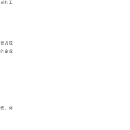
任感和工
监管资源
善的企业
流程、标