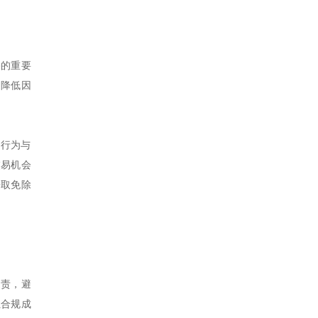
果的重要
，降低因
的行为与
交易机会
争取免除
定责，避
让合规成