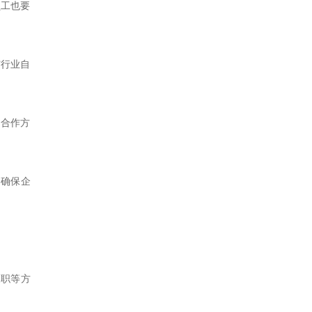
员工也要
与行业自
因合作方
了确保企
履职等方