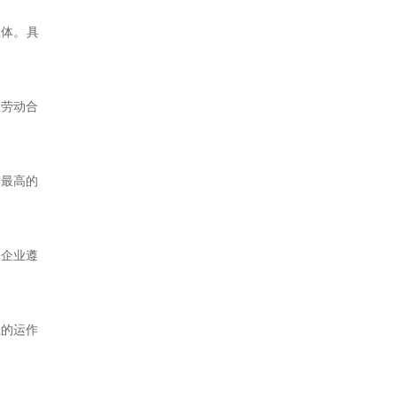
主体。具
立劳动合
有最高的
保企业遵
位的运作