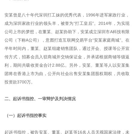
安某曾是八十年代深圳打工妹的优秀代表，1996年进军家政行业，
成为深圳家政行业的领头羊，被誉为“打工皇后”。2014年，为实现
公司上市的梦想，在董某、赵某协助下，安某成立深圳市A科技有限
公司（下称A公司），意图打造互联网交易平台“安某家庭商城”。在
半年时间内，董某、赵某组建销售团队，通过开会、授课等公开宣
传方式，招募会员入驻商城并交纳保证金，并承诺根据商铺等级返
利，期间共吸收资金合计2.88亿。另外，安某、董某等人以安某集
团将在香港上市为由，公开向社会出售安某集团股权期权，共收取
投资款3700万。
二、起诉书指控、一审辩护及判决情况
（一）起诉书指控事实
起诉书指控，被告安某、董某、赵某等16名人员无视国家法律，未