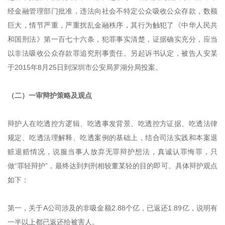
经金融管理部门批准，违法向社会不特定公众吸收公众存款，数额
巨大，情节严重，严重扰乱金融秩序，其行为触犯了《中华人民共
和国刑法》第一百七十六条，犯罪事实清楚，证据确实充分，应当
以非法吸收公众存款罪追究刑事责任。另起诉书认定，被告人安某
于2015年8月25日到深圳市公安局罗湖分局投案。
（二）一审辩护策略及观点
辩护人在吃透控方逻辑、吃透事发背景、吃透控方证据、吃透法律
规定、吃透法理解释、吃透案例的基础上，结合司法实践和本案退
赃退赔情况，说服当事人放弃无罪辩护想法，真诚认罪悔罪，只
做“罪轻辩护”，最终达到判刑相较董某轻的目的即可。具体辩护观点
如下：
第一，关于A公司涉及的非吸金额2.88个亿，已返还1.89亿，说明有
一半以上都已返还给被害人。