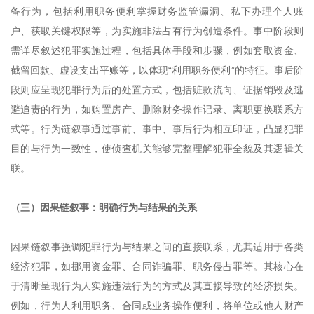
备行为，包括利用职务便利掌握财务监管漏洞、私下办理个人账
户、获取关键权限等，为实施非法占有行为创造条件。事中阶段则
需详尽叙述犯罪实施过程，包括具体手段和步骤，例如套取资金、
截留回款、虚设支出平账等，以体现“利用职务便利”的特征。事后阶
段则应呈现犯罪行为后的处置方式，包括赃款流向、证据销毁及逃
避追责的行为，如购置房产、删除财务操作记录、离职更换联系方
式等。行为链叙事通过事前、事中、事后行为相互印证，凸显犯罪
目的与行为一致性，使侦查机关能够完整理解犯罪全貌及其逻辑关
联。
（三）因果链叙事：明确行为与结果的关系
因果链叙事强调犯罪行为与结果之间的直接联系，尤其适用于各类
经济犯罪，如挪用资金罪、合同诈骗罪、职务侵占罪等。其核心在
于清晰呈现行为人实施违法行为的方式及其直接导致的经济损失。
例如，行为人利用职务、合同或业务操作便利，将单位或他人财产