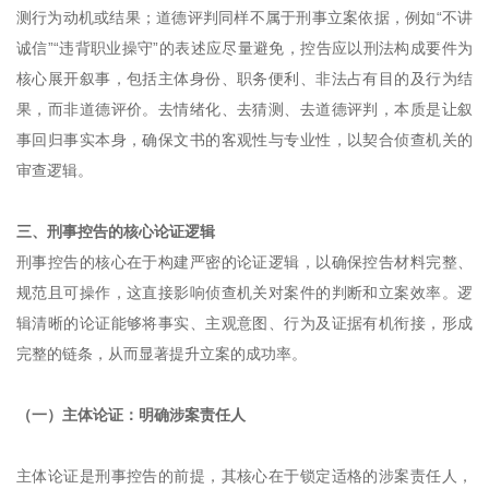
测行为动机或结果；道德评判同样不属于刑事立案依据，例如“不讲
诚信”“违背职业操守”的表述应尽量避免，控告应以刑法构成要件为
核心展开叙事，包括主体身份、职务便利、非法占有目的及行为结
果，而非道德评价。去情绪化、去猜测、去道德评判，本质是让叙
事回归事实本身，确保文书的客观性与专业性，以契合侦查机关的
审查逻辑。
三、刑事控告的核心论证逻辑
刑事控告的核心在于构建严密的论证逻辑，以确保控告材料完整、
规范且可操作，这直接影响侦查机关对案件的判断和立案效率。逻
辑清晰的论证能够将事实、主观意图、行为及证据有机衔接，形成
完整的链条，从而显著提升立案的成功率。
（一）主体论证：明确涉案责任人
主体论证是刑事控告的前提，其核心在于锁定适格的涉案责任人，