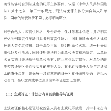
确保能够符合刑法规定的犯罪主体要件。依据《中华人民共和国刑
法》第十七条、第三十条规定，刑法将犯罪主体分为自然人和单
位，两者的追责路径不同，必须明确区分。
对于自然人，应提供姓名、身份证号、住址等基本信息，并证明其
已达到刑事责任年龄且具备刑事责任能力，同时排除未成年人或精
神病人等免责情形。对于单位主体，应列明单位名称、统一社会信
用代码及住所地，同时证明违法行为由单位决策机构决定、以单位
名义实施且违法所得归单位所有，防止主体认定错误。对单位的刑
事控告还需区分直接负责的主管人员、其他直接责任人员与普通员
工的责任边界，确保每一涉案主体的身份和责任清晰明确，并以劳
动合同、任职文件或单位注册资料等证据加以支撑。
（二）主观论证：非法占有目的的推导与证明
主观论证的核心是证明被控告人具有主观犯罪故意，其中非法占有