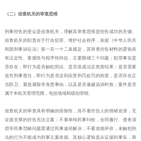
（二）侦查机关的审查思维
刑事控告的受众是侦查机关，理解其审查思维是控告成功的关键。
侦查机关的职责在于打击犯罪、维护社会秩序，依据《中华人民共
和国刑事诉讼法》第一百一十二条规定，其审查控告材料的逻辑具
有法定性、客观性与程序性特征，主要围绕三个问题：犯罪事实是
否存在，即行为是否触犯刑法、是否造成法定危害结果；是否需要
追究刑事责任，即行为是否达到应受刑罚处罚的程度，是否存在正
当防卫、紧急避险等免责事由，以及是否逾越追诉时效；案件是否
属于本机关受理范围，包括地域和级别管辖。
侦查机关的审查具有明确的排除性，其不看控告人的情绪宣泄，无
证据支撑的控告无法立案；不看单纯民事纠纷，合同履行、债务清
偿等民事范畴问题需通过民事途径解决；不看道德评价，未触犯刑
法的行为不能成为刑事立案依据。其核心逻辑是从证据到事实，再