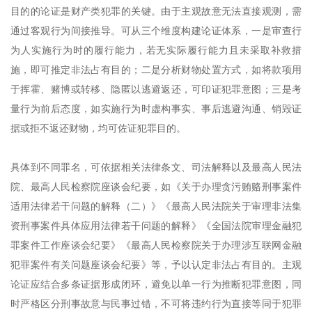
目的的论证是财产类犯罪的关键。由于主观故意无法直接观测，需
通过客观行为间接推导。可从三个维度构建论证体系，一是审查行
为人实施行为时的履行能力，若无实际履行能力且未采取补救措
施，即可推定非法占有目的；二是分析财物处置方式，如将款项用
于挥霍、赌博或转移、隐匿以逃避返还，可印证犯罪意图；三是考
量行为前后态度，如实施行为时虚构事实、事后逃避沟通、销毁证
据或拒不返还财物，均可佐证犯罪目的。
具体到不同罪名，可依据相关法律条文、司法解释以及最高人民法
院、最高人民检察院座谈会纪要，如《关于办理贪污贿赂刑事案件
适用法律若干问题的解释（二）》《最高人民法院关于审理非法集
资刑事案件具体应用法律若干问题的解释》《全国法院审理金融犯
罪案件工作座谈会纪要》《最高人民检察院关于办理涉互联网金融
犯罪案件有关问题座谈会纪要》等，予以认定非法占有目的。主观
论证应结合多条证据形成闭环，避免以单一行为推断犯罪意图，同
时严格区分刑事故意与民事过错，不可将违约行为直接等同于犯罪