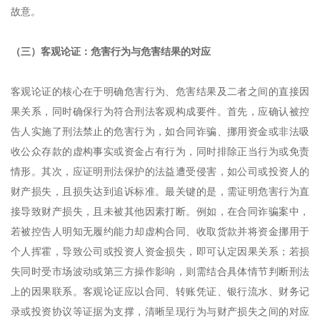
故意。
（三）客观论证：危害行为与危害结果的对应
客观论证的核心在于明确危害行为、危害结果及二者之间的直接因
果关系，同时确保行为符合刑法客观构成要件。首先，应确认被控
告人实施了刑法禁止的危害行为，如合同诈骗、挪用资金或非法吸
收公众存款的虚构事实或资金占有行为，同时排除正当行为或免责
情形。其次，应证明刑法保护的法益遭受侵害，如公司或投资人的
财产损失，且损失达到追诉标准。最关键的是，需证明危害行为直
接导致财产损失，且未被其他因素打断。例如，在合同诈骗案中，
若被控告人明知无履约能力却虚构合同、收取货款并将资金挪用于
个人挥霍，导致公司或投资人资金损失，即可认定因果关系；若损
失同时受市场波动或第三方操作影响，则需结合具体情节判断刑法
上的因果联系。客观论证应以合同、转账凭证、银行流水、财务记
录或投资协议等证据为支撑，清晰呈现行为与财产损失之间的对应