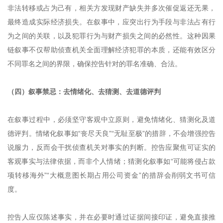
非法转移或占为己有，相关方发现财产缺失并多次催促返还无果，
最终造成实际经济损失。在叙事中，应突出行为手段与非法占有行
为之间的关联，以及犯罪行为与财产损失之间的必然性。这种因果
链叙事不仅帮助侦查机关全面理解经济犯罪的本质，还能有效区分
不同罪名之间的界限，确保控告针对的罪名准确、合法。
（四）叙事禁忌：去情绪化、去猜测、去道德评判
在叙事过程中，必须坚守客观中立原则，避免情绪化、猜测化及道
德评判。情绪化叙事如“丧尽天良”“无耻至极”的措辞，不会增强控告
说服力，反而会干扰侦查机关对事实的判断。控告应聚焦可证实的
客观事实与法律依据，而非个人情绪；猜测化叙事如“可能将侵占款
项转移海外”“大概意图长期占用公司资金”的措辞会削弱文书可信
度。
控告人应仅陈述事实，并在必要时通过证据间接印证，避免直接推