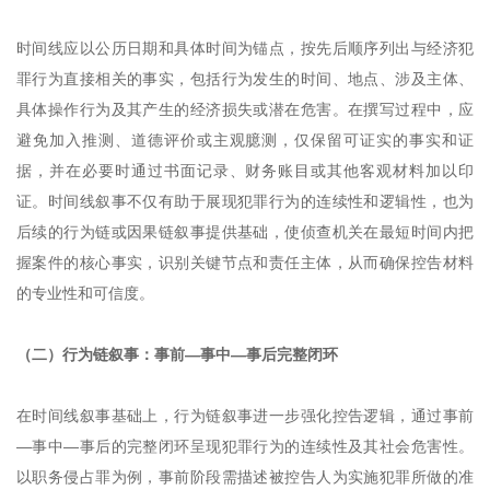
时间线应以公历日期和具体时间为锚点，按先后顺序列出与经济犯
罪行为直接相关的事实，包括行为发生的时间、地点、涉及主体、
具体操作行为及其产生的经济损失或潜在危害。在撰写过程中，应
避免加入推测、道德评价或主观臆测，仅保留可证实的事实和证
据，并在必要时通过书面记录、财务账目或其他客观材料加以印
证。时间线叙事不仅有助于展现犯罪行为的连续性和逻辑性，也为
后续的行为链或因果链叙事提供基础，使侦查机关在最短时间内把
握案件的核心事实，识别关键节点和责任主体，从而确保控告材料
的专业性和可信度。
（二）行为链叙事：事前—事中—事后完整闭环
在时间线叙事基础上，行为链叙事进一步强化控告逻辑，通过事前
—事中—事后的完整闭环呈现犯罪行为的连续性及其社会危害性。
以职务侵占罪为例，事前阶段需描述被控告人为实施犯罪所做的准