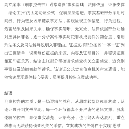
高立案率《刑事控告书》通常遵循“事实基础—法律依据—证据支撑
—结论主张”的固定论证公式，逻辑层层递进。事实基础部分采用时
间线、行为链及因果链叙事方法，客观呈现主体信息、行为过程、
危害结果及因果关系，确保事实清晰、无冗余。法律依据部分明确
对应具体罪名，逐一分析案件事实与犯罪构成要件的契合度，引用
刑法条文及司法解释说明入罪理由。证据支撑部分按照“一事一证”列
出证据清单，说明每份证据的来源、内容及证明目的，并强调证据
相互印证关系。结论主张部分明确请求侦查机关立案侦查、追究刑
事责任及追缴赃款等诉求。该论证公式契合侦查机关审查逻辑，能
够快速呈现案件核心要素，显著提升控告立案成功率。
结语
刑事控告的本质，是一场逻辑的胜利。从思维转型到叙事构建，从
论证展开到文书呈现，每一个环节都离不开严密的逻辑支撑。脱离
逻辑的控告，即便事实清楚、证据充分，也可能因表达混乱、重点
模糊而无法获得侦查机关的采信。立案成功的关键在于实现“思维—