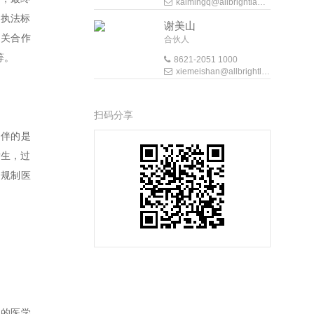
kaimingq@allbrightlaw.com
定执法标
谢美山
相关合作
合伙人
等。
8621-2051 1000
xiemeishan@allbrightlaw.com
扫码分享
相伴的是
发生，过
，规制医
性的医学