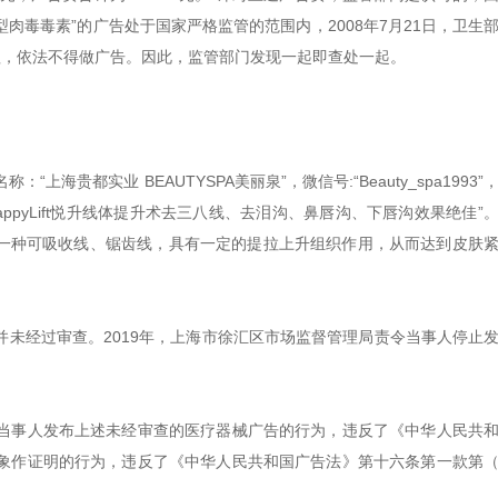
肉毒毒素”的广告处于国家严格监管的范围内，2008年7月21日，卫生
理，依法不得做广告。因此，监管部门发现一起即查处一起。
上海贵都实业 BEAUTYSPA美丽泉”，微信号:“Beauty_spa1993”
ppyLift悦升线体提升术去三八线、去泪沟、鼻唇沟、下唇沟效果绝佳”
ft悦升线”是一种可吸收线、锯齿线，具有一定的提拉上升组织作用，从而达到皮肤
未经过审查。2019年，上海市徐汇区市场监督管理局责令当事人停止
当事人发布上述未经审查的医疗器械广告的行为，违反了《中华人民共
象作证明的行为，违反了《中华人民共和国广告法》第十六条第一款第