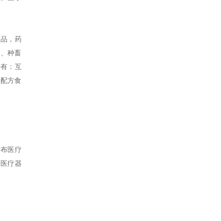
药品，药
子、种畜
告有：互
途配方食
发布医疗
、医疗器