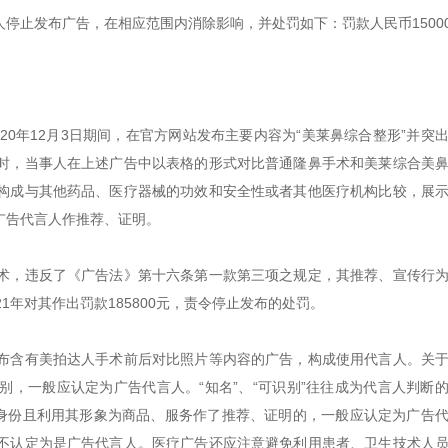
人停止发布广告，在相应范围内消除影响，并处罚如下：罚款人民币1500
020年12月3日期间，在官方网站发布主要内容为“美莱鼻综合整形”并突
时，当事人在上述广告中以表格的形式对比普通隆鼻手术和美莱综合美
构成与其他药品、医疗器械的功效和安全性或者其他医疗机构比较，展
广告代言人作推荐、证明。
术，违反了《广告法》第十六条第一款第三项之规定，其推荐、宣传行
1年对其作出罚款185800元，责令停止发布的处罚。
布含有美拍达人手术前后对比照片等内容的广告，构成使用代言人。关
，一般应认定为广告代言人。“知名”、“可识别”往往成为代言人判断
示身份且利用其形象为商品、服务作了推荐、证明的，一般应认定为广告
不认定为是广告代言人。医疗广告还应注意避免利用患者、卫生技术人