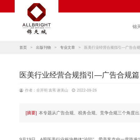
锦
首页
>
出版刊物
>
专业文章
>
医美行业经营合规指引—广告合
医美行业经营合规指引—广告合规篇
作者：全开明 袁苇 谢美山
2022-09-26
[摘要]
本专题从广告合规、税务合规、竞争合规三个角度出
9月19日，A股医美行业板块整体“沦陷”。爱美客盘中一度跌