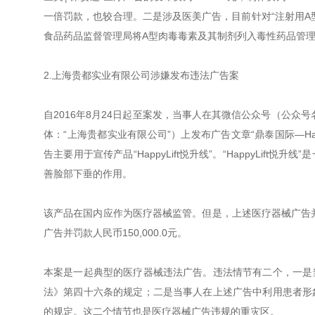
一倍罚款，也较合理。二是涉及医美广告，目前针对“注射用A型
食品药品监督管理局将A型肉毒毒素及其制剂列入毒性药品管
2.上海贵都实业有限公司涉嫌发布违法广告案
自2016年8月24日起至案发，当事人在其微信公众号（公众号名称：“
体：“上海贵都实业有限公司”）上发布广告文章“鼎泰国际—Ha
告主要用于宣传产品“HappyLift悦升线”。“HappyLi
善脸部下垂的作用。
该产品在国内应作为医疗器械监管。但是，上述医疗器械广告并
广告并罚款人民币150,000.0元。
本案是一起典型的医疗器械违法广告。违法情节有二个，一是
法》第四十六条的规定；二是当事人在上述广告中利用患者形
的规定。这二个情节也是医疗器械广告违规的重灾区。