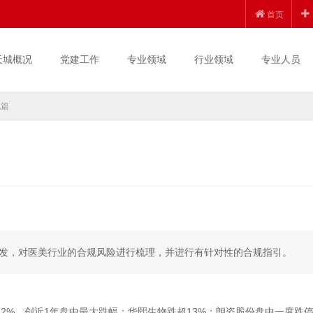
首页
天城概况
党建工作
专业领域
行业领域
专业人员
规篇
发，对医美行业的合规风险进行梳理，并进行有针对性的合规指引。
逾12%，创近1年盘中最大跌幅；华熙生物跌超13%；朗姿股份盘中一度跌