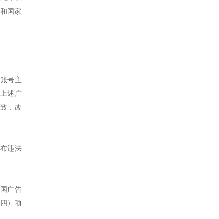
部和国家
，账号主
。上述广
紧致，改
发布违法
和国广告
（四）项