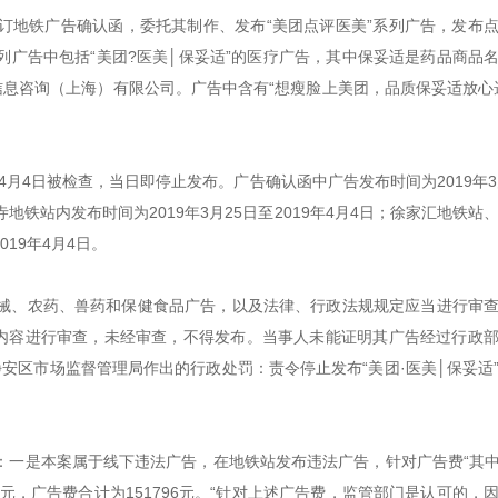
签订地铁广告确认函，委托其制作、发布“美团点评医美”系列广告，发布
广告中包括“美团?医美│保妥适”的医疗广告，其中保妥适是药品商品
息咨询（上海）有限公司。广告中含有“想瘦脸上美团，品质保妥适放心
4月4日被检查，当日即停止发布。广告确认函中广告发布时间为2019年3
地铁站内发布时间为2019年3月25日至2019年4月4日；徐家汇地铁站
19年4月4日。
械、农药、兽药和保健食品广告，以及法律、行政法规规定应当进行审
告内容进行审查，未经审查，不得发布。当事人未能证明其广告经过行政
市静安区市场监督管理局作出的行政处罚：责令停止发布“美团·医美│保妥适
一是本案属于线下违法广告，在地铁站发布违法广告，针对广告费“其中
00元，广告费合计为151796元。“针对上述广告费，监管部门是认可的，