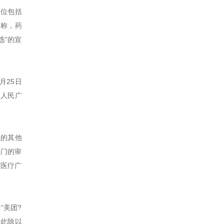
点位包括
名称，药
选”的宣
月25日
、人民广
查的其他
部门的审
”医疗广
“美团?
因此除以