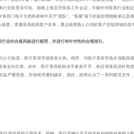
医美行业前景未可知。据称上海召开医美工作会议，可能针对医美行业制
务部门电子文档和表格中关于“团队”、“客服”项下的返款明细账单以及
入核查；查看医美机构客户名单，重点核查熟人介绍的客户后续营销内容
美行业的合规风险进行梳理，并进行有针对性的合规指引。
到人们欢迎，医疗美容市场愈发火热。然而，与医疗美容市场水涨船高
的蓝海走向红海。此外，医疗美容机构水平参差不齐，鱼目混珠状况时有
权益严重受损，市场秩序遭到破坏。因此，政府出台了一系列规范文件
，医疗美容是指运用手术、药物、医疗器械以及其他具有创伤性或者侵入