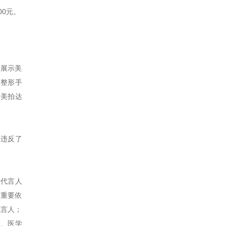
00元。
出展示美
鼻整形手
示美拍达
为违反了
于代言人
的重要依
代言人；
员、医学