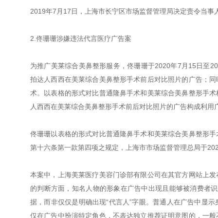
2019年7月17日，上海市长宁区市场监督管理局决定责令当事
2.佟珊珊涉嫌违法代言医疗广告案
为推广美莱综合美鼻整形服务，佟珊珊于2020年7月15日至2
拍达人西西在美莱综合美鼻整形手术前后对比照片的广告；同
术。以表格的形式对比普通隆鼻手术和美莱综合美鼻整形手术
人西西在美莱综合美鼻整形手术前后对比照片的广告构成利用
佟珊珊以表格的形式对比普通隆鼻手术和美莱综合美鼻整形手
第十六条第一款第四项之规定，上海市市场监督管理总局于202
本案中，上海美莱医疗美容门诊部有限公司在其官方网站上发
的判断方面，知名人物的形象在广告中出现且能够被消费者识别
据，而非仅仅是明确出现“代言人”字眼。普通人在广告中显
仅在广告中扮演特定角色，不表达独立推荐证明意图的，一般