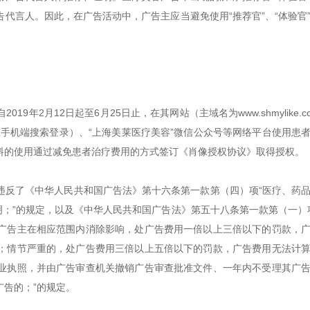
代言人。因此，在广告活动中，广告主应当避免使用“推荐官”、“体验官
年2月12日起至6月25日止，在其网站（主域名为www.shmylike.c
APP在手机端搜索登录）、“上海美莱医疗美容”微信公众号等网络平台使用患
料的使用通过减免患者治疗费用的方式签订《肖像授权协议》取得授权。
违反了《中华人民共和国广告法》第十六条第一款第（四）项“医疗、药
明；”的规定，以及《中华人民共和国广告法》第五十八条第一款第（一）
广告主在相应范围内消除影响，处广告费用一倍以上三倍以下的罚款，
；情节严重的，处广告费用三倍以上五倍以下的罚款，广告费用无法计
业执照，并由广告审查机关撤销广告审查批准文件、一年内不受理其广
告的；”的规定。