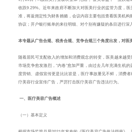
收跌9.29%。近年来政府不断加大对医美行业的监管力度，
准，将返佣定性为财务贿赂，会议内容主要包括查看医美机构财
协议；开户银行账单的来往明细、对个别有嫌疑的条目进行深
本专题从广告合规、税务合规、竞争合规三个角度出发，对医
随着居民可支配收入的增加和消费观念的转变，医美越来越受
市场竞争愈发激烈，“内卷”愈加严重，由过去几年充满生机
度营销、虚假宣传更是比比皆是，医疗事故屡见不鲜，消费者
疗美容行业宣传广告，严厉打击医疗美容广告违法行为。
一、医疗美容广告概述
（一）基本定义
根据市场监管总局2021年发布的《医疗美容广告执法指南》