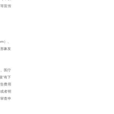
”等宣传
om）、
者形象发
品、医疗
项“有下
广告费用
算或者明
告审查申