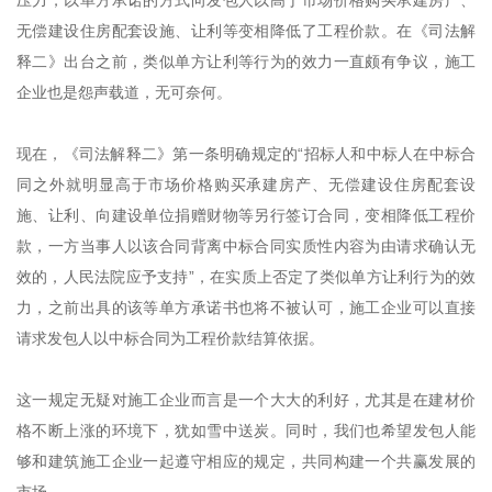
压力，以单方承诺的方式向发包人以高于市场价格购买承建房产、
无偿建设住房配套设施、让利等变相降低了工程价款。在《司法解
释二》出台之前，类似单方让利等行为的效力一直颇有争议，施工
企业也是怨声载道，无可奈何。
现在，《司法解释二》第一条明确规定的“招标人和中标人在中标合
同之外就明显高于市场价格购买承建房产、无偿建设住房配套设
施、让利、向建设单位捐赠财物等另行签订合同，变相降低工程价
款，一方当事人以该合同背离中标合同实质性内容为由请求确认无
效的，人民法院应予支持”，在实质上否定了类似单方让利行为的效
力，之前出具的该等单方承诺书也将不被认可，施工企业可以直接
请求发包人以中标合同为工程价款结算依据。
这一规定无疑对施工企业而言是一个大大的利好，尤其是在建材价
格不断上涨的环境下，犹如雪中送炭。同时，我们也希望发包人能
够和建筑施工企业一起遵守相应的规定，共同构建一个共赢发展的