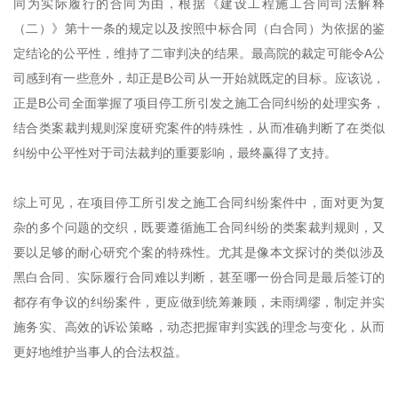
同为实际履行的合同为由，根据《建设工程施工合同司法解释
（二）》第十一条的规定以及按照中标合同（白合同）为依据的鉴
定结论的公平性，维持了二审判决的结果。最高院的裁定可能令A公
司感到有一些意外，却正是B公司从一开始就既定的目标。应该说，
正是B公司全面掌握了项目停工所引发之施工合同纠纷的处理实务，
结合类案裁判规则深度研究案件的特殊性，从而准确判断了在类似
纠纷中公平性对于司法裁判的重要影响，最终赢得了支持。
综上可见，在项目停工所引发之施工合同纠纷案件中，面对更为复
杂的多个问题的交织，既要遵循施工合同纠纷的类案裁判规则，又
要以足够的耐心研究个案的特殊性。尤其是像本文探讨的类似涉及
黑白合同、实际履行合同难以判断，甚至哪一份合同是最后签订的
都存有争议的纠纷案件，更应做到统筹兼顾，未雨绸缪，制定并实
施务实、高效的诉讼策略，动态把握审判实践的理念与变化，从而
更好地维护当事人的合法权益。