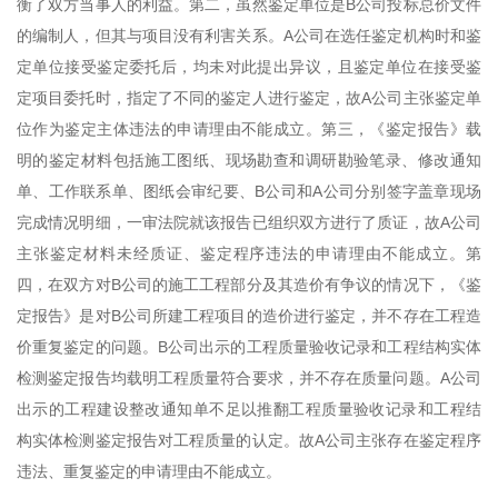
衡了双方当事人的利益。第二，虽然鉴定单位是B公司投标总价文件
的编制人，但其与项目没有利害关系。A公司在选任鉴定机构时和鉴
定单位接受鉴定委托后，均未对此提出异议，且鉴定单位在接受鉴
定项目委托时，指定了不同的鉴定人进行鉴定，故A公司主张鉴定单
位作为鉴定主体违法的申请理由不能成立。第三，《鉴定报告》载
明的鉴定材料包括施工图纸、现场勘查和调研勘验笔录、修改通知
单、工作联系单、图纸会审纪要、B公司和A公司分别签字盖章现场
完成情况明细，一审法院就该报告已组织双方进行了质证，故A公司
主张鉴定材料未经质证、鉴定程序违法的申请理由不能成立。第
四，在双方对B公司的施工工程部分及其造价有争议的情况下，《鉴
定报告》是对B公司所建工程项目的造价进行鉴定，并不存在工程造
价重复鉴定的问题。B公司出示的工程质量验收记录和工程结构实体
检测鉴定报告均载明工程质量符合要求，并不存在质量问题。A公司
出示的工程建设整改通知单不足以推翻工程质量验收记录和工程结
构实体检测鉴定报告对工程质量的认定。故A公司主张存在鉴定程序
违法、重复鉴定的申请理由不能成立。