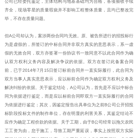
公司已经委托鉴定，主体结构与地基基础均为合格，各项验收手续
齐全，现场零星的质量瑕疵并不影响工程整体质量，且均已整改完
毕，不存在质量问题。
但A公司却认为，案涉两份合同均无效。原、被告所进行的招投标行
为是虚假的，所签订的中标合同并非双方真实的意思表示，系一虚
假的无效合同，双方亦签署一份协议书一致同意不以此合同作为确
认双方权利义务内容及解决争议的依据。双方在签订此备案合同
前，已于2014年7月15日签订标前合同并一直实际履行，此合同为
双方当事人真实意思表示，应以标前合同作为确定双方权利义务及
解决纠纷的依据。关于鉴定结论，A公司认为，首先是不应以中标合
同为依据进行鉴定，而是应以标前合同即双方一直实际履行的合同
为依据进行鉴定；其次，因鉴定报告出具单位为之前B公司公开招投
标阶段投标文件的制作单位，存在明显的利害关系，其鉴定结论不
应作为确定工程价款的依据。关于工期，由于B公司经常以拖欠农民
工工资为由，怠于施工，导致工期严重延误，事实上按照双方实际