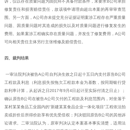
诉，仅以存在质量问题为由抗辩不具备付款条件，未要求B公司承担
修复责任和损害赔偿责任，故该项申请理由超出本案的再审审查范
围。另一方面，A公司亦未提交充分证据证明案涉工程存在严重质量
问题、因质量问题对其造成的损失以及对质量问题进行修复发生的
费用。如果案涉工程确实存在质量问题，并发生了修复费用，A公司
可向相关责任主体另行主张维修及赔偿责任。
四、裁判结果
一审法院判决被告A公司自判决生效之日起十五日内支付原告B公司
工程款及利息（利息损失按拖欠工程款本金为基数，按同期银行贷
款利率计算，从起诉之日2017年9月4日起计至实际付清之日止）；
确认原告B公司在被告A公司欠付的工程款及利息范围内，对坐落于
某村某某食品工业园内的“新建某某食品企业一体化项目”工程依法拍
卖或折价后所得价款享有优先受偿权；判决驳回原告B公司的其他诉
讼请求。二审法院认为，原审判决认定本案基本事实清楚，适用法