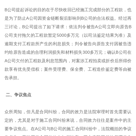
B公司提起诉讼的目的在于尽快收回已经施工完成部分的工程款，也
是为了防止A公司因资金链断裂后影响到B公司的合法权益。经过再
三讨论，B公司提出了如下请求：依法判令被告A公司立即向原告B
公司支付拖欠的工程款暂定5000多万元（以司法鉴定结果为准）及
逾期支付工程款所产生的利息损失；判令被告向原告支付因被告违
约给原告造成的合理利润损失和材料损失300多万元；确认B公司在
A公司欠付的工程款及利息范围内，对案涉工程拍卖或折价后所得价
款享有优先受偿权；案件受理费、保全费、工程造价鉴定费等由被
告承担。
二、争议焦点
众所周知，但凡是合同纠纷，合同的效力是法院审理时首先需要认
定的，尤其是对于施工合同纠纷来说，合同效力往往是案件中的主
要争议焦点。在A公司与B公司的施工合同纠纷中，法院概括的争议