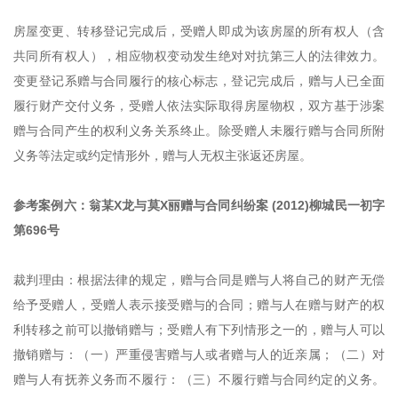
房屋变更、转移登记完成后，受赠人即成为该房屋的所有权人（含
共同所有权人），相应物权变动发生绝对对抗第三人的法律效力。
变更登记系赠与合同履行的核心标志，登记完成后，赠与人已全面
履行财产交付义务，受赠人依法实际取得房屋物权，双方基于涉案
赠与合同产生的权利义务关系终止。除受赠人未履行赠与合同所附
义务等法定或约定情形外，赠与人无权主张返还房屋。
参考案例六：翁某X龙与莫X丽赠与合同纠纷案 (2012)柳城民一初字
第696号
裁判理由：根据法律的规定，赠与合同是赠与人将自己的财产无偿
给予受赠人，受赠人表示接受赠与的合同；赠与人在赠与财产的权
利转移之前可以撤销赠与；受赠人有下列情形之一的，赠与人可以
撤销赠与：（一）严重侵害赠与人或者赠与人的近亲属；（二）对
赠与人有抚养义务而不履行：（三）不履行赠与合同约定的义务。