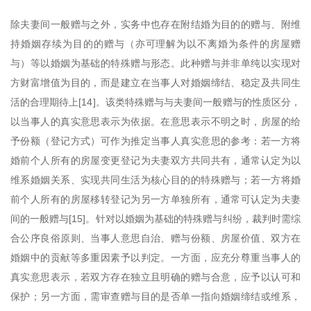
除夫妻间一般赠与之外，实务中也存在附结婚为目的的赠与、附维
持婚姻存续为目的的赠与（亦可理解为以不离婚为条件的房屋赠
与）等以婚姻为基础的特殊赠与形态。此种赠与并非单纯以实现对
方财富增值为目的，而是建立在当事人对婚姻缔结、稳定及共同生
活的合理期待上[14]。该类特殊赠与与夫妻间一般赠与的性质区分，
以当事人的真实意思表示为依据。在意思表示不明之时，房屋的给
予份额（登记方式）可作为推定当事人真实意思的参考：若一方将
婚前个人所有的房屋变更登记为夫妻双方共同共有，通常认定为以
维系婚姻关系、实现共同生活为核心目的的特殊赠与；若一方将婚
前个人所有的房屋移转登记为另一方单独所有，通常可认定为夫妻
间的一般赠与[15]。针对以婚姻为基础的特殊赠与纠纷，裁判时需综
合公序良俗原则、当事人意思自治、赠与份额、房屋价值、双方在
婚姻中的贡献等多重因素予以判定。一方面，应充分尊重当事人的
真实意思表示，若双方存在独立且明确的赠与合意，应予以认可和
保护；另一方面，需审查赠与目的是否单一指向婚姻缔结或维系，