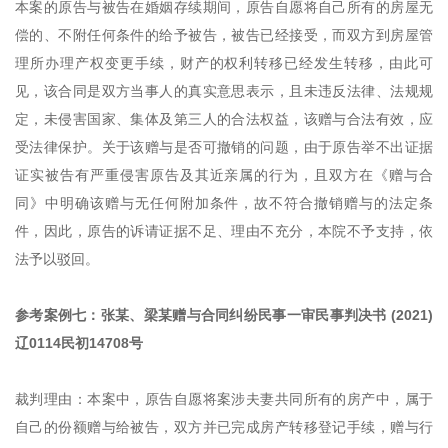
本案的原告与被告在婚姻存续期间，原告自愿将自己所有的房屋无
偿的、不附任何条件的给予被告，被告已经接受，而双方到房屋管
理所办理产权变更手续，财产的权利转移已经发生转移，由此可
见，该合同是双方当事人的真实意思表示，且未违反法律、法规规
定，未侵害国家、集体及第三人的合法权益，该赠与合法有效，应
受法律保护。关于该赠与是否可撤销的问题，由于原告举不出证据
证实被告有严重侵害原告及其近亲属的行为，且双方在《赠与合
同》中明确该赠与无任何附加条件，故不符合撤销赠与的法定条
件，因此，原告的诉请证据不足、理由不充分，本院不予支持，依
法予以驳回。
参考案例七：张某、梁某赠与合同纠纷民事一审民事判决书 (2021)
辽0114民初14708号
裁判理由：本案中，原告自愿将案涉夫妻共同所有的房产中，属于
自己的份额赠与给被告，双方并已完成房产转移登记手续，赠与行