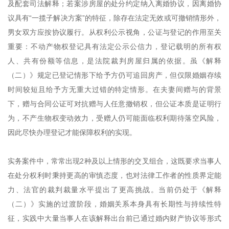
及配套司法解释；若案涉房屋的处分约定纳入离婚协议，因离婚协
议具有“一揽子解决方案”的特征，除存在法定无效或可撤销情形外，
男女双方应按协议履行。从权利公示视角，公证与登记的作用至关
重要：不动产物权登记具有法定公示公信力，登记载明的所有权
人、共有份额等信息，是法院裁判房屋归属的依据。虽《解释
（二）》规定已登记情形下给予方仍可追回房产，但仅限婚姻存续
时间较短且给予方无重大过错的特定情形。在夫妻间赠与的背景
下，赠与合同公证可对抗赠与人任意撤销权，但公证本质是证明行
为，不产生物权变动效力，受赠人仍可能面临权利期待落空风险，
因此尽快办理登记才能保障权利的实现。
实务案件中，常常出现2种及以上情形的交叉组合，这既要求当事人
在处分权利时秉持更高的审慎态度，也对法律工作者的性质界定能
力、法官的裁判裁量水平提出了更高挑战。当前仍处于《解释
（二）》实施的过渡阶段，婚姻关系本身具有长期性与持续性特
征，实践中大量当事人在该解释出台前已通过婚内财产协议等形式