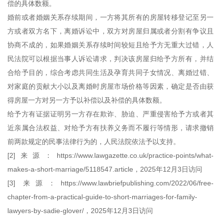
偿的具体数额。
婚前或者婚姻关系存续期间，一方将其所有的房屋转移登记至另一
方或者双方名下，离婚诉讼中，双方对房屋归属或者分割有争议且
协商不成的，如果婚姻关系存续时间较短且给予方无重大过错，人
民法院可以根据当事人诉讼请求，判决该房屋归给予方所有，并结
合给予目的，综合考虑共同生活及孕育共同子女情况、离婚过错、
对家庭的贡献大小以及离婚时房屋市场价格等因素，确定是否由获
得房屋一方对另一方予以补偿以及补偿的具体数额。
给予方有证据证明另一方存在欺诈、胁迫、严重侵害给予方或者其
近亲属合法权益、对给予方有扶养义务而不履行等情形，请求撤销
前两款规定的民事法律行为的，人民法院依法予以支持。
[2]来源：https://www.lawgazette.co.uk/practice-points/what-
makes-a-short-marriage/5118547.article，2025年12月3日访问
[3] 来源：https://www.lawbriefpublishing.com/2022/06/free-
chapter-from-a-practical-guide-to-short-marriages-for-family-
lawyers-by-sadie-glover/，2025年12月3日访问