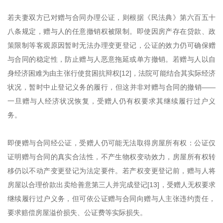
若夫妻双方已对赠与合同办理公证，则根据《民法典》第六百五十
八条规定，赠与人的任意撤销权被限制。即使因房产存在贷款、政
策限制等客观原因暂时无法办理变更登记，公证的效力仍可确保赠
与合同的稳定性，防止赠与人恶意拖延或单方撤销。若赠与人以自
身经济困难为由主张行使贫困抗辩权[12]，法院可能结合其实际经济
状况，暂时中止登记义务的履行，但这并非对赠与合同的撤销——
一旦赠与人经济状况恢复，受赠人仍有权要求其继续履行过户义
务。
即便赠与合同经公证，受赠人仍可能无法取得房屋所有权：公证仅
证明赠与合同的真实合法性，不产生物权变动效力，房屋所有权转
移仍以不动产变更登记为法定要件。若产权变更登记前，赠与人将
房屋以合理价款出卖给善意第三人并完成登记[13]，受赠人无权要求
继续履行过户义务，但可依公证赠与合同向赠与人主张违约责任，
要求赔偿房屋溢价损失、公证费等实际损失。