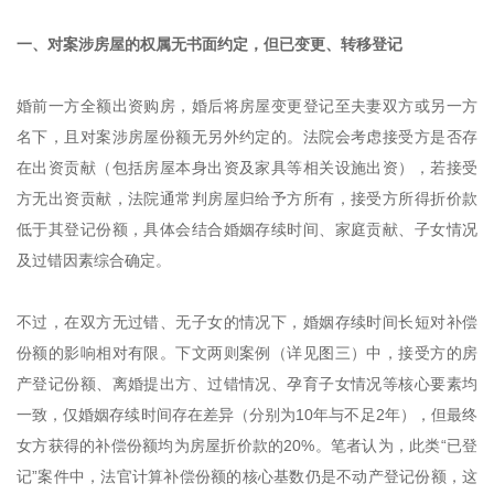
一、对案涉房屋的权属无书面约定，但已变更、转移登记
婚前一方全额出资购房，婚后将房屋变更登记至夫妻双方或另一方
名下，且对案涉房屋份额无另外约定的。法院会考虑接受方是否存
在出资贡献（包括房屋本身出资及家具等相关设施出资），若接受
方无出资贡献，法院通常判房屋归给予方所有，接受方所得折价款
低于其登记份额，具体会结合婚姻存续时间、家庭贡献、子女情况
及过错因素综合确定。
不过，在双方无过错、无子女的情况下，婚姻存续时间长短对补偿
份额的影响相对有限。下文两则案例（详见图三）中，接受方的房
产登记份额、离婚提出方、过错情况、孕育子女情况等核心要素均
一致，仅婚姻存续时间存在差异（分别为10年与不足2年），但最终
女方获得的补偿份额均为房屋折价款的20%。笔者认为，此类“已登
记”案件中，法官计算补偿份额的核心基数仍是不动产登记份额，这