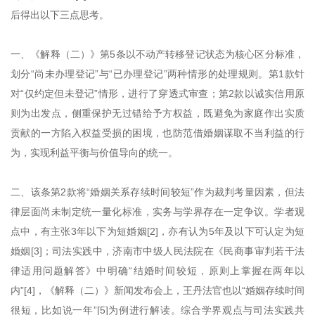
后得出以下三点思考。
一、《解释（二）》第5条以不动产转移登记状态为核心区分标准，
划分“尚未办理登记”与“已办理登记”两种情形的处理规则。第1款针
对“仅约定但未登记”情形，进行了穿透式审查；第2款以诚实信用原
则为出发点，侧重保护无过错给予方权益，既避免为家庭作出实质
贡献的一方陷入权益受损的困境，也防范借婚姻谋取不当利益的行
为，实现利益平衡与价值导向的统一。
二、该条第2款将“婚姻关系存续时间较短”作为裁判考量因素，但法
律层面尚未制定统一量化标准，实务与学界存在一定争议。学者观
点中，有主张3年以下为短婚姻[2]，亦有认为5年及以下可认定为短
婚姻[3]；司法实践中，济南市中级人民法院在《民商事审判若干法
律适用问题解答》中明确“结婚时间较短，原则上掌握在两年以
内”[4]，《解释（二）》新闻发布会上，王丹法官也以“婚姻存续时间
很短，比如说一年”[5]为例进行解读。综合学界观点与司法实践共