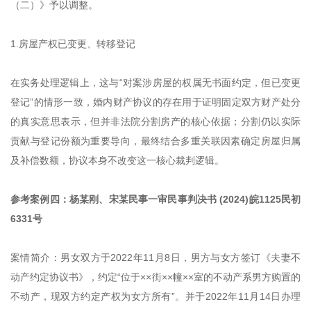
（二）》予以调整。
1.房屋产权已变更、转移登记
在实务处理逻辑上，这与“对案涉房屋的权属无书面约定，但已变更
登记”的情形一致，婚内财产协议的存在用于证明固定双方财产处分
的真实意思表示，但并非法院分割房产的核心依据；分割仍以实际
贡献与登记份额为重要导向，最终结合多重关联因素确定房屋归属
及补偿数额，协议本身不改变这一核心裁判逻辑。
参考案例四：杨某刚、宋某民事一审民事判决书 (2024)皖1125民初
6331号
案情简介：男女双方于2022年11月8日，男方与女方签订《夫妻不
动产约定协议书》，约定“位于××街××幢××室的不动产系男方购置的
不动产，现双方约定产权为女方所有”。并于2022年11月14日办理