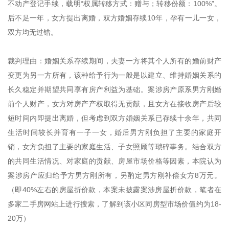
不动产登记手续，载明“权属转移方式：赠与；转移份额：100%”。
后不足一年，女方提出离婚，双方婚姻存续10年，孕有一儿一女，
双方均无过错。
裁判理由：婚姻关系存续期间，夫妻一方将其个人所有的婚前财产
变更为另一方所有，该种给予行为一般是以建立、维持婚姻关系的
长久稳定并期望共同享有房产利益为基础。案涉房产原系男方刚婚
前个人财产，女方对房产产权取得无贡献，且女方在接收房产后较
短时间内即提出离婚，但考虑到双方婚姻关系已存续十余年，共同
生活时间较长并育有一子一女，婚后男方刚负担了主要的家庭开
销，女方负担了主要的家庭生活、子女照顾等琐碎事务。结合双方
的共同生活情况、对家庭的贡献、房屋市场价格等因素，本院认为
案涉房产应归给予方男方刚所有，另酌定男方刚补偿女方8万元。
（即40%左右的房屋折价款，本案未披露案涉房屋折价款，笔者在
多家二手房网站上进行搜索，了解到该小区同房型市场价值约为18-
20万）