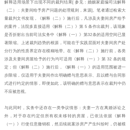
解释适用场景下出现不同的裁判结果[ 参见：婚姻家庭编司法解释
（二）：夫妻间给予房产问题的处理规则，来源]。笔者通过检索大
量裁判文书发现，《解释（二）》施行后，凡涉及夫妻间房产给予
的案件，法院多直接适用《解释（二）》第 5 条作出裁判，该现象
是否折射出当前司法实务中《解释（一）》第32条的适用空间已显
著限缩。上述裁判趋势的根源，可能在于实践层面对夫妻间房产处
分行为的性质界定存在模糊地带。在《解释（二）》施行前，各类
涉及夫妻间房屋给予的行为均可适用《解释（一）》第 32 条的规
定；但《解释（二）》施行后，《解释（一）》的适用范围被进一
步限缩，仅适用于夫妻间作出明确赠与意思表示、且以赠与合同形
式进行约定的情形，即便如此，该明确的赠与意思表示在裁判中仍
不应被忽视。
与此同时，实务中还存在一类争议情形：夫妻一方在离婚诉讼之
外，对于存在约定但所有权未移转的房屋，已依法依据《解释
（一）》行使任意撤销权，然后续就案涉房产产生纠纷时，仍被模