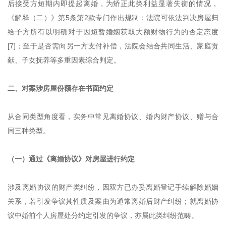
后接受方短期内即提起离婚，为矫正此类利益显著失衡的情况，
《解释（二）》第5条第2款专门作出规制：法院可依法判决房屋归
给予方所有以明确对于因短暂婚姻获取大额财物行为的否定态度
[7]；至于是否需向另一方支付补偿，法院会结合共同生活、家庭贡
献、子女抚养等多重因素综合判定。
二、对案涉房屋份额存在书面约定
从合同类型角度看，实务中常见离婚协议、婚内财产协议、赠与合
同三种类型。
（一）通过《离婚协议》对房屋进行约定
涉及离婚协议的财产类纠纷，因双方已办妥离婚登记手续解除婚姻
关系，若引发争议其性质及案由为通常离婚后财产纠纷；就离婚协
议中婚前个人房屋处分约定引发的争议，亦属此类纠纷范畴。