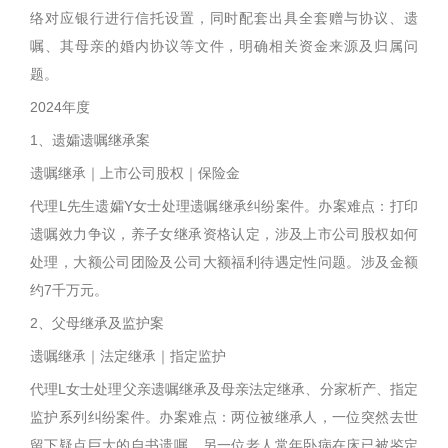
络对应银行进行信托设置，同时配套出具全套赠与协议、遗
嘱、其母亲的婚内协议等文件，明确相关资金来源及归属问
题。
2024年度
1、遗孀遗嘱继承案
遗嘱继承｜上市公司股权｜保险金
代理L先生遗孀Y女士处理遗嘱继承纠纷案件。办案难点：打印
遗嘱效力争议，养子女继承资格认定，涉及上市公司股权如何
处理，大额公司团险及公司大额福利待遇定性问题。涉及金额
约7千万元。
2、父母继承及监护案
遗嘱继承｜法定继承｜指定监护
代理L女士处理父亲遗嘱继承及母亲法定继承、分家析产、指定
监护系列纠纷案件。办案难点：两位被继承人，一位突然去世
留下疑点巨大的自书遗嘱，另一位老人常年卧病在床已被鉴定