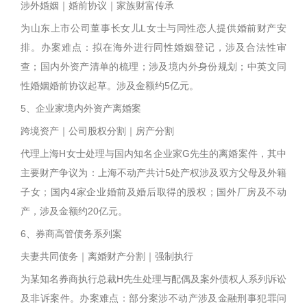
涉外婚姻｜婚前协议｜家族财富传承
为山东上市公司董事长女儿L女士与同性恋人提供婚前财产安
排。办案难点：拟在海外进行同性婚姻登记，涉及合法性审
查；国内外资产清单的梳理；涉及境内外身份规划；中英文同
性婚姻婚前协议起草。涉及金额约5亿元。
5、企业家境内外资产离婚案
跨境资产｜公司股权分割｜房产分割
代理上海H女士处理与国内知名企业家G先生的离婚案件，其中
主要财产争议为：上海不动产共计5处产权涉及双方父母及外籍
子女；国内4家企业婚前及婚后取得的股权；国外厂房及不动
产，涉及金额约20亿元。
6、券商高管债务系列案
夫妻共同债务｜离婚财产分割｜强制执行
为某知名券商执行总裁H先生处理与配偶及案外债权人系列诉讼
及非诉案件。办案难点：部分案涉不动产涉及金融刑事犯罪问