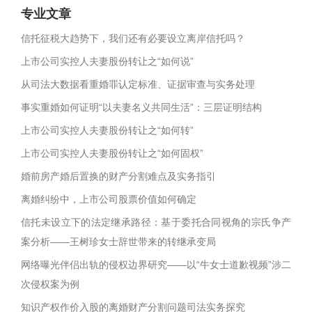
专业文章
信托征税大趋势下，我们还有必要设立离岸信托吗？
上市公司实控人夫妻股份转让之“如何说”
从司法大数据看重婚罪认定标准、证据审查与实务处理
事实重婚如何证明“以夫妻名义共同生活”：三层证明结构
上市公司实控人夫妻股份转让之“如何转”
上市公司实控人夫妻股份转让之“如何固权”
婚前房产婚后置换的财产分割难点及实务指引
离婚纠纷中，上市公司股票价值如何确定
信托未设立下的法定继承路径：基于委托合同视角的宗氏争产
案分析——王树珍女士辞世带来的转继承变局
网络曝光伴侣出轨的侵权边界研究——以“牛女士道歉视频”涉二
次侵权案为例
知识产权作价入股的离婚财产分割问题司法实务探究