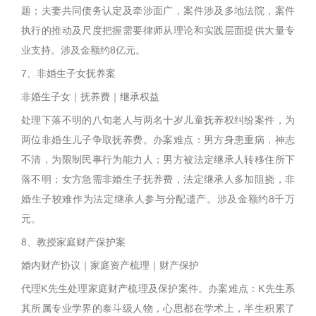
题；夫妻共同债务认定及牵涉面广，案件涉及多地法院，案件
执行的推动及尺度把握需要律师从理论和实践层面提供大量专
业支持。涉及金额约8亿元。
7、非婚生子女抚养案
非婚生子女｜抚养费｜继承权益
处理下落不明的八旬老人与两名十岁儿童抚养权纠纷案件，为
两位非婚生儿子争取抚养费。办案难点：男方身患重病，神志
不清，为限制民事行为能力人；男方被法定继承人转移住所下
落不明；女方急需非婚生子抚养费，法定继承人多加阻挠，非
婚生子较难作为法定继承人参与分配遗产。涉及金额约8千万
元。
8、教授家庭财产保护案
婚内财产协议｜家庭资产梳理｜财产保护
代理K先生处理家庭财产梳理及保护案件。办案难点：K先生系
其所属专业学界的泰斗级人物，心思都在学术上，半生积累了