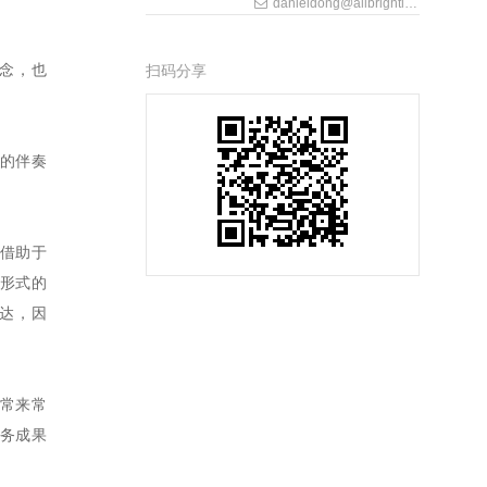
danieldong@allbrightlaw.com
概念，也
扫码分享
》的伴奏
借助于
谱形式的
达，因
常来常
务成果