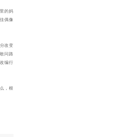
光里的妈
最佳偶像
分改变
《敢问路
改编行
么，根