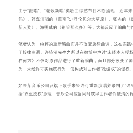
由于“翻唱”、“老歌新唱”类歌曲综艺节目不断涌现，近年
妈》、韩磊演唱的《雁南飞+呼伦贝尔大草原》、张杰的《默
新人奖》、海明威的《别管那么多》等，大都反应了编曲与
笔者认为，纯粹的重新编曲而并不改变旋律曲调，这在实践
了旋律曲调。许镜清先生之所以在微博中声讨“未经本人授权
在何方》不仅对原作品进行了重新编曲，而且部分改变了
为，未经许可实施该行为，便构成对曲作者“改编权”的侵权
如果某音乐公司及旗下歌手未经许可重新演唱并录制了“谭
据“双重授权”原理，音乐公司应当同时获得曲作者许镜清的许