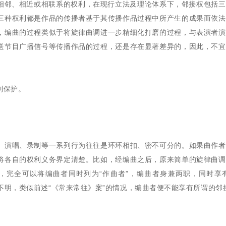
ht），即相邻、相近或相联系的权利，在现行立法及理论体系下，邻接权包括
三种权利都是作品的传播者基于其传播作品过程中所产生的成果而依法
，编曲的过程类似于将旋律曲调进一步精细化打磨的过程，与表演者演
送节目广播信号等传播作品的过程，还是存在显著差异的，因此，不宜
到保护。
、演唱、录制等一系列行为往往是环环相扣、密不可分的。如果曲作者
将各自的权利义务界定清楚。比如，经编曲之后，原来简单的旋律曲调
，完全可以将编曲者同时列为“作曲者”，编曲者身兼两职，同时享有
定不明，类似前述“《常来常往》案”的情况，编曲者便不能享有所谓的邻