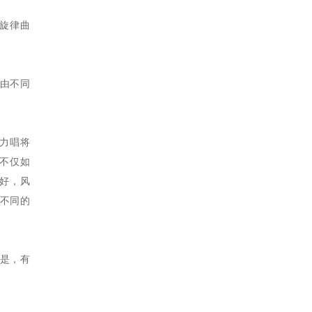
旋律曲
由不同
实力唱将
。不仅如
好，风
全不同的
是，有