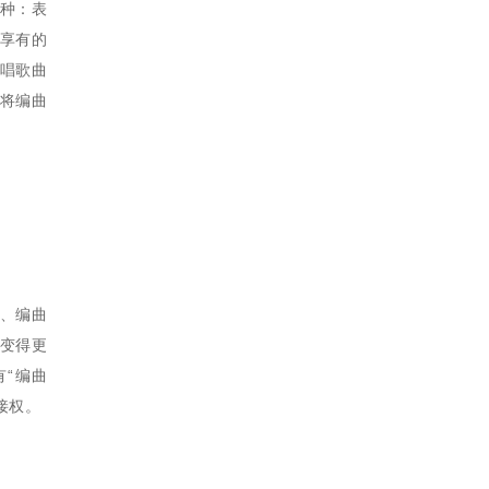
三种：表
享有的
唱歌曲
将编曲
、编曲
变得更
“编曲
接权。