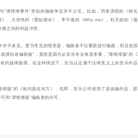
来与“谭维维事件”类似的编曲争议并不少见。比如，羽泉演唱的《烛
》、大张伟的《爱如潮水》、李宇春的《Why me》、杜天皓的《
作曲之间的利益冲突。
中并不多见。更为常见的情形是，编曲者不仅重新进行编曲，而且也部
就擅自改编歌曲”，显然是因为从音乐专业角度来看，“谭维维版”的
原有的旋律曲调。在这种情况下，应当认定属于法律意义上的音乐作品
。
维维版”的《敢问路在何方》，也即，音乐公司使用了该改编作品，那
可和“谭维维版”编曲者的许可。