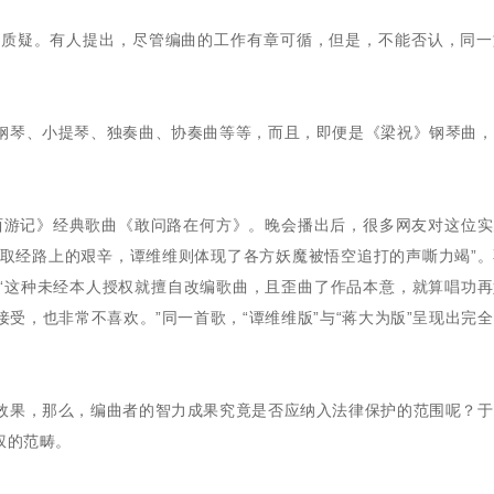
的质疑。有人提出，尽管编曲的工作有章可循，但是，不能否认，同一
钢琴、小提琴、独奏曲、协奏曲等等，而且，即便是《梁祝》钢琴曲，
《西游记》经典歌曲《敢问路在何方》。晚会播出后，很多网友对这位
徒取经路上的艰辛，谭维维则体现了各方妖魔被悟空追打的声嘶力竭”
“这种未经本人授权就擅自改编歌曲，且歪曲了作品本意，就算唱功再
受，也非常不喜欢。”同一首歌，“谭维维版”与“蒋大为版”呈现出完
效果，那么，编曲者的智力成果究竟是否应纳入法律保护的范围呢？于
权的范畴。