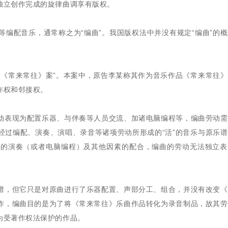
独立创作完成的旋律曲调享有版权。
编配音乐，通常称之为“编曲”。我国版权法中并没有规定“编曲”的
“《常来常往》案”。本案中，原告李某称其作为音乐作品《常来常往
作权和邻接权。
动表现为配置乐器、与伴奏等人员交流、加诸电脑编程等，编曲劳动需
经过编配、演奏、演唱、录音等诸项劳动所形成的“活”的音乐与原乐
器的演奏（或者电脑编程）及其他因素的配合，编曲的劳动无法独立表
谱，但它只是对原曲进行了乐器配置、声部分工、组合，并没有改变《
作，编曲目的是为了将《常来常往》乐曲作品转化为录音制品，故其劳
为受著作权法保护的作品。